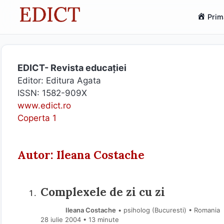
Sari
Prim
la
conținut
EDICT- Revista educației
Editor: Editura Agata
ISSN: 1582-909X
www.edict.ro
Coperta 1
Autor: Ileana Costache
Complexele de zi cu zi
Ileana Costache
• psiholog (Bucuresti) • Romania
28 iulie 2004
• 13 minute