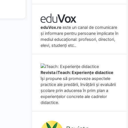
eduVox.ro
este un canal de comunicare
și informare pentru persoane implicate în
mediul educațional: profesori, directori,
elevi, studenți etc..
Revista iTeach: Experienţe didactice
îşi propune să promoveze aspectele
practice ale predării, învăţării şi evaluării
şcolare prin aducerea în prim plan a
experienţelor concrete ale cadrelor
didactice.