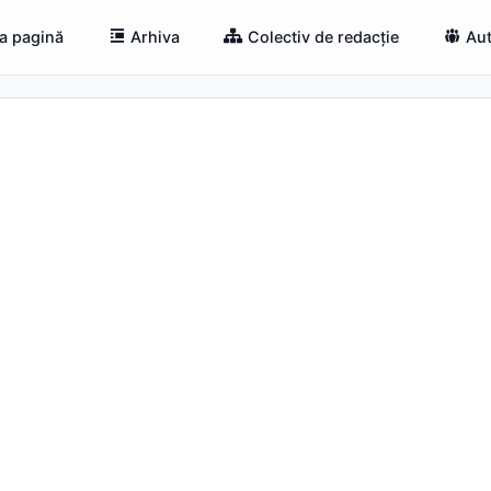
a pagină
Arhiva
Colectiv de redacție
Aut