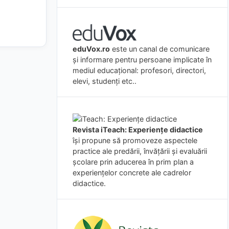
eduVox.ro
este un canal de comunicare
și informare pentru persoane implicate în
mediul educațional: profesori, directori,
elevi, studenți etc..
Revista iTeach: Experienţe didactice
îşi propune să promoveze aspectele
practice ale predării, învăţării şi evaluării
şcolare prin aducerea în prim plan a
experienţelor concrete ale cadrelor
didactice.