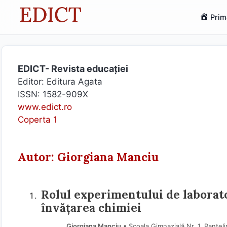
Sari
Prim
la
conținut
EDICT- Revista educației
Editor: Editura Agata
ISSN: 1582-909X
www.edict.ro
Coperta 1
Autor: Giorgiana Manciu
Rolul experimentului de laborato
învățarea chimiei
Giorgiana Manciu
• Școala Gimnazială Nr. 1, Pantel