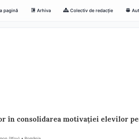
a pagină
Arhiva
Colectiv de redacție
Aut
r în consolidarea motivației elevilor p
imon (Ilfov) • România