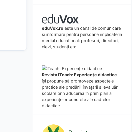
eduVox.ro
este un canal de comunicare
și informare pentru persoane implicate în
mediul educațional: profesori, directori,
elevi, studenți etc..
Revista iTeach: Experienţe didactice
îşi propune să promoveze aspectele
practice ale predării, învăţării şi evaluării
şcolare prin aducerea în prim plan a
experienţelor concrete ale cadrelor
didactice.