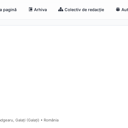
a pagină
Arhiva
Colectiv de redacție
Aut
dgearu, Galați (Galaţi) • România