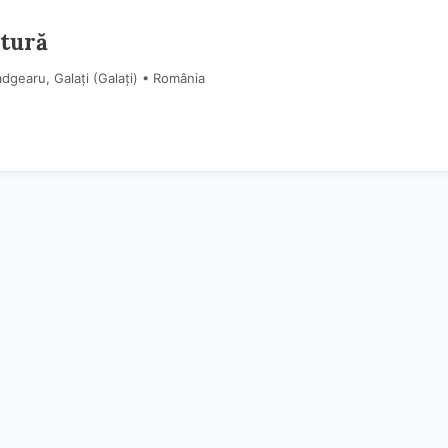
ctură
dgearu, Galați (Galaţi) • România