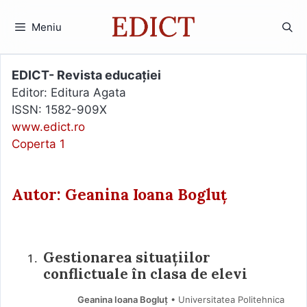
Sari
la
Meniu
conținut
EDICT- Revista educației
Editor: Editura Agata
ISSN: 1582-909X
www.edict.ro
Coperta 1
Autor: Geanina Ioana Bogluț
Gestionarea situațiilor
conflictuale în clasa de elevi
Geanina Ioana Bogluț
• Universitatea Politehnica