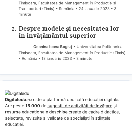
Timișoara, Facultatea de Management în Producție și
Transporturi (Timiş) • România
24 ianuarie 2023
• 3
minute
Despre modele și necesitatea lor
în învățământul superior
Geanina Ioana Bogluț
• Universitatea Politehnica
Timișoara, Facultatea de Management în Producție (Timiş)
• România
18 ianuarie 2023
• 3 minute
Digitaledu.ro
este o platformă dedicată educației digitale.
Are peste
15.000
de
sugestii de activități de învățare
și
resurse educaționale deschise
create de cadre didactice,
selectate, revizuite și validate de specialiști în științele
educației.