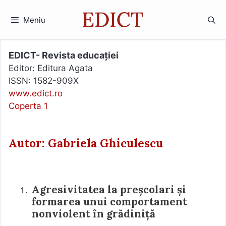
Sari
la
Meniu
conținut
EDICT- Revista educației
Editor: Editura Agata
ISSN: 1582-909X
www.edict.ro
Coperta 1
Autor: Gabriela Ghiculescu
Agresivitatea la preșcolari și
formarea unui comportament
nonviolent în grădiniță