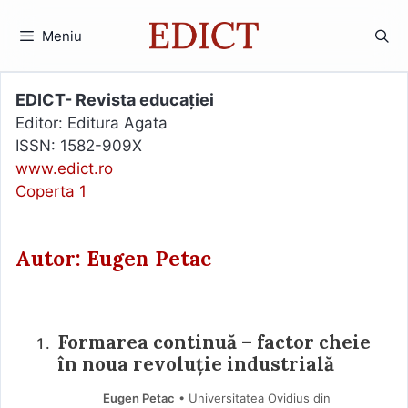
Sari
la
Meniu
conținut
EDICT- Revista educației
Editor: Editura Agata
ISSN: 1582-909X
www.edict.ro
Coperta 1
Autor: Eugen Petac
Formarea continuă – factor cheie
în noua revoluție industrială
Eugen Petac
• Universitatea Ovidius din