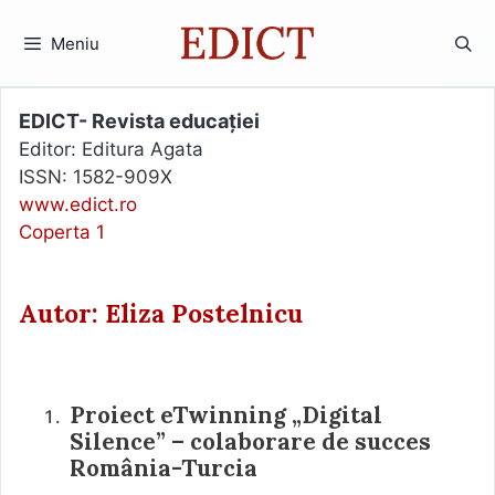
Sari
la
Meniu
conținut
EDICT- Revista educației
Editor: Editura Agata
ISSN: 1582-909X
www.edict.ro
Coperta 1
Autor: Eliza Postelnicu
Proiect eTwinning „Digital
Silence” – colaborare de succes
România-Turcia