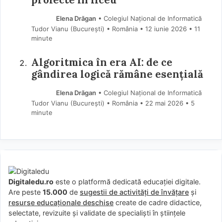
Elena Drăgan
• Colegiul Național de Informatică
Tudor Vianu (Bucureşti) • România
12 iunie 2026
• 11
minute
Algoritmica în era AI: de ce
gândirea logică rămâne esențială
Elena Drăgan
• Colegiul Național de Informatică
Tudor Vianu (Bucureşti) • România
22 mai 2026
• 5
minute
Digitaledu.ro
este o platformă dedicată educației digitale.
Are peste
15.000
de
sugestii de activități de învățare
și
resurse educaționale deschise
create de cadre didactice,
selectate, revizuite și validate de specialiști în științele