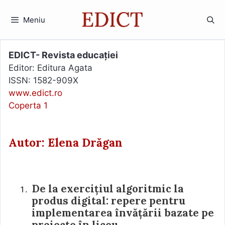
Sari
la
Meniu
conținut
EDICT- Revista educației
Editor: Editura Agata
ISSN: 1582-909X
www.edict.ro
Coperta 1
Autor: Elena Drăgan
De la exercițiul algoritmic la
produs digital: repere pentru
implementarea învățării bazate pe
proiecte în liceu