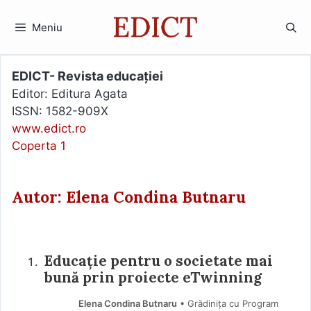
Sari
la
Meniu
conținut
EDICT- Revista educației
Editor: Editura Agata
ISSN: 1582-909X
www.edict.ro
Coperta 1
Autor: Elena Condina Butnaru
Educație pentru o societate mai
bună prin proiecte eTwinning
Elena Condina Butnaru
• Grădinița cu Program