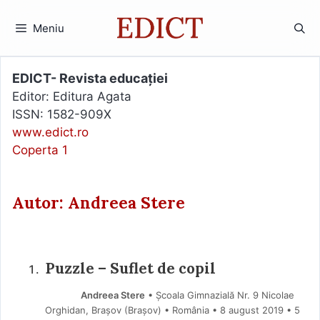
Sari
la
Meniu
conținut
EDICT- Revista educației
Editor: Editura Agata
ISSN: 1582-909X
www.edict.ro
Coperta 1
Autor: Andreea Stere
Puzzle – Suflet de copil
Andreea Stere
• Școala Gimnazială Nr. 9 Nicolae
Orghidan, Brașov (Braşov) • România
8 august 2019
• 5