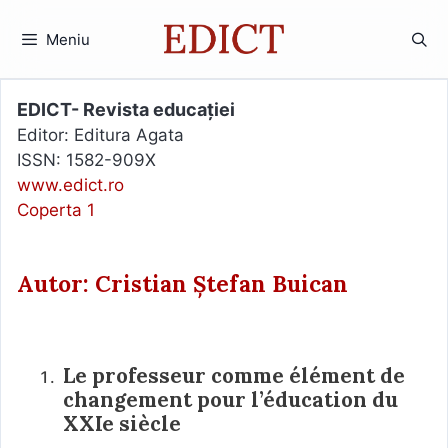
Sari
la
Meniu
conținut
EDICT- Revista educației
Editor: Editura Agata
ISSN: 1582-909X
www.edict.ro
Coperta 1
Autor: Cristian Ștefan Buican
Le professeur comme élément de
changement pour l’éducation du
XXIe siècle