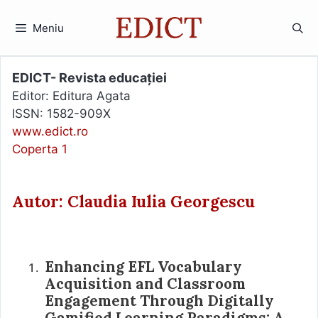
Sari
la
Meniu
conținut
EDICT- Revista educației
Editor: Editura Agata
ISSN: 1582-909X
www.edict.ro
Coperta 1
Autor: Claudia Iulia Georgescu
Enhancing EFL Vocabulary
Acquisition and Classroom
Engagement Through Digitally
Gamified Learning Paradigms: A