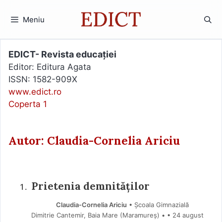
Sari
la
Meniu
conținut
EDICT- Revista educației
Editor: Editura Agata
ISSN: 1582-909X
www.edict.ro
Coperta 1
Autor: Claudia-Cornelia Ariciu
Prietenia demnităților
Claudia-Cornelia Ariciu
• Școala Gimnazială
Dimitrie Cantemir, Baia Mare (Maramureş) •
24 august