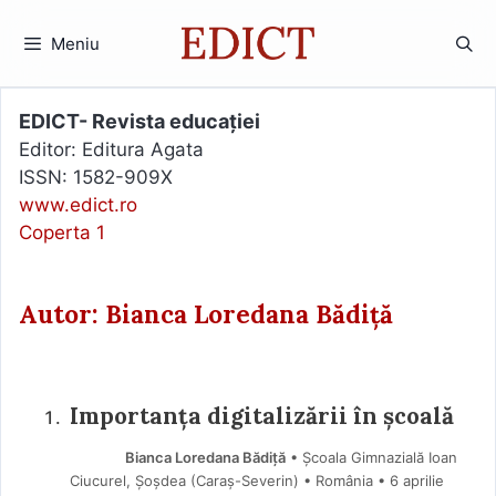
Sari
la
Meniu
conținut
EDICT- Revista educației
Editor: Editura Agata
ISSN: 1582-909X
www.edict.ro
Coperta 1
Autor: Bianca Loredana Bădiță
Importanța digitalizării în școală
Bianca Loredana Bădiță
• Școala Gimnazială Ioan
Ciucurel, Șoșdea (Caraş-Severin) • România
6 aprilie