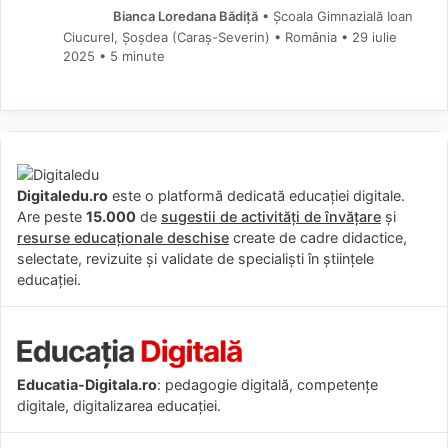
Bianca Loredana Bădiță
• Școala Gimnazială Ioan
Ciucurel, Șoșdea (Caraş-Severin) • România
29 iulie
2025
• 5 minute
Digitaledu.ro
este o platformă dedicată educației digitale.
Are peste
15.000
de
sugestii de activități de învățare
și
resurse educaționale deschise
create de cadre didactice,
selectate, revizuite și validate de specialiști în științele
educației.
Educatia-Digitala.ro
: pedagogie digitală, competențe
digitale, digitalizarea educației.