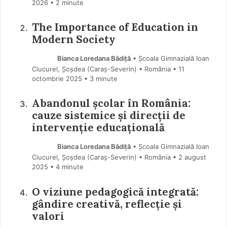
2026
• 2 minute
The Importance of Education in
Modern Society
Bianca Loredana Bădiță
• Școala Gimnazială Ioan
Ciucurel, Șoșdea (Caraş-Severin) • România
11
octombrie 2025
• 3 minute
Abandonul școlar în România:
cauze sistemice și direcții de
intervenție educațională
Bianca Loredana Bădiță
• Școala Gimnazială Ioan
Ciucurel, Șoșdea (Caraş-Severin) • România
2 august
2025
• 4 minute
O viziune pedagogică integrată:
gândire creativă, reflecție și
valori