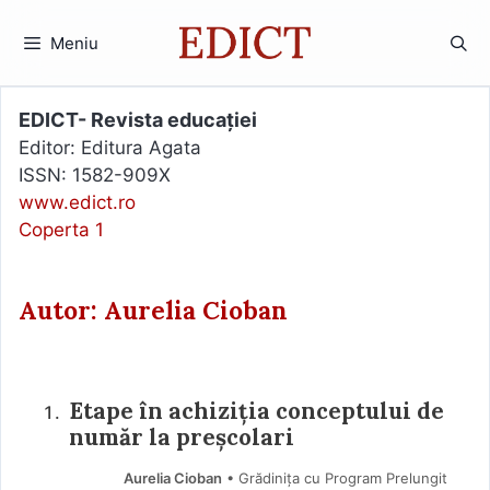
Sari
la
Meniu
conținut
EDICT- Revista educației
Editor: Editura Agata
ISSN: 1582-909X
www.edict.ro
Coperta 1
Autor: Aurelia Cioban
Etape în achiziția conceptului de
număr la preșcolari
Aurelia Cioban
• Grădinița cu Program Prelungit