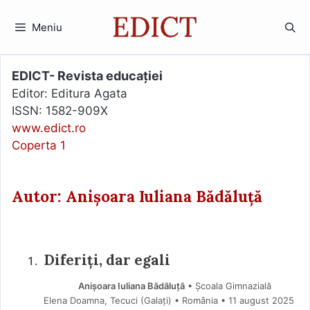
Sari
la
Meniu
conținut
EDICT- Revista educației
Editor: Editura Agata
ISSN: 1582-909X
www.edict.ro
Coperta 1
Autor: Anișoara Iuliana Bădăluță
Diferiți, dar egali
Anișoara Iuliana Bădăluță
• Școala Gimnazială
Elena Doamna, Tecuci (Galaţi) • România
11 august 2025