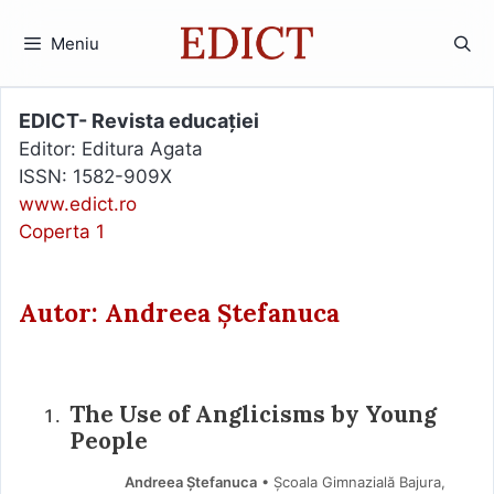
Sari
la
Meniu
conținut
EDICT- Revista educației
Editor: Editura Agata
ISSN: 1582-909X
www.edict.ro
Coperta 1
Autor: Andreea Ștefanuca
The Use of Anglicisms by Young
People
Andreea Ștefanuca
• Școala Gimnazială Bajura,