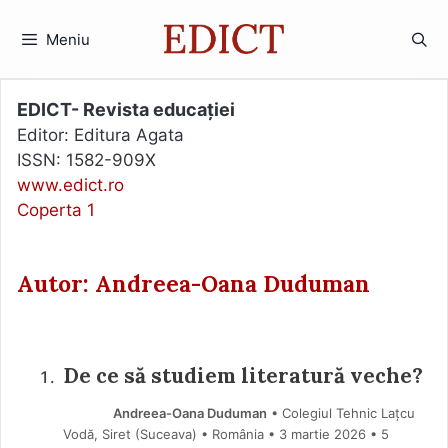
Sari
la
Meniu
conținut
EDICT- Revista educației
Editor: Editura Agata
ISSN: 1582-909X
www.edict.ro
Coperta 1
Autor: Andreea-Oana Duduman
De ce să studiem literatură veche?
Andreea-Oana Duduman
• Colegiul Tehnic Lațcu
Vodă, Siret (Suceava) • România
3 martie 2026
• 5