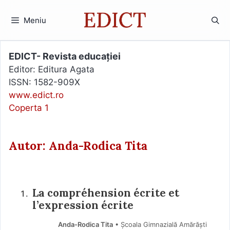
Sari
la
Meniu
conținut
EDICT- Revista educației
Editor: Editura Agata
ISSN: 1582-909X
www.edict.ro
Coperta 1
Autor: Anda-Rodica Tita
La compréhension écrite et
l’expression écrite
Anda-Rodica Tita
• Școala Gimnazială Amărăști