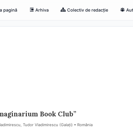
a pagină
Arhiva
Colectiv de redacție
Aut
„Imaginarium Book Club”
ladimirescu, Tudor Vladimirescu (Galaţi) • România