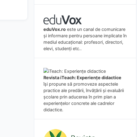
eduVox.ro
este un canal de comunicare
și informare pentru persoane implicate în
mediul educațional: profesori, directori,
elevi, studenți etc..
Revista iTeach: Experienţe didactice
îşi propune să promoveze aspectele
practice ale predării, învăţării şi evaluării
şcolare prin aducerea în prim plan a
experienţelor concrete ale cadrelor
didactice.