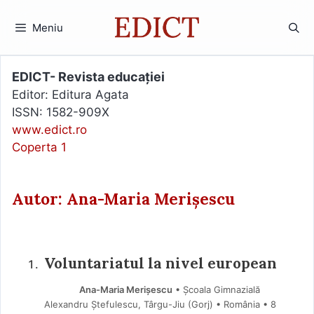
Sari
la
Meniu
conținut
EDICT- Revista educației
Editor: Editura Agata
ISSN: 1582-909X
www.edict.ro
Coperta 1
Autor: Ana-Maria Merișescu
Voluntariatul la nivel european
Ana-Maria Merișescu
• Școala Gimnazială
Alexandru Ștefulescu, Târgu-Jiu (Gorj) • România
8