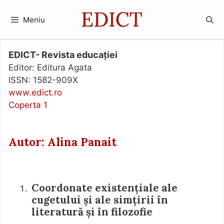
Sari
la
Meniu
conținut
EDICT- Revista educației
Editor: Editura Agata
ISSN: 1582-909X
www.edict.ro
Coperta 1
Autor: Alina Panait
Coordonate existențiale ale
cugetului și ale simțirii în
literatură și în filozofie