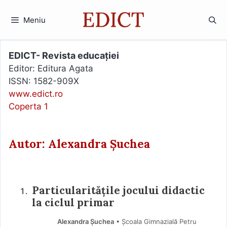
Sari
la
Meniu
conținut
EDICT- Revista educației
Editor: Editura Agata
ISSN: 1582-909X
www.edict.ro
Coperta 1
Autor: Alexandra Șuchea
Particularitățile jocului didactic
la ciclul primar
Alexandra Șuchea
• Școala Gimnazială Petru