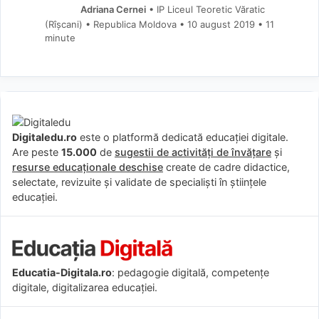
Adriana Cernei
• IP Liceul Teoretic Văratic
(Rîșcani) • Republica Moldova
10 august 2019
• 11
minute
Digitaledu.ro
este o platformă dedicată educației digitale.
Are peste
15.000
de
sugestii de activități de învățare
și
resurse educaționale deschise
create de cadre didactice,
selectate, revizuite și validate de specialiști în științele
educației.
Educatia-Digitala.ro
: pedagogie digitală, competențe
digitale, digitalizarea educației.