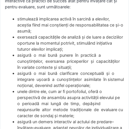
interactive ca practici de succes atât pentru învăţare cât şi
pentru evaluare, sunt următoarele:
stimulează implicarea activă în sarcină a elevilor,
aceştia fiind mai conştienţi de responsabilitatea ce şi-o
asumă;
exersează capacităţile de analiză şi de luare a deciziilor
oportune la momentul potrivit, stimulând iniţiativa
tuturor elevilor implicaţi;
asigură o mai bună punere în practică a
cunoştinţelor, exersarea priceperilor şi capacităţilor
în variate contexte şi situaţii;
asigură o mai bună clarificare conceptuală şi o
integrare uşoară a cunoştinţelor asimilate în sistemul
noţional, devenind astfel operaţionale;
unele dintre ele, cum ar fi portofoliul, oferă o
perspectivă de ansamblu asupra activităţii elevului pe
o perioadă mai lungă de timp, depăşind
neajunsurile altor metode tradiţionale de evaluare cu
caracter de sondaj şi materie;
asigură un demers interactiv al actului de predare–
învăţare–evaluare, adaptat nevoilor de individualizare a