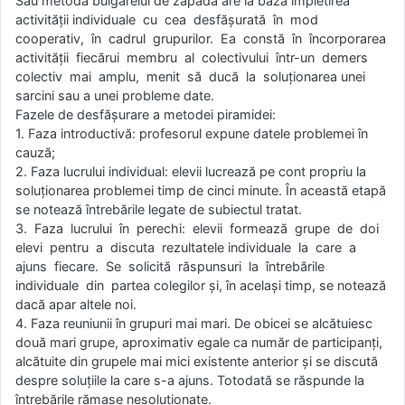
Sau metoda bulgărelui de zăpadă are la bază împletirea
activităţii individuale cu cea desfăşurată în mod
cooperativ, în cadrul grupurilor. Ea constă în încorporarea
activităţii fiecărui membru al colectivului într-un demers
colectiv mai amplu, menit să ducă la soluţionarea unei
sarcini sau a unei probleme date.
Fazele de desfăşurare a metodei piramidei:
1. Faza introductivă: profesorul expune datele problemei în
cauză;
2. Faza lucrului individual: elevii lucrează pe cont propriu la
soluţionarea problemei timp de cinci minute. În această etapă
se notează întrebările legate de subiectul tratat.
3. Faza lucrului în perechi: elevii formează grupe de doi
elevi pentru a discuta rezultatele individuale la care a
ajuns fiecare. Se solicită răspunsuri la întrebările
individuale din partea colegilor şi, în acelaşi timp, se notează
dacă apar altele noi.
4. Faza reuniunii în grupuri mai mari. De obicei se alcătuiesc
două mari grupe, aproximativ egale ca număr de participanţi,
alcătuite din grupele mai mici existente anterior şi se discută
despre soluţiile la care s-a ajuns. Totodată se răspunde la
întrebările rămase nesoluţionate.