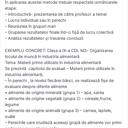
În aplicarea acestei metode trebuie respectate următoarele
etape:
– Introductivă- prezentarea de către profesor a temei
– Lucrul individual sau în perechi
– Reuniunea în grupuri mari
– Gruparea rezultatelor finale într-o fişă de lucru colectivă
– Analiza rezultatelor şi trasarea concluzii
EXEMPLU CONCRET: Clasa a IX-a CDL M3- Organizarea
locului de muncă în industria alimentară
Tema: Materii prime utilizate în industria alimentară
Se prezintă capitolul de evaluat – Materii prime utilizate în
industria alimentară;
– În perechi , la nivelul fiecărei bănci, se realizează fişe de
evaluare despre diferite alimente
• alimente de origine minerală (grupa 1) – apa, sarea
• alimente de origine vegetală (grupa 2) – cereale,fructe,
legume
• alimente de origine animală (grupa 3) – carnea, laptele,
ouăle
– Perechile care studiază aceeaşi grupă de alimente vor primi