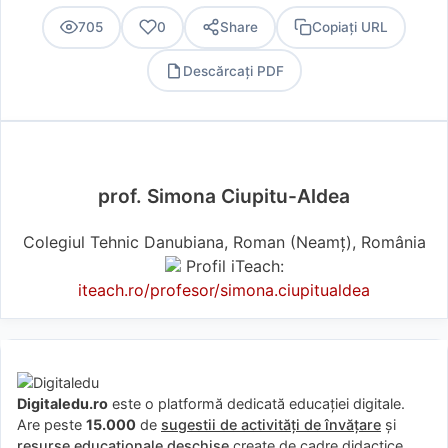
705
0
Share
Copiați URL
Descărcați PDF
PDF
prof. Simona Ciupitu-Aldea
Colegiul Tehnic Danubiana, Roman (Neamţ), România
Profil iTeach:
iteach.ro/profesor/simona.ciupitualdea
Digitaledu.ro
este o platformă dedicată educației digitale.
Are peste
15.000
de
sugestii de activități de învățare
și
resurse educaționale deschise
create de cadre didactice,