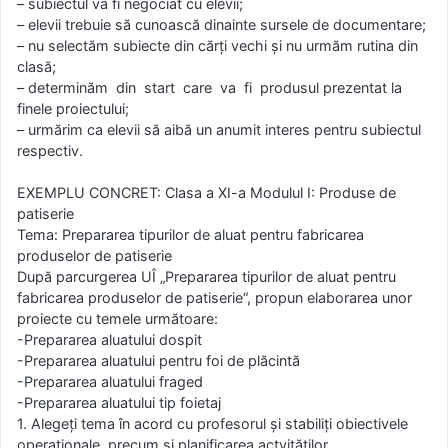
– subiectul va fi negociat cu elevii;
– elevii trebuie să cunoască dinainte sursele de documentare;
– nu selectăm subiecte din cărți vechi și nu urmăm rutina din
clasă;
– determinăm din start care va fi produsul prezentat la
finele proiectului;
– urmărim ca elevii să aibă un anumit interes pentru subiectul
respectiv.
EXEMPLU CONCRET: Clasa a XI-a Modulul I: Produse de
patiserie
Tema: Prepararea tipurilor de aluat pentru fabricarea
produselor de patiserie
După parcurgerea UÎ „Prepararea tipurilor de aluat pentru
fabricarea produselor de patiserie“, propun elaborarea unor
proiecte cu temele următoare:
-Prepararea aluatului dospit
-Prepararea aluatului pentru foi de plăcintă
-Prepararea aluatului fraged
-Prepararea aluatului tip foietaj
1. Alegeţi tema în acord cu profesorul şi stabiliţi obiectivele
operaţionale, precum şi planificarea actvităţilor.