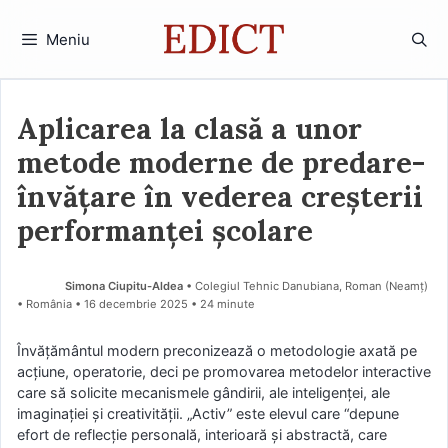
Sari
la
Meniu
conținut
Aplicarea la clasă a unor
metode moderne de predare-
învățare în vederea creșterii
performanței școlare
Simona Ciupitu-Aldea
• Colegiul Tehnic Danubiana, Roman (Neamţ)
• România
16 decembrie 2025
• 24 minute
Învăţământul modern preconizează o metodologie axată pe
acţiune, operatorie, deci pe promovarea metodelor interactive
care să solicite mecanismele gândirii, ale inteligenţei, ale
imaginaţiei şi creativităţii. „Activ” este elevul care “depune
efort de reflecţie personală, interioară şi abstractă, care