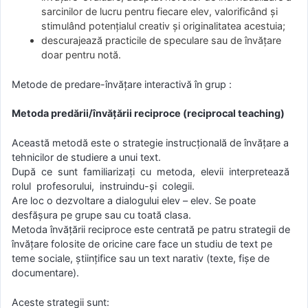
sarcinilor de lucru pentru fiecare elev, valorificând şi
stimulând potenţialul creativ şi originalitatea acestuia;
descurajează practicile de speculare sau de învăţare
doar pentru notă.
Metode de predare-învăţare interactivă în grup :
Metoda predării/învăţării reciproce (reciprocal teaching)
Această metodă este o strategie instrucţională de învăţare a
tehnicilor de studiere a unui text.
După ce sunt familiarizaţi cu metoda, elevii interpretează
rolul profesorului, instruindu-şi colegii.
Are loc o dezvoltare a dialogului elev – elev. Se poate
desfăşura pe grupe sau cu toată clasa.
Metoda învăţării reciproce este centrată pe patru strategii de
învăţare folosite de oricine care face un studiu de text pe
teme sociale, ştiinţifice sau un text narativ (texte, fișe de
documentare).
Aceste strategii sunt: