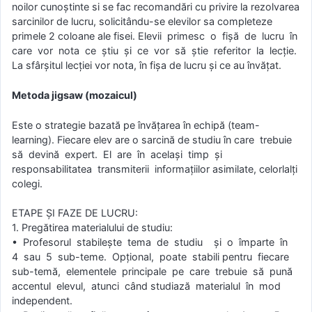
noilor cunoștinte si se fac recomandări cu privire la rezolvarea
sarcinilor de lucru, solicitându-se elevilor sa completeze
primele 2 coloane ale fisei. Elevii primesc o fişă de lucru în
care vor nota ce ştiu şi ce vor să ştie referitor la lecţie.
La sfârşitul lecţiei vor nota, în fişa de lucru şi ce au învăţat.
Metoda jigsaw (mozaicul)
Este o strategie bazată pe învăţarea în echipă (team-
learning). Fiecare elev are o sarcină de studiu în care trebuie
să devină expert. El are în acelaşi timp şi
responsabilitatea transmiterii informaţiilor asimilate, celorlalţi
colegi.
ETAPE ŞI FAZE DE LUCRU:
1. Pregătirea materialului de studiu:
• Profesorul stabileşte tema de studiu şi o împarte în
4 sau 5 sub-teme. Opţional, poate stabili pentru fiecare
sub-temă, elementele principale pe care trebuie să pună
accentul elevul, atunci când studiază materialul în mod
independent.