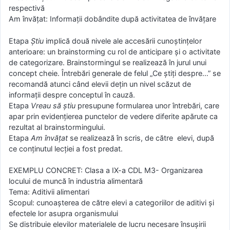
respectivă
Am învățat: Informații dobândite după activitatea de învățare
Etapa
Ştiu
implică două nivele ale accesării cunoştinţelor
anterioare: un brainstorming cu rol de anticipare şi o activitate
de categorizare. Brainstormingul se realizează în jurul unui
concept cheie. Întrebări generale de felul „Ce ştiţi despre…” se
recomandă atunci când elevii deţin un nivel scăzut de
informaţii despre conceptul în cauză.
Etapa
Vreau să ştiu
presupune formularea unor întrebări, care
apar prin evidenţierea punctelor de vedere diferite apărute ca
rezultat al brainstormingului.
Etapa
Am învăţat
se realizează în scris, de către elevi, după
ce conţinutul lecţiei a fost predat.
EXEMPLU CONCRET: Clasa a IX-a CDL M3- Organizarea
locului de muncă în industria alimentară
Tema: Aditivii alimentari
Scopul: cunoașterea de către elevi a categoriilor de aditivi și
efectele lor asupra organismului
Se distribuie elevilor materialele de lucru necesare însușirii