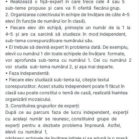
• Realizează o fişă-expert în care trece cele 4 sau 5
sub-teme propuse şi care va fi oferită fiecărui grup.
2. Organizarea colectivului în echipe de învăţare de câte 4–5
elevi (în funcţie de numărul lor în clasă).
• Fiecare elev din echipă, primeşte un număr de la 1 la
4–5 şi are ca sarcină să studieze în mod independent,
sub-tema corespunzătoare numărului său.
• El trebuie să devină expert în problema dată. De exemplu,
elevii cu numărul 1 din toate echipele de învăţare formate,
vor aprofunda sub-tema cu numărul 1. Cei cu numărul 2
vor studia sub-tema numărul 2, şi aşa mai departe.
• Faza independentă:
• Fiecare elev studiază sub-tema lui, citeşte textul
corespunzător. Acest studiu independent poate fi făcut în
clasă sau poate constitui o temă de casă, realizată înaintea
organizării mozaicului.
3. Constituirea grupurilor de experţi:
După ce au parcurs faza de lucru independent, experţii
cu acelaşi număr se reunesc, constituind grupe de
experţi pentru a dezbate problema împreună. Astfel,
elevii cu numărul 1,
părăsesc echipele de învăţare iniţiale şi se adună la o masă