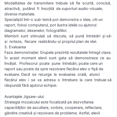
Modalitatea de transmitere trebuie să fie scurtă, concisă,
atractivă, putând fi însoţită de suporturi audio-vizuale,
diverse materiale.
Specialiştii într-o sub-temă pot demonstra o idee, citi un
raport, folosi computerul, pot ilustra ideile cu ajutorul
diagramelor, desenelor, fotografiilor.
Membrii sunt stimulaţi să discute, să pună întrebări şi să-
şi noteze, fiecare realizându-şi propriul plan de idei.
5. Evaluarea
Faza demonstraţiei: Grupele prezintă rezultatele întregii clase.
În acest moment elevii sunt gata să demonstreze ce au
învăţat. Profesorul poate pune întrebări, poate cere un
raport sau poate da spre rezolvare fiecărui elev o fişă de
evaluare. Dacă se recurge la evaluarea orală, atunci
fiecărui elev i se va adresa o întrebare la care trebuie să
răspundă fără ajutorul echipei.
Avantajele Jigsaw-ului:
Strategia mozaicului este focalizată pe dezvoltarea
capacităţilor de ascultare, vorbire, cooperare, reflectare,
gândire creativă şi rezolvare de probleme. Astfel, elevii