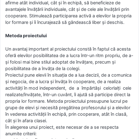
afirme atât individual, cât şi în echipă, să beneficieze de
avantajele învăţării individuale, cât şi de cele ale învăţării prin
cooperare. Stimulează participarea activă a elevilor la propria
lor formare şi îi încurajează să gândească liber şi deschis.
Metoda proiectului
Un avantaj important al proiectului constă în faptul că acesta
oferă elevilor posibilitatea de a lucra într-un ritm propriu, de a-
și folosi mai bine stilul adoptat de învățare, precum și
posibilitatea de a învăța de la colegi.
Proiectul pune elevii în situația de a lua decizii, de a comunica
și negocia, de a lucra și învăța în cooperare, de a realiza
activități în mod independent, de a împărtăși celorlalți cele
realizate/învățate, într-un cuvânt, îi ajută să participe direct la
propria lor formare. Metoda proiectului presupune lucrul pe
grupe de elevi și necesită pregătirea profesorului și a elevilor
în vederea activității în echipă, prin cooperare, atât în clasă,
cât și în afara clasei.
În alegerea unui proiect, este necesar de a se respecta
anumite criterii: