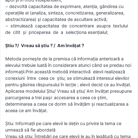
− dezvoltă capacitatea de exprimare, atenţia, gândirea cu
operaţiile ei (analiza, sinteza, concretizarea, generalizarea,
abstractizarea) şi capacitatea de ascultare activă;
− stimulează capacitatea de concentrare asupra textului
de citit şi priceperea de a selecţiona esenţialul;
Știu ?/ Vreau să ştiu ? / Am învăţat ?
Metoda porneşte de la premisa că informaţia anterioară a
elevului trebuie luată în considerare atunci când se predau noi
informaţii.Prin această metodă interactivă elevii realizează
conexiuni între ceea ce ştiu; se stimulează interesul elevilor
pentru găsirea răspunsului în lecţie ; elevii decid ce au învăţat.
Aplicarea modelului Ştiu/ Vreau să ştiu/ Am învăţat presupune
parcurgerea a trei paşi: accesarea a ceea ce ştim,
determinarea a ceea ce dorim să învăţăm şi reactualizarea a
aceea ce am învăţat.
Știu: Informații pe care elevii le dețin cu privire la tema ce
urmează să fie abordată
Vreau să știu: Întrebări pe care elevii le au în legătură cu tema