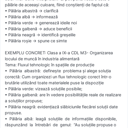
pălărie de aceeaşi culoare, fiind conştienţi de faptul că:
• Pălăria albastră → clarifică
• Pălăria albă → informează
• Pălăria verde → generează ideile noi
• Pălăria galbenă → aduce beneficii
• Pălăria neagră → identifică greşelile
• Pălăria roşie → spune ce simte
EXEMPLU CONCRET: Clasa a IX-a CDL M3- Organizarea
locului de muncă în industria alimentară
Tema: Fluxul tehnologic în spațiile de producție
• Pălăria albastră: defineşte problema și alege soluţia
corectă: Cum organizezi un flux tehnologic corect într-o
brutărie utilizând toate materialele puse la dispoziţie
• Pălăria verde: vizează soluţiile posibile;
• Pălăria galbenă: are în vedere posibilităţile reale de realizare
a soluţiilor propuse;
• Pălăria neagră: evidenţiază slăbiciunile fiecărei soluţii date
propuse.
• Pălăria albă: leagă soluţiile de informaţiile disponibile,
răspunzând la întrebări de genul: “Au soluţiile propuse o