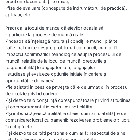
practicii, documentaţii tehnice,
-fişe de evaluare (concepute de îndrumătorul de practică),
aplicaţii, etc.
Practica la locul de muncă dă elevilor ocazia să:
– participe la procese de muncă reale
-înceapă să înţeleagă natura şi condiţiile muncii plătite
-afle mai multe despre problematica muncii, cum ar fi
impactul schimbărilor tehnologice asupra procesului de
muncă, relaţiile de la locul de muncă, drepturile şi
responsabilităţile angajatorilor şi angajaţilor
-studieze şi evalueze opţiunile iniţiale în carieră şi
oportunităţile de carieră
-fie asistaţi în ceea ce priveşte căile de urmat şi în procesul
de decizie privind cariera
-îşi dezvolte o conştiinţă corespunzătoare privind atitudinea
şi comportamentul în cadrul muncii plătite
-îşi îmbunătăţească abilităţile cheie, cum ar fi: abilităţile de
comunicare; lucrul cu oamenii; rezolvarea problemelor; lucrul
în echipă etc.
-îşi dezvolte calităţi personale cum ar fi: respectul de sine;
iniţiativa; încrederea; simţul responsabilităţii