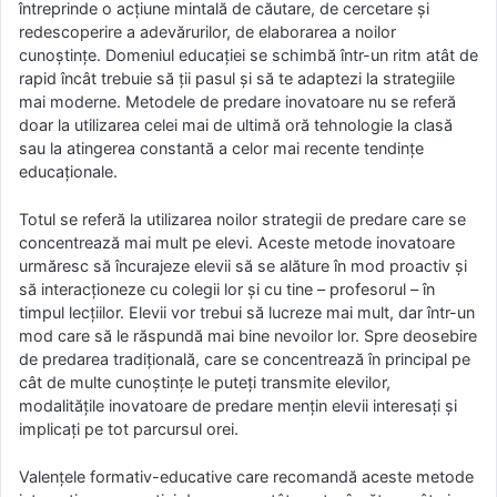
întreprinde o acţiune mintală de căutare, de cercetare şi
redescoperire a adevărurilor, de elaborarea a noilor
cunoştinţe. Domeniul educației se schimbă într-un ritm atât de
rapid încât trebuie să ții pasul și să te adaptezi la strategiile
mai moderne. Metodele de predare inovatoare nu se referă
doar la utilizarea celei mai de ultimă oră tehnologie la clasă
sau la atingerea constantă a celor mai recente tendințe
educaționale.
Totul se referă la utilizarea noilor strategii de predare care se
concentrează mai mult pe elevi. Aceste metode inovatoare
urmăresc să încurajeze elevii să se alăture în mod proactiv și
să interacționeze cu colegii lor și cu tine – profesorul – în
timpul lecțiilor. Elevii vor trebui să lucreze mai mult, dar într-un
mod care să le răspundă mai bine nevoilor lor. Spre deosebire
de predarea tradițională, care se concentrează în principal pe
cât de multe cunoștințe le puteți transmite elevilor,
modalitățile inovatoare de predare mențin elevii interesați și
implicați pe tot parcursul orei.
Valenţele formativ-educative care recomandă aceste metode