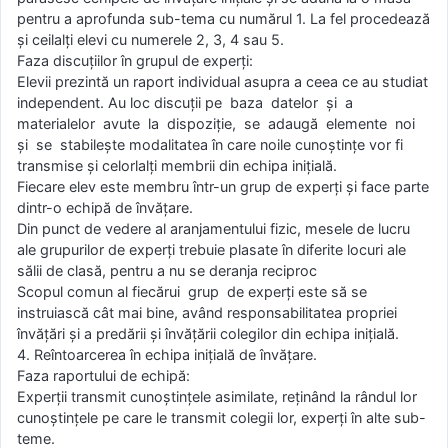
pentru a aprofunda sub-tema cu numărul 1. La fel procedează
şi ceilalţi elevi cu numerele 2, 3, 4 sau 5.
Faza discuţiilor în grupul de experţi:
Elevii prezintă un raport individual asupra a ceea ce au studiat
independent. Au loc discuţii pe baza datelor şi a
materialelor avute la dispoziţie, se adaugă elemente noi
şi se stabileşte modalitatea în care noile cunoştinţe vor fi
transmise şi celorlalţi membrii din echipa iniţială.
Fiecare elev este membru într-un grup de experţi şi face parte
dintr-o echipă de învăţare.
Din punct de vedere al aranjamentului fizic, mesele de lucru
ale grupurilor de experţi trebuie plasate în diferite locuri ale
sălii de clasă, pentru a nu se deranja reciproc
Scopul comun al fiecărui grup de experţi este să se
instruiască cât mai bine, având responsabilitatea propriei
învăţări şi a predării şi învăţării colegilor din echipa iniţială.
4. Reîntoarcerea în echipa iniţială de învăţare.
Faza raportului de echipă:
Experţii transmit cunoştinţele asimilate, reţinând la rândul lor
cunoştinţele pe care le transmit colegii lor, experţi în alte sub-
teme.