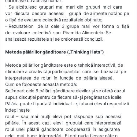
cartonaşe cu acelaşi număr ;
– Se alcătuiesc grupuri mai mari din grupuri mici care
vor discuta despre aceeaşi grupă de alimente notând pe
o fişă de evaluare colectivă rezultatele obţinute;
– Rezultatelor de la cele 3 grupe mari vor forma o fişă
de evaluare colectivă sau Piramida Alimentelor.Se
analizează rezultatele şi se creionează concluzii.
Metoda pălăriilor gânditoare („Thinking Hats”)
Metoda pălăriilor gânditoare este o tehnică interactivă, de
stimulare a creativităţii participanţilor care se bazează pe
interpretarea de roluri în funcţie de pălăria aleasă.
Cum se foloseşte această metodă:
Se împart cele 6 pălării gânditoare elevilor şi se oferă cazul
supus discuţiei pentru ca fiecare să-şi pregătească ideile.
Pălăria poate fi purtată individual – şi atunci elevul respectiv îi
îndeplineşte
rolul – sau mai mulţi elevi pot răspunde sub aceeaşi
pălărie. În acest caz, elevii grupului care interpretează
rolul unei pălării gânditoare cooperează în asigurarea
celei mai bune interpretări. Ei pot purta fiecare câte o