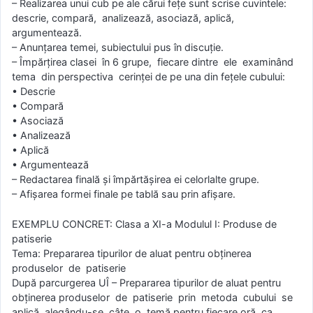
– Realizarea unui cub pe ale cărui feţe sunt scrise cuvintele:
descrie, compară, analizează, asociază, aplică,
argumentează.
– Anunţarea temei, subiectului pus în discuţie.
– Împărţirea clasei în 6 grupe, fiecare dintre ele examinând
tema din perspectiva cerinţei de pe una din feţele cubului:
• Descrie
• Compară
• Asociază
• Analizează
• Aplică
• Argumentează
– Redactarea finală şi împărtăşirea ei celorlalte grupe.
– Afişarea formei finale pe tablă sau prin afişare.
EXEMPLU CONCRET: Clasa a XI-a Modulul I: Produse de
patiserie
Tema: Prepararea tipurilor de aluat pentru obţinerea
produselor de patiserie
După parcurgerea UÎ – Prepararea tipurilor de aluat pentru
obţinerea produselor de patiserie prin metoda cubului se
aplică, alegându-se câte o temă pentru fiecare oră, ca