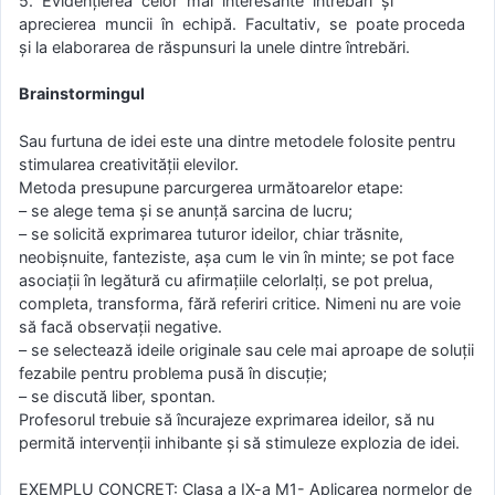
5. Evidenţierea celor mai interesante întrebări şi
aprecierea muncii în echipă. Facultativ, se poate proceda
şi la elaborarea de răspunsuri la unele dintre întrebări.
Brainstormingul
Sau furtuna de idei este una dintre metodele folosite pentru
stimularea creativităţii elevilor.
Metoda presupune parcurgerea următoarelor etape:
– se alege tema şi se anunţă sarcina de lucru;
– se solicită exprimarea tuturor ideilor, chiar trăsnite,
neobişnuite, fanteziste, aşa cum le vin în minte; se pot face
asociaţii în legătură cu afirmaţiile celorlalţi, se pot prelua,
completa, transforma, fără referiri critice. Nimeni nu are voie
să facă observaţii negative.
– se selectează ideile originale sau cele mai aproape de soluţii
fezabile pentru problema pusă în discuţie;
– se discută liber, spontan.
Profesorul trebuie să încurajeze exprimarea ideilor, să nu
permită intervenţii inhibante şi să stimuleze explozia de idei.
EXEMPLU CONCRET: Clasa a IX-a M1- Aplicarea normelor de