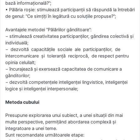
bază informaţională?”;
• Pălăria roşie: stimulează participanţii să răspundă la întrebări
de genul: “Ce simţiţi în legătură cu soluţiile propuse?”;
Avantajele metodei “Pălăriilor gânditoare”:
− stimulează creativitatea participanţilor, gândirea colectivă şi
individuală;
− dezvoltă capacităţile sociale ale participanţilor, de
intercomunicare şi toleranţă reciprocă, de respect pentru
opinia celuilalt;
− încurajează şi exersează capacitatea de comunicare a
gânditorilor;
− dezvoltă competenţele inteligenţei lingvistice, inteligenţei
logice şi inteligenţei interpersonale;
Metoda cubului
Presupune explorarea unui subiect, a unei situaţii din mai
multe perspective, permiţând abordarea complexă şi
integratoare a unei teme.
Sunt recomandate următoarele etape: