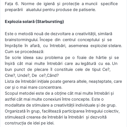
Faţa 6. Norme de igienă şi protecţie a muncii specifice
preparării aluatului pentru produse de patiserie.
Explozia solară (Starbursting)
Este o metodă nouă de dezvoltare a creativităţii, similară
brainstormingului. Începe din centrul conceptului şi se
împrăştie în afară, cu întrebări, asemenea exploziei stelare.
Cum se procedează:
Se scrie ideea sau problema pe o foaie de hârtie şi se
înşiră cât mai multe întrebări care au legătură cu ea. Un
bun punct de plecare îl constituie cele de tipul: Ce?,
Cine?, Unde?, De ce?,Când?
Lista de întrebări iniţiale poate genera altele, neaşteptate, care
cer şi o mai mare concentrare.
Scopul metodei este de a obţine cât mai multe întrebări şi
astfel cât mai multe conexiuni între concepte. Este o
modalitate de stimulare a creativităţii individuale şi de grup.
Organizată în grup, facilitează participarea întregului colectiv,
stimulează crearea de întrebări la întrebări și dezvoltă
construcţia de idei pe idei.