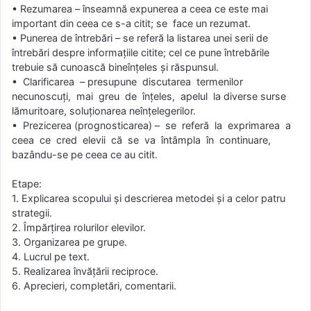
• Rezumarea – înseamnă expunerea a ceea ce este mai
important din ceea ce s-a citit; se face un rezumat.
• Punerea de întrebări – se referă la listarea unei serii de
întrebări despre informaţiile citite; cel ce pune întrebările
trebuie să cunoască bineînţeles şi răspunsul.
• Clarificarea – presupune discutarea termenilor
necunoscuţi, mai greu de înţeles, apelul la diverse surse
lămuritoare, soluţionarea neînţelegerilor.
• Prezicerea (prognosticarea) – se referă la exprimarea a
ceea ce cred elevii că se va întâmpla în continuare,
bazându-se pe ceea ce au citit.
Etape:
1. Explicarea scopului şi descrierea metodei şi a celor patru
strategii.
2. Împărţirea rolurilor elevilor.
3. Organizarea pe grupe.
4. Lucrul pe text.
5. Realizarea învăţării reciproce.
6. Aprecieri, completări, comentarii.