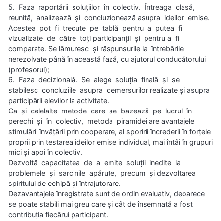
5. Faza raportării soluţiilor în colectiv. Întreaga clasă,
reunită, analizează şi concluzionează asupra ideilor emise.
Acestea pot fi trecute pe tablă pentru a putea fi
vizualizate de către toţi participanţii şi pentru a fi
comparate. Se lămuresc şi răspunsurile la întrebările
nerezolvate până în această fază, cu ajutorul conducătorului
(profesorul);
6. Faza decizională. Se alege soluţia finală şi se
stabilesc concluziile asupra demersurilor realizate şi asupra
participării elevilor la activitate.
Ca şi celelalte metode care se bazează pe lucrul în
perechi şi în colectiv, metoda piramidei are avantajele
stimulării învăţării prin cooperare, al sporirii încrederii în forţele
proprii prin testarea ideilor emise individual, mai întâi în grupuri
mici şi apoi în colectiv.
Dezvoltă capacitatea de a emite soluţii inedite la
problemele şi sarcinile apărute, precum şi dezvoltarea
spiritului de echipă şi întrajutorare.
Dezavantajele înregistrate sunt de ordin evaluativ, deoarece
se poate stabili mai greu care şi cât de însemnată a fost
contribuţia fiecărui participant.