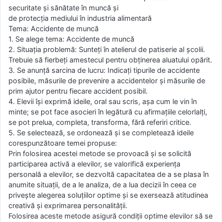
securitate şi sănătate în muncă şi
de protecţia mediului în industria alimentară
Tema: Accidente de muncă
1. Se alege tema: Accidente de muncă
2. Situaţia problemă: Sunteţi în atelierul de patiserie al şcolii.
Trebuie să fierbeți amestecul pentru obținerea aluatului opărit.
3. Se anunţă sarcina de lucru: Indicaţi tipurile de accidente
posibile, măsurile de prevenire a accidentelor şi măsurile de
prim ajutor pentru fiecare accident posibil.
4. Elevii îşi exprimă ideile, oral sau scris, aşa cum le vin în
minte; se pot face asocieri în legătură cu afirmaţiile celorlalţi,
se pot prelua, completa, transforma, fără referiri critice.
5. Se selectează, se ordonează şi se completează ideile
corespunzătoare temei propuse:
Prin folosirea acestei metode se provoacă şi se solicită
participarea activă a elevilor, se valorifică experienţa
personală a elevilor, se dezvoltă capacitatea de a se plasa în
anumite situaţii, de a le analiza, de a lua decizii în ceea ce
priveşte alegerea soluţiilor optime şi se exersează atitudinea
creativă şi exprimarea personalităţii.
Folosirea aceste metode asigură condiţii optime elevilor să se