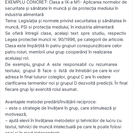
EXEMPLU CONCRET: Clasa a IX-a M1- Aplicarea normelor de
securitate şi sănătate în muncă şi de protecţia mediului în
industria alimentară
Tema: Legislaţia şi normele privind securitatea şi sănătatea în
muncă, PSI si protecţia mediului, în industria alimentară
Se oferă întregii clase, acelaşi text spre studiu, respectiv
Legea protectiei muncii nr. 90/1996, pe categorii de articole.
Clasa este împărţită în patru grupuri corespunzătoare celor
patru roluri, membrii unui grup cooperând în realizarea
aceluiaşi rol.
De exemplu, grupul A este responsabil cu rezumarea
textului, grupul B face o listă de întrebări pe care le vor
adresa în final tuturor colegilor, grupul C are în vedere
clarificarea termenilor noi şi grupul D dezvoltă predicţii. În final
fiecare grup îşi exercită rolul asumat.
Avantajele metodei predării/învăţării reciproce:
− este o strategie de învăţare în grup, care stimulează şi
motivează;
− ajută elevii în învăţarea metodelor şi tehnicilor de lucru cu
textul, tehnici de muncă intelectuală pe care le poate folosi
apoi şi în mod independent;