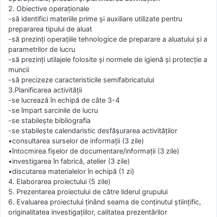
2. Obiective operaţionale
-să identifici materiile prime şi auxiliare utilizate pentru
prepararea tipului de aluat
-să prezinţi operaţiile tehnologice de preparare a aluatului şi a
parametrilor de lucru
-să prezinţi utilajele folosite şi normele de igienă şi protecţie a
muncii
-să precizeze caracteristicile semifabricatului
3.Planificarea activităţii
-se lucrează în echipă de câte 3-4
-se împart sarcinile de lucru
-se stabileşte bibliografia
-se stabileşte calendaristic desfăşurarea activităţilor
•consultarea surselor de informaţii (3 zile)
•întocmirea fişelor de documentare/informaţii (3 zile)
•investigarea în fabrică, atelier (3 zile)
•discutarea materialelor în echipă (1 zi)
4. Elaborarea proiectului (5 zile)
5. Prezentarea proiectului de către liderul grupului
6. Evaluarea proiectului ţinând seama de conţinutul ştiinţific,
originalitatea investigaţiilor, calitatea prezentărilor