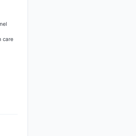
onel
n care