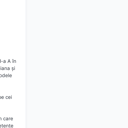
I-a A în
iana și
todele
pe cei
n care
etențe