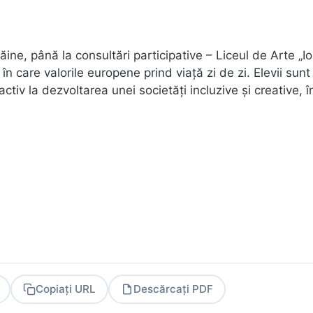
răine, până la consultări participative – Liceul de Arte „I
n care valorile europene prind viață zi de zi. Elevii sunt
ctiv la dezvoltarea unei societăți incluzive și creative, î
Copiați URL
Descărcați PDF
PDF