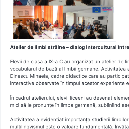
Atelier de limbi străine – dialog intercultural într
Elevii de clasa a IX-a C au organizat un atelier de lim
vocabularul de bază al limbii germane. Activitatea
Dinescu Mihaela, cadre didactice care au participat 
interactive observate în timpul acestor experiențe 
În cadrul atelierului, elevii liceeni au desenat elemen
mici să le pronunțe în limba germană, subliniind as
Activitatea a evidențiat importanța studierii limbilo
multilingvismul este o valoare fundamentală. Învăț