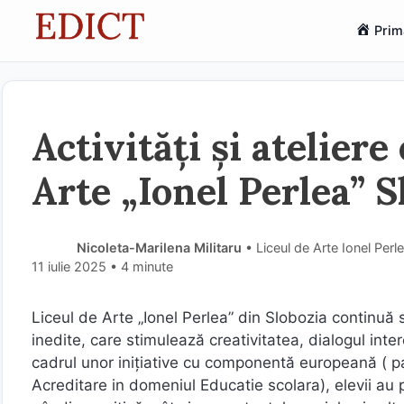
Sari
Prim
la
conținut
Activități și atelier
Arte „Ionel Perlea” S
Nicoleta-Marilena Militaru
• Liceul de Arte Ionel Perl
11 iulie 2025
• 4 minute
Liceul de Arte „Ionel Perlea” din Slobozia continuă 
inedite, care stimulează creativitatea, dialogul interc
cadrul unor inițiative cu componentă europeană ( 
Acreditare in domeniul Educatie scolara), elevii au p