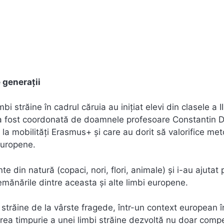
e generații
bi străine în cadrul căruia au inițiat elevi din clasele a II
 a fost coordonată de doamnele profesoare Constantin D
la mobilități Erasmus+ și care au dorit să valorifice me
europene.
te din natură (copaci, nori, flori, animale) și i-au ajutat 
emănările dintre aceasta și alte limbi europene.
r străine de la vârste fragede, într-un context european î
area timpurie a unei limbi străine dezvoltă nu doar comp