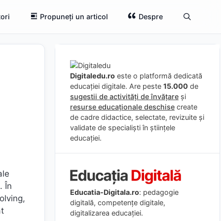
ori
Propuneți un articol
Despre
Digitaledu.ro
este o platformă dedicată
educației digitale. Are peste
15.000
de
sugestii de activități de învățare
și
resurse educaționale deschise
create
de cadre didactice, selectate, revizuite și
validate de specialiști în științele
educației.
ale
. În
Educatia-Digitala.ro
: pedagogie
olving,
digitală, competențe digitale,
ât
digitalizarea educației.