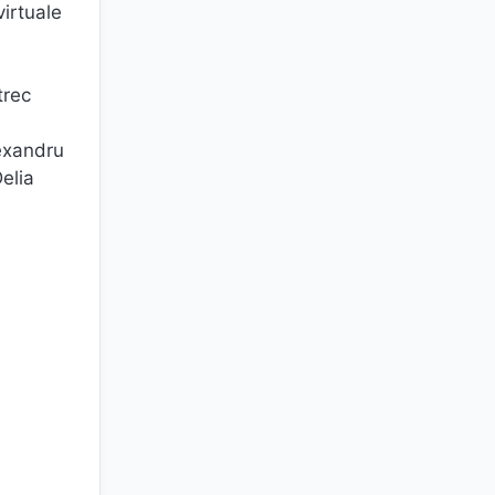
virtuale
trec
lexandru
Delia