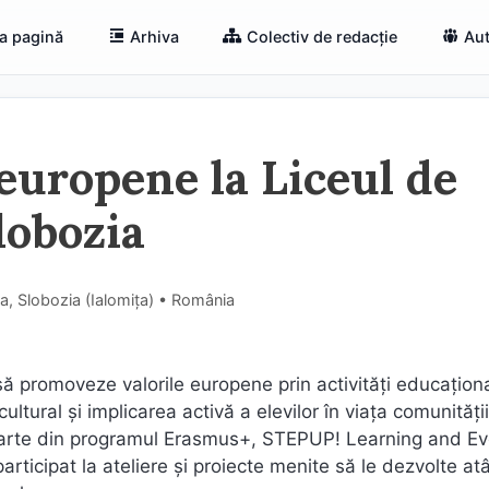
a pagină
Arhiva
Colectiv de redacție
Aut
e europene la Liceul de
lobozia
ea, Slobozia (Ialomiţa) • România
să promoveze valorile europene prin activități educațion
ultural și implicarea activă a elevilor în viața comunității
parte din programul Erasmus+, STEPUP! Learning and Ev
articipat la ateliere și proiecte menite să le dezvolte at