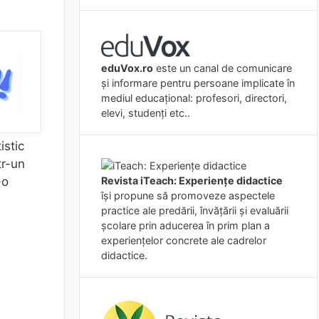
eduVox.ro
este un canal de comunicare
și informare pentru persoane implicate în
mediul educațional: profesori, directori,
elevi, studenți etc..
istic
tr-un
Revista iTeach: Experienţe didactice
-o
îşi propune să promoveze aspectele
practice ale predării, învăţării şi evaluării
şcolare prin aducerea în prim plan a
experienţelor concrete ale cadrelor
didactice.