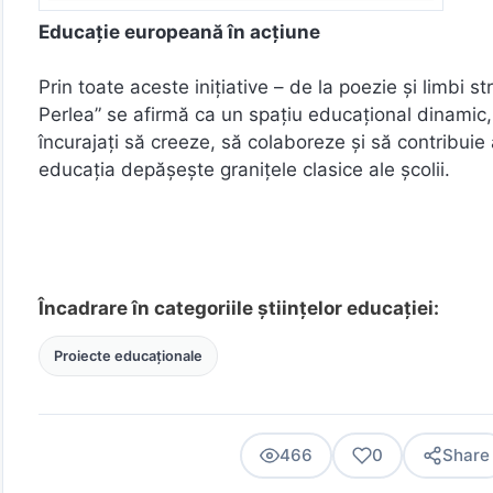
Educație europeană în acțiune
Prin toate aceste inițiative – de la poezie și limbi st
Perlea” se afirmă ca un spațiu educațional dinamic, î
încurajați să creeze, să colaboreze și să contribuie a
educația depășește granițele clasice ale școlii.
Încadrare în categoriile științelor educației:
Proiecte educaționale
466
0
Share