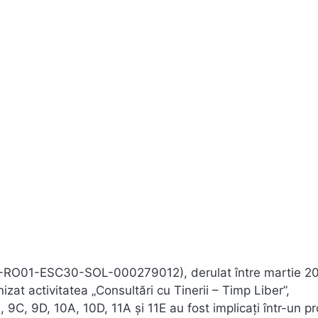
-3-RO01-ESC30-SOL-000279012), derulat între martie 20
izat activitatea „Consultări cu Tinerii – Timp Liber”,
 9C, 9D, 10A, 10D, 11A și 11E au fost implicați într-un p