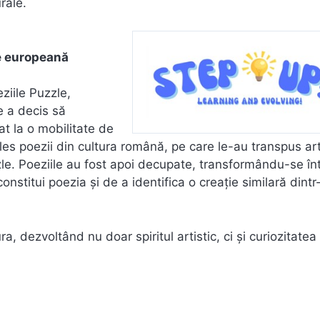
rale.
re europeană
eziile Puzzle,
e a decis să
t la o mobilitate de
les poezii din cultura română, pe care le-au transpus art
zle. Poeziile au fost apoi decupate, transformându-se în
onstitui poezia și de a identifica o creație similară dintr
a, dezvoltând nu doar spiritul artistic, ci și curiozitatea