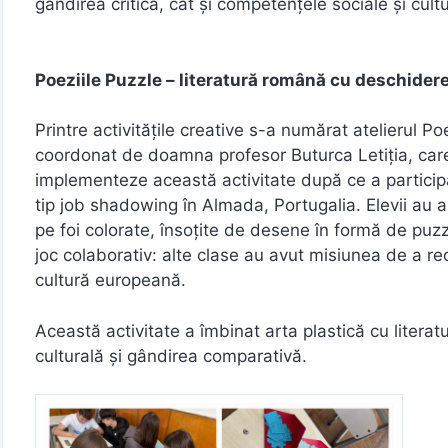
gândirea critică, cât și competențele sociale și cultu
Poeziile Puzzle – literatură română cu deschide
Printre activitățile creative s-a numărat atelierul Po
coordonat de doamna profesor Buturca Letiția, car
implementeze această activitate după ce a participa
tip job shadowing în Almada, Portugalia. Elevii au a
pe foi colorate, însoțite de desene în formă de puz
joc colaborativ: alte clase au avut misiunea de a rec
cultură europeană.
Această activitate a îmbinat arta plastică cu literatur
culturală și gândirea comparativă.