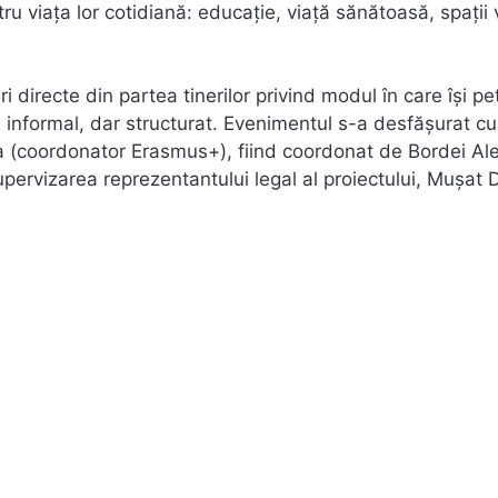
u viața lor cotidiană: educație, viață sănătoasă, spații 
i directe din partea tinerilor privind modul în care își pe
ru informal, dar structurat. Evenimentul s-a desfășurat cu
ena (coordonator Erasmus+), fiind coordonat de Bordei A
supervizarea reprezentantului legal al proiectului, Mușat 