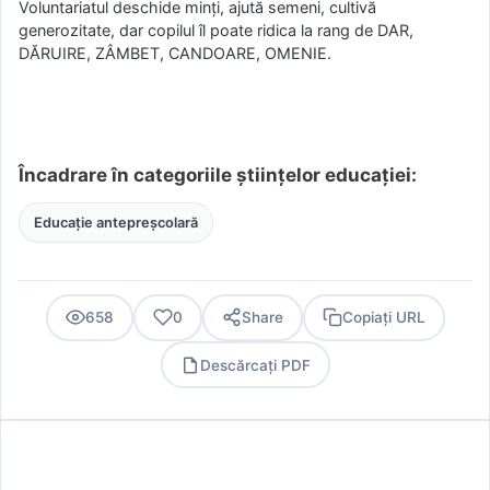
Voluntariatul deschide minți, ajută semeni, cultivă
generozitate, dar copilul îl poate ridica la rang de DAR,
DĂRUIRE, ZÂMBET, CANDOARE, OMENIE.
Încadrare în categoriile științelor educației:
Educație antepreșcolară
658
0
Share
Copiați URL
Descărcați PDF
PDF