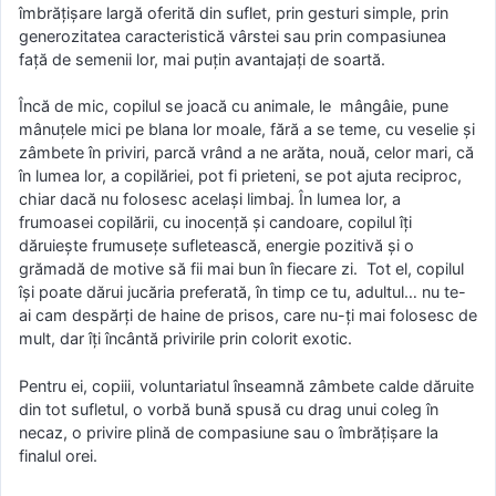
îmbrățișare largă oferită din suflet, prin gesturi simple, prin
generozitatea caracteristică vârstei sau prin compasiunea
față de semenii lor, mai puțin avantajați de soartă.
Încă de mic, copilul se joacă cu animale, le mângâie, pune
mânuțele mici pe blana lor moale, fără a se teme, cu veselie și
zâmbete în priviri, parcă vrând a ne arăta, nouă, celor mari, că
în lumea lor, a copilăriei, pot fi prieteni, se pot ajuta reciproc,
chiar dacă nu folosesc același limbaj. În lumea lor, a
frumoasei copilării, cu inocență și candoare, copilul îți
dăruiește frumusețe sufletească, energie pozitivă și o
grămadă de motive să fii mai bun în fiecare zi. Tot el, copilul
își poate dărui jucăria preferată, în timp ce tu, adultul… nu te-
ai cam despărți de haine de prisos, care nu-ți mai folosesc de
mult, dar îți încântă privirile prin colorit exotic.
Pentru ei, copiii, voluntariatul înseamnă zâmbete calde dăruite
din tot sufletul, o vorbă bună spusă cu drag unui coleg în
necaz, o privire plină de compasiune sau o îmbrățișare la
finalul orei.