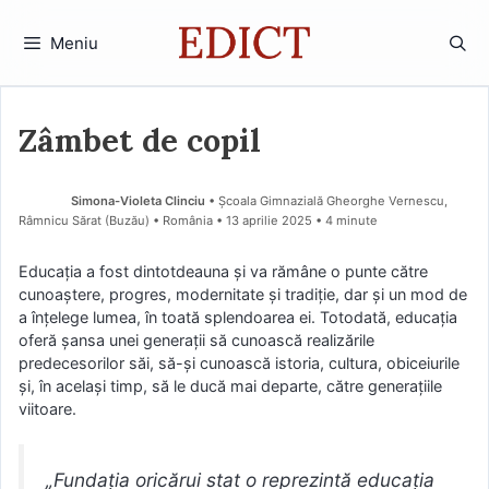
Sari
la
Meniu
conținut
Zâmbet de copil
Simona-Violeta Clinciu
• Școala Gimnazială Gheorghe Vernescu,
Râmnicu Sărat (Buzău) • România
13 aprilie 2025
• 4 minute
Educația a fost dintotdeauna și va rămâne o punte către
cunoaștere, progres, modernitate și tradiție, dar și un mod de
a înțelege lumea, în toată splendoarea ei. Totodată, educația
oferă șansa unei generații să cunoască realizările
predecesorilor săi, să-și cunoască istoria, cultura, obiceiurile
și, în același timp, să le ducă mai departe, către generațiile
viitoare.
„Fundația oricărui stat o reprezintă educația