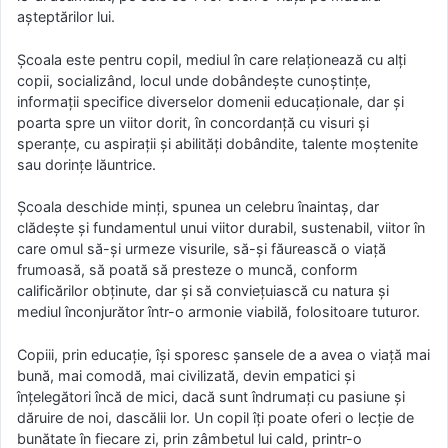
așteptărilor lui.
Școala este pentru copil, mediul în care relaționează cu alți
copii, socializând, locul unde dobândește cunoștințe,
informații specifice diverselor domenii educaționale, dar și
poarta spre un viitor dorit, în concordanță cu visuri și
speranțe, cu aspirații și abilități dobândite, talente moștenite
sau dorințe lăuntrice.
Școala deschide minți, spunea un celebru înaintaș, dar
clădește și fundamentul unui viitor durabil, sustenabil, viitor în
care omul să-și urmeze visurile, să-și făurească o viață
frumoasă, să poată să presteze o muncă, conform
calificărilor obținute, dar și să conviețuiască cu natura și
mediul înconjurător într-o armonie viabilă, folositoare tuturor.
Copiii, prin educație, își sporesc șansele de a avea o viață mai
bună, mai comodă, mai civilizată, devin empatici și
înțelegători încă de mici, dacă sunt îndrumați cu pasiune și
dăruire de noi, dascălii lor. Un copil îți poate oferi o lecție de
bunătate în fiecare zi, prin zâmbetul lui cald, printr-o