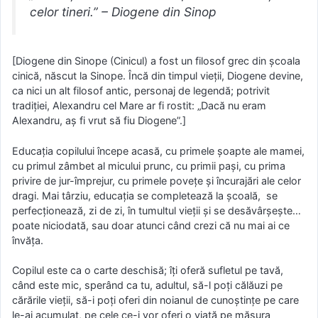
celor tineri.” – Diogene din Sinop
[Diogene din Sinope (Cinicul) a fost un filosof grec din școala
cinică, născut la Sinope. Încă din timpul vieții, Diogene devine,
ca nici un alt filosof antic, personaj de legendă; potrivit
tradiției, Alexandru cel Mare ar fi rostit: „Dacă nu eram
Alexandru, aș fi vrut să fiu Diogene”.]
Educația copilului începe acasă, cu primele șoapte ale mamei,
cu primul zâmbet al micului prunc, cu primii pași, cu prima
privire de jur-împrejur, cu primele povețe și încurajări ale celor
dragi. Mai târziu, educația se completează la școală, se
perfecționează, zi de zi, în tumultul vieții și se desăvârșește…
poate niciodată, sau doar atunci când crezi că nu mai ai ce
învăța.
Copilul este ca o carte deschisă; îți oferă sufletul pe tavă,
când este mic, sperând ca tu, adultul, să-l poți călăuzi pe
cărările vieții, să-i poți oferi din noianul de cunoștințe pe care
le-ai acumulat, pe cele ce-i vor oferi o viață pe măsura