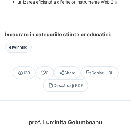
utilizarea eficientă a diferitelor instrumente Web 2.0.
Încadrare în categoriile științelor educației:
eTwinning
138
0
Share
Copiați URL
Descărcați PDF
PDF
prof. Luminița Golumbeanu