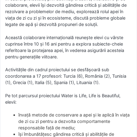
colaborare, elevii își dezvoltă gândirea critică și abilitățile de
rezolvare a problemelor de mediu, explorează rolul apei în
viața de zi cu zi și în ecosisteme, discută probleme globale
legate de apă și dezvoltă propuneri de soluții.
Această colaborare internațională reunește elevi cu vârste
cuprinse între 10 și 16 ani pentru a explora subiecte-cheie
referitoare la protejarea apei, în vederea asigurării acesteia
pentru generațiile viitoare.
Activitățile din cadrul proiectului se desfășoară sub
coordonarea a 17 profesori: Turcia (6), România (2), Tunisia
(1), Grecia (1), Italia (5), Spania (1), Lituania (1).
Pe tot parcursul proiectului Water is Life, Life is Beautiful,
elevii:
învață metode de conservare a apei și le aplică în viața
de zi cu zi pentru a dezvolta comportamente
responsabile față de mediu;
își îmbunătățesc gândirea critică și abilitățile de