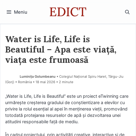
Sari
la
Meniu
conținut
Water is Life, Life is
Beautiful – Apa este viață,
viața este frumoasă
Luminița Golumbeanu
• Colegiul Național Spiru Haret, Târgu-Jiu
(Gorj) • România
18 mai 2026
• 2 minute
„Water is Life, Life is Beautiful” este un proiect eTwinning care
urmărește creșterea gradului de conștientizare a elevilor cu
privire la rolul esențial al apei în menținerea vieții, promovând
totodată protejarea resurselor de apă și dezvoltarea unei
atitudini responsabile față de mediu.
În cadrul proiectului, prin activități creative, interactive și de