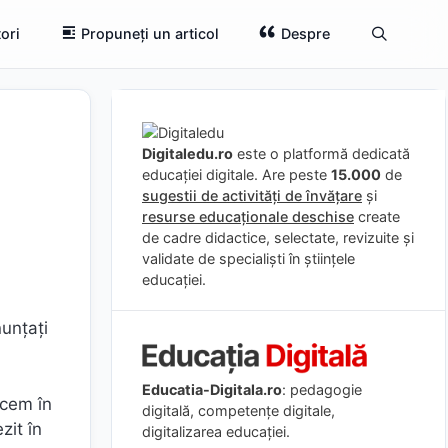
ori
Propuneți un articol
Despre
Digitaledu.ro
este o platformă dedicată
educației digitale. Are peste
15.000
de
sugestii de activități de învățare
și
resurse educaționale deschise
create
de cadre didactice, selectate, revizuite și
validate de specialiști în științele
educației.
unțați
Educatia-Digitala.ro
: pedagogie
acem în
digitală, competențe digitale,
zit în
digitalizarea educației.