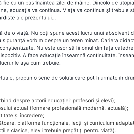
ă fie cu un pas înaintea zilei de mâine. Dincolo de utopi
line, educația va continua. Viața va continua și trebuie 
ardiste ale prezentului…
că de o viață. Nu poți spune acest lucru unui absolvent 
u siguranță vorbim despre un teren minat. Cariera didac
onștientizate. Nu este ușor să fii omul din fața catedrei
 dispozitiv. A face educație înseamnă continuitate, înse
 lucrurile așa cum trebuie.
tuale, propun o serie de soluții care pot fi urmate în dr
ind despre actorii educației: profesori și elevi);
cesului actual (formare profesională modernă, actuală);
titate și încredere;
oare, platforme funcționale, lecții și curriculum adaptat
iile clasice, elevii trebuie pregătiți pentru viață).