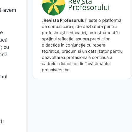
a
să avem
„Revista Profesorului”
este o platformă
de comunicare și de dezbatere pentru
de
profesioniștii educației, un instrument în
sprijinul reflecției asupra practicilor
tică
didactice în conjuncție cu repere
; cu
teoretice, precum și un catalizator pentru
amnă
dezvoltarea profesională continuă a
cadrelor didactice din învățământul
preuniversitar.
umul
);