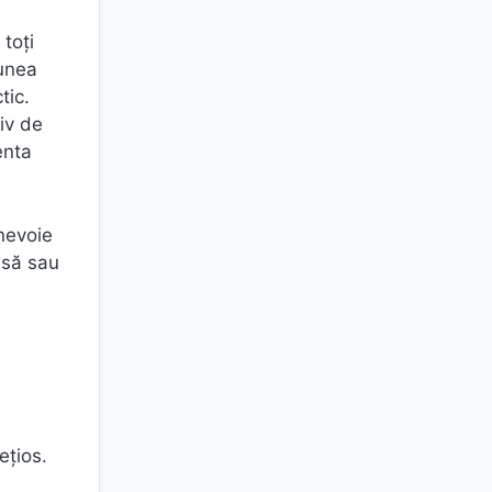
 toți
iunea
tic.
iv de
enta
 nevoie
lasă sau
ețios.