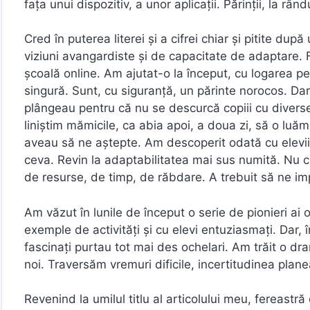
fața unui dispozitiv, a unor aplicații. Părinții, la rân
Cred în puterea literei și a cifrei chiar și pitite du
viziuni avangardiste și de capacitate de adaptare. 
școală online. Am ajutat-o la început, cu logarea pe
singură. Sunt, cu siguranță, un părinte norocos. Dar
plângeau pentru că nu se descurcă copiii cu diversel
liniștim mămicile, ca abia apoi, a doua zi, să o luăm
aveau să ne aștepte. Am descoperit odată cu elevii 
ceva. Revin la adaptabilitatea mai sus numită. Nu c
de resurse, de timp, de răbdare. A trebuit să ne im
Am văzut în lunile de început o serie de pionieri ai
exemple de activități și cu elevi entuziasmați. Dar, 
fascinați purtau tot mai des ochelari. Am trăit o d
noi. Traversăm vremuri dificile, incertitudinea plan
Revenind la umilul titlu al articolului meu, fereastră