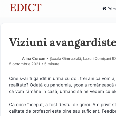
Sari
Prim
la
conținut
Viziuni avangardiste
Alina Curcan
• Școala Gimnazială, Lazuri Comișani (
5 octombrie 2021
• 5 minute
Cine s-ar fi gândit în urmă cu doi, trei ani că vom
realitate? Odată cu pandemia, școala românească a 
că vom rămâne în casă, urmând să ne vedem cu elevi
Ca orice început, a fost destul de greoi. Am privit 
calitate de profesori este bine sau suficient. Feedba