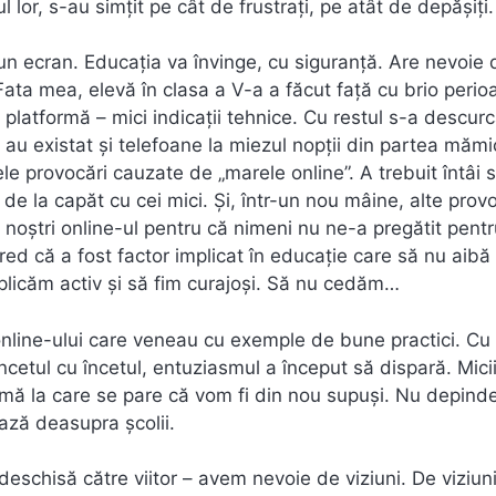
dul lor, s-au simțit pe cât de frustrați, pe atât de depășiți.
pă un ecran. Educația va învinge, cu siguranță. Are nevoie 
Fata mea, elevă în clasa a V-a a făcut față cu brio perio
 platformă – mici indicații tehnice. Cu restul s-a descurc
 au existat și telefoane la miezul nopții din partea mămic
e provocări cauzate de „marele online”. A trebuit întâi 
 de la capăt cu cei mici. Și, într-un nou mâine, alte prov
noștri online-ul pentru că nimeni nu ne-a pregătit pent
red că a fost factor implicat în educație care să nu aibă
plicăm activ și să fim curajoși. Să nu cedăm…
 online-ului care veneau cu exemple de bune practici. Cu
încetul cu încetul, entuziasmul a început să dispară. Mici
ramă la care se pare că vom fi din nou supuși. Nu depind
ează deasupra școlii.
 deschisă către viitor – avem nevoie de viziuni. De viziun