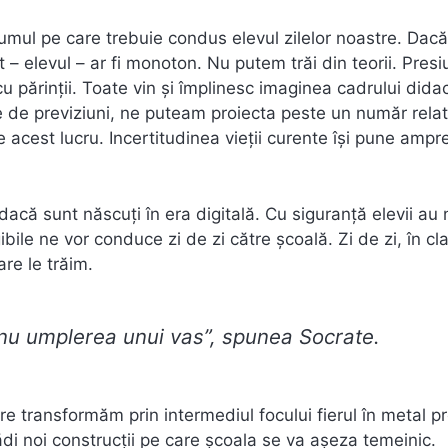
umul pe care trebuie condus elevul zilelor noastre. Dacă
 – elevul – ar fi monoton. Nu putem trăi din teorii. Pres
 cu părinții. Toate vin și împlinesc imaginea cadrului didac
 de previziuni, ne puteam proiecta peste un număr relat
e acest lucru. Incertitudinea vieții curente își pune ampr
dacă sunt născuți în era digitală. Cu siguranță elevii au
gibile ne vor conduce zi de zi către școală. Zi de zi, în c
are le trăim.
, nu umplerea unui vas”, spunea Socrate.
are transformăm prin intermediul focului fierul în metal pr
di noi construcții pe care școala se va așeza temeinic.