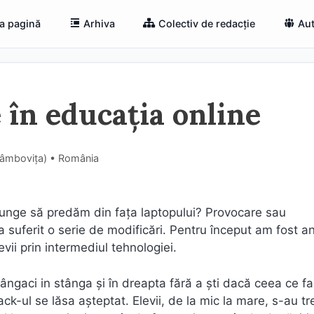
a pagină
Arhiva
Colectiv de redacție
Aut
 în educația online
Dâmboviţa) • România
 ajunge să predăm din fața laptopului? Provocare sau
suferit o serie de modificări. Pentru început am fost an
i prin intermediul tehnologiei.
stângaci in stânga și în dreapta fără a ști dacă ceea ce f
ck-ul se lăsa așteptat. Elevii, de la mic la mare, s-au tre