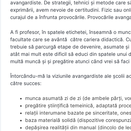
avangardiste. De strategii, tehnici și metode care s
exprimării, avem nevoie de certitudini. Fizic sau on
curajul de a înfrunta provocările. Provocările avang
A fi profesor, în spatele etichetei, înseamnă o mun
facultate care se avântă către cariera didactică. C
trebuie să parcurgă etape de devenire, asumate și c
atât mai mult este dificil să educi din spatele unui
multă muncă și și pregătire atunci când vrei să faci
Întorcându-mă la viziunile avangardiste ale școlii ac
către succes:
munca asumată zi de zi (de ambele părți, vorb
pregătire științifică temeinică, adaptată pro
relații interumane bazate pe sinceritate, ones
baza materială solidă (dispozitive corespunzăt
depășirea realității din manual (dincolo de lecț