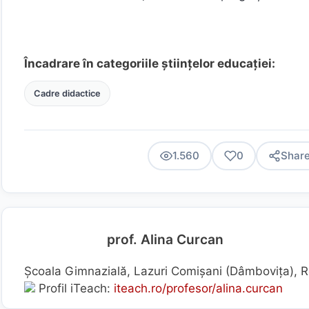
Încadrare în categoriile științelor educației:
Cadre didactice
1.560
0
Shar
prof. Alina Curcan
Școala Gimnazială, Lazuri Comișani (Dâmboviţa), 
Profil iTeach:
iteach.ro/profesor/alina.curcan