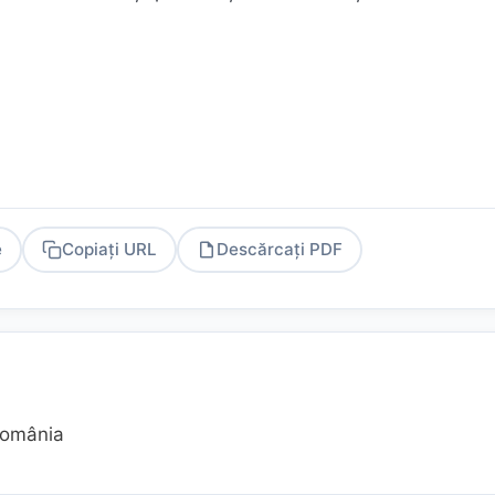
e
Copiați URL
Descărcați PDF
PDF
România