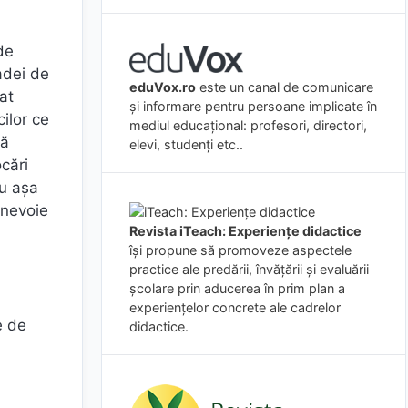
de
adei de
eduVox.ro
este un canal de comunicare
at
și informare pentru persoane implicate în
ilor ce
mediul educațional: profesori, directori,
să
elevi, studenți etc..
ocări
ru așa
 nevoie
Revista iTeach: Experienţe didactice
îşi propune să promoveze aspectele
practice ale predării, învăţării şi evaluării
şcolare prin aducerea în prim plan a
i
experienţelor concrete ale cadrelor
e de
didactice.
i