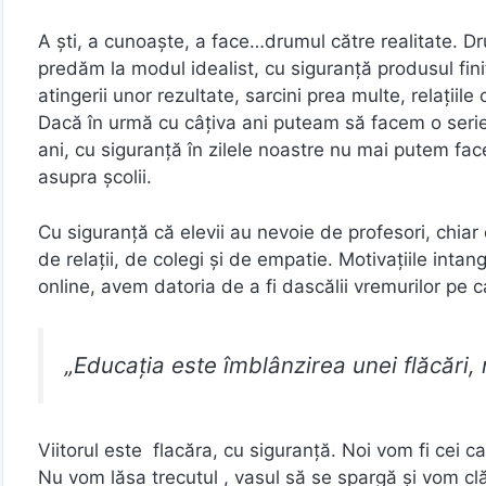
A ști, a cunoaște, a face…drumul către realitate. Dr
predăm la modul idealist, cu siguranță produsul finit
atingerii unor rezultate, sarcini prea multe, relațiile
Dacă în urmă cu câțiva ani puteam să facem o serie
ani, cu siguranță în zilele noastre nu mai putem fac
asupra școlii.
Cu siguranță că elevii au nevoie de profesori, chiar 
de relații, de colegi și de empatie. Motivațiile intan
online, avem datoria de a fi dascălii vremurilor pe c
„Educația este îmblânzirea unei flăcări
Viitorul este flacăra, cu siguranță. Noi vom fi cei c
Nu vom lăsa trecutul , vasul să se spargă și vom clă