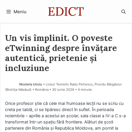
Sari
la
Meniu
conținut
Un vis împlinit. O poveste
eTwinning despre învățare
autentică, prietenie și
incluziune
Nicoleta Unciu
• Liceul Teoretic Radu Petrescu, Prundu Bârgăului
(Bistriţa-Năsăud) • România
30 iunie 2026
• 4 minute
Orice profesor știe că cele mai frumoase lecții nu se scriu cu
creta pe tablă, ci se tipăresc direct în suflet. În perioada
noiembrie – aprilie a acestui an școlar, sala clasei a IV-a C s-a
transformat într-un spațiu fără frontiere. Alături de școli
partenere din România și Republica Moldova, am pornit la