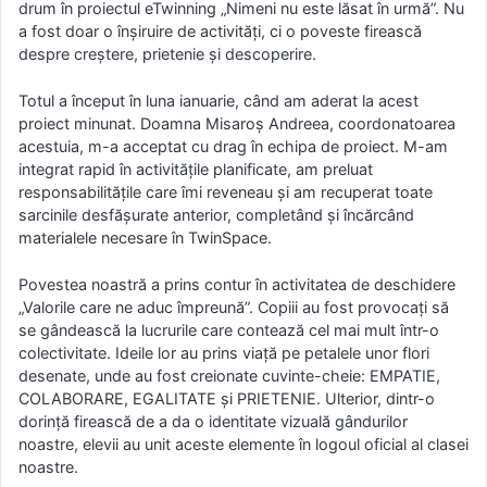
drum în proiectul eTwinning „Nimeni nu este lăsat în urmă”. Nu
a fost doar o înșiruire de activități, ci o poveste firească
despre creștere, prietenie și descoperire.
Totul a început în luna ianuarie, când am aderat la acest
proiect minunat. Doamna Misaroș Andreea, coordonatoarea
acestuia, m-a acceptat cu drag în echipa de proiect. M-am
integrat rapid în activitățile planificate, am preluat
responsabilitățile care îmi reveneau și am recuperat toate
sarcinile desfășurate anterior, completând și încărcând
materialele necesare în TwinSpace.
Povestea noastră a prins contur în activitatea de deschidere
„Valorile care ne aduc împreună”. Copiii au fost provocați să
se gândească la lucrurile care contează cel mai mult într-o
colectivitate. Ideile lor au prins viață pe petalele unor flori
desenate, unde au fost creionate cuvinte-cheie: EMPATIE,
COLABORARE, EGALITATE și PRIETENIE. Ulterior, dintr-o
dorință firească de a da o identitate vizuală gândurilor
noastre, elevii au unit aceste elemente în logoul oficial al clasei
noastre.