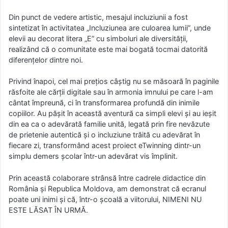
Din punct de vedere artistic, mesajul incluziunii a fost
sintetizat în activitatea „Incluziunea are culoarea lumii”, unde
elevii au decorat litera „E” cu simboluri ale diversității,
realizând că o comunitate este mai bogată tocmai datorită
diferențelor dintre noi.
Privind înapoi, cel mai prețios câștig nu se măsoară în paginile
răsfoite ale cărții digitale sau în armonia imnului pe care l-am
cântat împreună, ci în transformarea profundă din inimile
copiilor. Au pășit în această aventură ca simpli elevi și au ieșit
din ea ca o adevărată familie unită, legată prin fire nevăzute
de prietenie autentică și o incluziune trăită cu adevărat în
fiecare zi, transformând acest proiect eTwinning dintr-un
simplu demers școlar într-un adevărat vis împlinit.
Prin această colaborare strânsă între cadrele didactice din
România și Republica Moldova, am demonstrat că ecranul
poate uni inimi și că, într-o școală a viitorului, NIMENI NU
ESTE LĂSAT ÎN URMĂ.