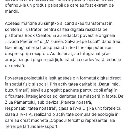
oferindu-le un produs palpabil de care au fost extrem de
mândri.
Aceeași mândrie au simțit-o și când s-au transformat în
scriitori și ilustratori pentru cartea digitală realizată pe
platforma Book Creator. Ei au redactat poveștile originale
„Livada Prieteniei” și „Misiunea: Salvați-l pe Luca!”, dând frâu
liber imaginației și transpunând în text mesaje puternice
despre sprijin reciproc. Au desenat, au fotografiat și au
aranjat singuri paginile cărții, lucrând ca o adevărată redacție
de revistă.
Povestea proiectului a ieșit adesea din formatul digital direct
în spațiul fizic și social. Prin activitatea caritabilă „Daruri mici,
bucurii mari”, elevii au pregătit pachete pentru copii aflați în
dificultate, înțelegând că solidaritatea se măsoară în fapte. De
Ziua Pământului, sub deviza „Planeta noastră,
responsabilitatea noastră!”, clasa a IV-a C și-a unit forțele cu
clasa a IV-a A, realizând o activitate comună de ecologie în
care au creat macheta „Copacul fericit” și reprezentări ale
Terrei pe farfurioare-suport.