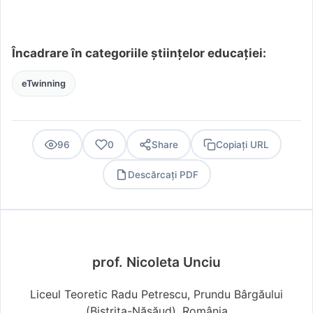
Încadrare în categoriile științelor educației:
eTwinning
96
0
Share
Copiați URL
Descărcați PDF
PDF
prof. Nicoleta Unciu
Liceul Teoretic Radu Petrescu, Prundu Bârgăului
(Bistriţa-Năsăud), România