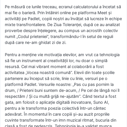
Pe măsură ce lunile treceau, ecranul calculatorului a încetat să
mai fie o barieră. Prin întâlniri online pe platforma Meet și
activități pe Padlet, copiii noștri au învățat să lucreze în echipe
mixte transfrontaliere. De Ziua Toleranței, după ce au analizat
proverbe despre înțelegere, au compus un acrostih colectiv
numit „Codul prieteniei”, transformându-l în setul de reguli
după care ne-am ghidat zi de zi.
Pentru a menține vie motivația elevilor, am vrut ca tehnologia
să fie un instrument al creativității lor, nu doar o simplă
resursă. Cel mai vibrant moment al colaborării a fost
activitatea „Vocea noastră comună”. Elevii din toate școlile
partenere au început să scrie, linie cu linie, versuri pe o
platformă Padlet. Versurile noastre: „Pas cu pas pornim la
drum, / Prieteni buni suntem de-acum, / Pe cel de lângă noi îl
respectăm / Și cu multă grijă ne-ajutăm”. Când textul a fost
gata, am folosit o aplicație digitală inovatoare, Suno AI,
pentru a le transforma poezia colectivă într-un cântec
adevărat. În momentul în care copiii și-au auzit propriile
cuvinte transformate într-un imn muzical ritmat, bucuria din
clasă a fost de nedescris. Tehnologia le-a validat munca,