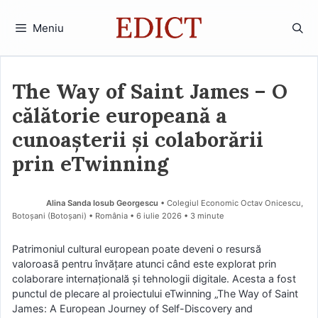
Sari
la
Meniu
conținut
The Way of Saint James – O
călătorie europeană a
cunoașterii și colaborării
prin eTwinning
Alina Sanda Iosub Georgescu
• Colegiul Economic Octav Onicescu,
Botoșani (Botoşani) • România
6 iulie 2026
• 3 minute
Patrimoniul cultural european poate deveni o resursă
valoroasă pentru învățare atunci când este explorat prin
colaborare internațională și tehnologii digitale. Acesta a fost
punctul de plecare al proiectului eTwinning „The Way of Saint
James: A European Journey of Self-Discovery and