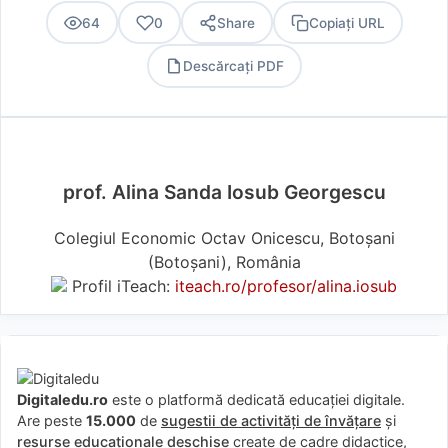
64
0
Share
Copiați URL
Descărcați PDF
PDF
prof. Alina Sanda Iosub Georgescu
Colegiul Economic Octav Onicescu, Botoșani
(Botoşani), România
Profil iTeach:
iteach.ro/profesor/alina.iosub
Digitaledu.ro
este o platformă dedicată educației digitale.
Are peste
15.000
de
sugestii de activități de învățare
și
resurse educaționale deschise
create de cadre didactice,