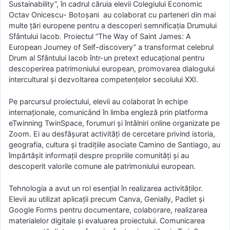
Sustainability”, în cadrul căruia elevii Colegiului Economic
Octav Onicescu- Botoșani au colaborat cu parteneri din mai
multe țări europene pentru a descoperi semnificația Drumului
Sfântului Iacob. Proiectul ”The Way of Saint James: A
European Journey of Self-discovery” a transformat celebrul
Drum al Sfântului Iacob într-un pretext educațional pentru
descoperirea patrimoniului european, promovarea dialogului
intercultural și dezvoltarea competențelor secolului XXI.
Pe parcursul proiectului, elevii au colaborat în echipe
internaționale, comunicând în limba engleză prin platforma
eTwinning TwinSpace, forumuri și întâlniri online organizate pe
Zoom. Ei au desfășurat activități de cercetare privind istoria,
geografia, cultura și tradițiile asociate Camino de Santiago, au
împărtășit informații despre propriile comunități și au
descoperit valorile comune ale patrimoniului european.
Tehnologia a avut un rol esențial în realizarea activităților.
Elevii au utilizat aplicații precum Canva, Genially, Padlet și
Google Forms pentru documentare, colaborare, realizarea
materialelor digitale și evaluarea proiectului. Comunicarea