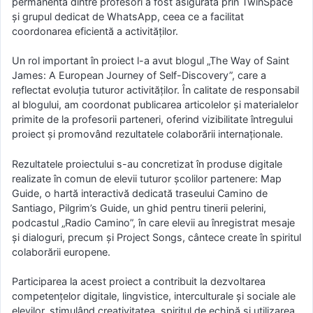
permanentă dintre profesori a fost asigurată prin TwinSpace
și grupul dedicat de WhatsApp, ceea ce a facilitat
coordonarea eficientă a activităților.
Un rol important în proiect l-a avut blogul „The Way of Saint
James: A European Journey of Self-Discovery”, care a
reflectat evoluția tuturor activităților. În calitate de responsabil
al blogului, am coordonat publicarea articolelor și materialelor
primite de la profesorii parteneri, oferind vizibilitate întregului
proiect și promovând rezultatele colaborării internaționale.
Rezultatele proiectului s-au concretizat în produse digitale
realizate în comun de elevii tuturor școlilor partenere: Map
Guide, o hartă interactivă dedicată traseului Camino de
Santiago, Pilgrim’s Guide, un ghid pentru tinerii pelerini,
podcastul „Radio Camino”, în care elevii au înregistrat mesaje
și dialoguri, precum și Project Songs, cântece create în spiritul
colaborării europene.
Participarea la acest proiect a contribuit la dezvoltarea
competențelor digitale, lingvistice, interculturale și sociale ale
elevilor, stimulând creativitatea, spiritul de echipă și utilizarea