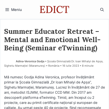
Sari
la
Meniu
conținut
Summer Educator Retreat –
Mental and Emotional Well-
Being (Seminar eTwinning)
Adina-Veronica Godja
• Școala Gimnazială Dr. Ioan Mihalyi de Apșa,
Sighetu Marmației (Maramureş) • România
16 iulie 2023
• 8 minute
Mă numesc Godja Adina Veronica, profesor învățământ
primar la Școala Gimnazială „Dr Ioan Mihalyi de Apșa”,
Sighetu Marmației, Maramureș. Lucrez în învățământ de 27 de
ani, metodist ISJMM, formator CCD MM. Din 2017 am
descoperit platforma eTwinning. Timid, am început cu 2
proiecte, care au primit certificate național și european de
calitate. Au urmat peste 40 de proiecte, fiind recompensate