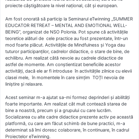
proiecte câștigătoare la nivel național, cât și european.
Am fost onorată să particip la Seminarul eTwinning „SUMMER
EDUCATOR RETREAT – MENTAL AND EMOTIONAL WELL-
BEING”, organizat de NSO Polonia. Pot spune că activitățile
teoretice alături de cele practice au fost prezentate, într-un
mod foarte plăcut. Activitățile de Mindfulness și Yoga dau
tuturor participanților, cadrelor didactice, o stare de bine, de
echilibru. Am realizat câtă nevoie au cadrele didactice de
astfel de momente. Am conștientizat beneficiile acestor
activități, dacă ele ar fi introduse în activitățile zilnice cu elevii
clasei mele, în momentele în care simțim TOȚI nevoia de
liniștire și relaxare.
Acest seminar m-a ajutat sa-mi formez deprinderi și abilități
foarte importante. Am realizat cât mult contează starea de
bine a noastră, precum și a grupului cu care lucrăm.
Socializarea cu alte cadre didactice prezente activ pe această
platformă, cu care am făcut schimb de bune practici, m-a
determinat să îmi doresc colaborare, în continuare, în cadrul
Proiectelor eTwinning.