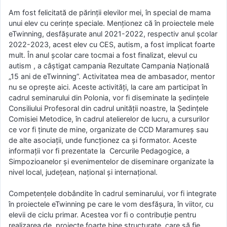
Am fost felicitată de părinții elevilor mei, în special de mama
unui elev cu cerințe speciale. Menționez că în proiectele mele
eTwinning, desfășurate anul 2021-2022, respectiv anul școlar
2022-2023, acest elev cu CES, autism, a fost implicat foarte
mult. În anul școlar care tocmai a fost finalizat, elevul cu
autism , a câștigat campania Rezultate Campania Națională
„15 ani de eTwinning”. Activitatea mea de ambasador, mentor
nu se oprește aici. Aceste activități, la care am participat în
cadrul seminarului din Polonia, vor fi diseminate la ședințele
Consiliului Profesoral din cadrul unității noastre, la Ședințele
Comisiei Metodice, în cadrul atelierelor de lucru, a cursurilor
ce vor fi ținute de mine, organizate de CCD Maramureș sau
de alte asociații, unde funcționez ca și formator. Aceste
informații vor fi prezentate la Cercurile Pedagogice, a
Simpozioanelor și evenimentelor de diseminare organizate la
nivel local, județean, național și internațional.
Competențele dobândite în cadrul seminarului, vor fi integrate
în proiectele eTwinning pe care le vom desfășura, în viitor, cu
elevii de ciclu primar. Acestea vor fi o contribuție pentru
realizarea de proiecte foarte bine structurate, care să fie