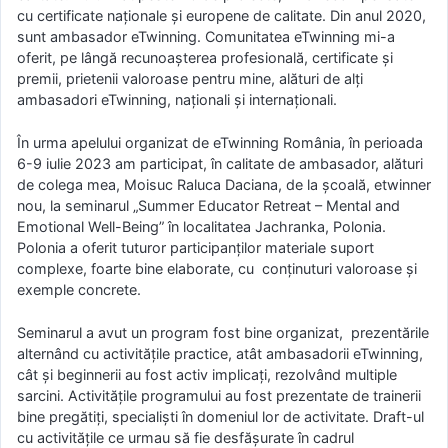
cu certificate naționale și europene de calitate. Din anul 2020,
sunt ambasador eTwinning. Comunitatea eTwinning mi-a
oferit, pe lângă recunoașterea profesională, certificate și
premii, prietenii valoroase pentru mine, alături de alți
ambasadori eTwinning, naționali și internaționali.
În urma apelului organizat de eTwinning România, în perioada
6-9 iulie 2023 am participat, în calitate de ambasador, alături
de colega mea, Moisuc Raluca Daciana, de la școală, etwinner
nou, la seminarul „Summer Educator Retreat – Mental and
Emotional Well-Being” în localitatea Jachranka, Polonia.
Polonia a oferit tuturor participanților materiale suport
complexe, foarte bine elaborate, cu conținuturi valoroase și
exemple concrete.
Seminarul a avut un program fost bine organizat, prezentările
alternând cu activitățile practice, atât ambasadorii eTwinning,
cât și beginnerii au fost activ implicați, rezolvând multiple
sarcini. Activitățile programului au fost prezentate de trainerii
bine pregătiți, specialiști în domeniul lor de activitate. Draft-ul
cu activitățile ce urmau să fie desfășurate în cadrul