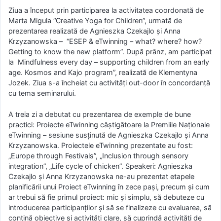
Ziua a început prin participarea la activitatea coordonată de
Marta Migula “Creative Yoga for Children”, urmată de
prezentarea realizată de Agnieszka Czekajlo și Anna
Krzyzanowska – “ESEP & eTwinning – what? where? how?
Getting to know the new platform”. După prânz, am participat
la Mindfulness every day – supporting children from an early
age. Kosmos and Kajo program”, realizată de Klementyna
Jozek. Ziua s-a încheiat cu activități out-door în concordanță
cu tema seminarului.
A treia zi a debutat cu prezentarea de exemple de bune
practici: Proiecte eTwinning câștigătoare la Premiile Naționale
eTwinning – sesiune susținută de Agnieszka Czekajlo și Anna
Krzyzanowska. Proiectele eTwinning prezentate au fost:
„Europe through Festivals”, „Inclusion through sensory
integration”, „Life cycle of chicken”. Speakeri: Agnieszka
Czekajlo și Anna Krzyzanowska ne-au prezentat etapele
planificării unui Proiect eTwinning în zece pași, precum și cum
ar trebui să fie primul proiect: mic și simplu, să debuteze cu
introducerea participanților și să se finalizeze cu evaluarea, să
conțină obiective și activități clare, să cuprindă activități de