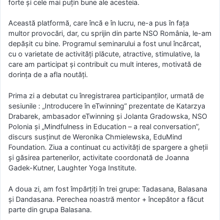
forte și cele mai puțin bune ale acesteia.
Această platformă, care încă e în lucru, ne-a pus în fața
multor provocări, dar, cu sprijin din parte NSO România, le-am
depășit cu bine. Programul seminarului a fost unul încărcat,
cu o varietate de activități plăcute, atractive, stimulative, la
care am participat și contribuit cu mult interes, motivată de
dorința de a afla noutăți.
Prima zi a debutat cu înregistrarea participanților, urmată de
sesiunile : „Introducere în eTwinning” prezentate de Katarzya
Drabarek, ambasador eTwinning și Jolanta Gradowska, NSO
Polonia și „Mindfulness in Education – a real conversation”,
discurs susținut de Weronika Chmielewska, EduMind
Foundation. Ziua a continuat cu activități de spargere a gheții
și găsirea partenerilor, activitate coordonată de Joanna
Gadek-Kutner, Laughter Yoga Institute.
A doua zi, am fost împărțiți în trei grupe: Tadasana, Balasana
și Dandasana. Perechea noastră mentor + începător a făcut
parte din grupa Balasana.