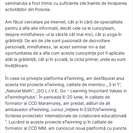
seminarului a fost trimis cu suficiente zile înainte de începerea
activităților din Polonia.
Am făcut cercetare pe internet, cât și în cărți de specialitate
pentru a afla alte informatii, decât cele ce le cunoșteam,
despre mindfulness-ul la vârste cât mai mici, cât și yoga în
grădiniță. De ani de zile sunt pasionată de dezvoltare
personală, mindfulness, iar acest seminar mi-a dat
oportunitatea de a afla cum aceste cunoștințe pot fi aplicate
atât la grădiniță, cât și în școală, la ciclul primar, unde eu sunt
învățătoare.
În ceea ce privește platforma eTwinning, am desfășurat anul
acesta trei proiecte eTwinning, calitate de membru „ 3 in 1”,
„Natural Math”, „GO L.I.V.E. Go – Learning Important Values in
eTwinningHubs”. În perioada 6-20 iunie, în calitate de
formator al CCD Maramureș, am predat, alături de alt
ambasador eTwinning, cursul „Inițiere în ESEP/eTwinning.
Scrierea proiectelor internaționale de colaborare educațională
”. Lucrând la aceste proiecte eTwinning și în calitate de
formator al CCD MM, am cunoscut noua platformă cu puncte