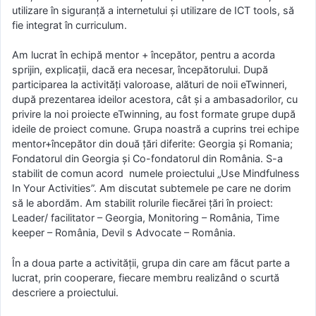
utilizare în siguranță a internetului și utilizare de ICT tools, să
fie integrat în curriculum.
Am lucrat în echipă mentor + începător, pentru a acorda
sprijin, explicații, dacă era necesar, începătorului. După
participarea la activități valoroase, alături de noii eTwinneri,
după prezentarea ideilor acestora, cât și a ambasadorilor, cu
privire la noi proiecte eTwinning, au fost formate grupe după
ideile de proiect comune. Grupa noastră a cuprins trei echipe
mentor+începător din două țări diferite: Georgia și Romania;
Fondatorul din Georgia și Co-fondatorul din România. S-a
stabilit de comun acord numele proiectului „Use Mindfulness
In Your Activities”. Am discutat subtemele pe care ne dorim
să le abordăm. Am stabilit rolurile fiecărei țări în proiect:
Leader/ facilitator – Georgia, Monitoring – România, Time
keeper – România, Devil s Advocate – România.
În a doua parte a activității, grupa din care am făcut parte a
lucrat, prin cooperare, fiecare membru realizând o scurtă
descriere a proiectului.