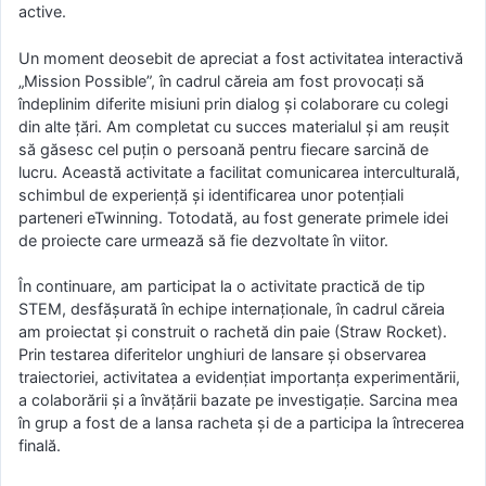
active.
Un moment deosebit de apreciat a fost activitatea interactivă
„Mission Possible”, în cadrul căreia am fost provocați să
îndeplinim diferite misiuni prin dialog și colaborare cu colegi
din alte țări. Am completat cu succes materialul și am reușit
să găsesc cel puțin o persoană pentru fiecare sarcină de
lucru. Această activitate a facilitat comunicarea interculturală,
schimbul de experiență și identificarea unor potențiali
parteneri eTwinning. Totodată, au fost generate primele idei
de proiecte care urmează să fie dezvoltate în viitor.
În continuare, am participat la o activitate practică de tip
STEM, desfășurată în echipe internaționale, în cadrul căreia
am proiectat și construit o rachetă din paie (Straw Rocket).
Prin testarea diferitelor unghiuri de lansare și observarea
traiectoriei, activitatea a evidențiat importanța experimentării,
a colaborării și a învățării bazate pe investigație. Sarcina mea
în grup a fost de a lansa racheta și de a participa la întrecerea
finală.