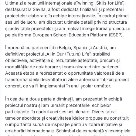
Ultima zi a reuniunii internaționale eTwinning „Skills for Life”,
desfășurat la Sevilla, a fost dedicată finalizării și prezentării
proiectelor elaborate în echipe internaționale. În cadrul primei
sesiuni de lucru, am discutat ultimele detalii privind structura
și activitățile proiectelor și am realizat înregistrarea proiectului
pe platforma European School Education Platform (ESEP).
Împreună cu partenerii din Belgia, Spania și Austria, am
definitivat proiectul „AI in Our (Future) Life”, stabilind
obiectivele, activitățile și rezultatele așteptate, precum și
modalitățile de colaborare și comunicare dintre parteneri.
Această etapă a reprezentat o oportunitate valoroasă de a
transforma ideile dezvoltate în zilele anterioare într-un proiect
concret, ce va fi implementat în anul școlar următor.
În cea de-a doua parte a dimineții, am prezentat în echipă
proiectul nostru și am urmărit prezentările echipelor
participante în cadrul unei sesiuni plenare. Diversitatea
temelor abordate și creativitatea ideilor propuse au constituit
o importantă sursă de inspirație pentru viitoare inițiative și
colaborări internaționale. Schimbul de experiență și exemplele