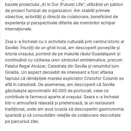
bazele proiectului „AI in Our (Future) Life”, utilizând un șablon
de proiect furnizat de organizatori. Am stabilit primele
obiective, activități și direcții de colaborare, beneficiind de
experiența și perspectivele diferite ale membrilor echipei
internaționale.
Ziua s-a încheiat cu o activitate culturală prin centrul istoric al
Seviliei. Însoțiți de un ghid local, am descoperit poveștile și
istoria orașului, pornind de pe malurile râului Guadalquivir și
continuând cu vizitarea unor simboluri emblematice, precum
Palatul Regal Alcázar, Catedrala din Sevilla și renumitul turn
Giralda. Un aspect deosebit de interesant a fost aflarea
faptului că rămășițele marelui explorator Cristofor Columb se
află în catedrală. De asemenea, am descoperit că Sevilla
găzduiește aproximativ 40.000 de portocali, ceea ce
contribuie la farmecul aparte al orașului. Seara s-a încheiat
într-o atmosferă relaxată și prietenoasă, la un restaurant
tradițional, unde am avut ocazia să descoperim gastronomia
spaniolă și să consolidăm relațiile de colaborare dezvoltate
pe parcursul zilei.