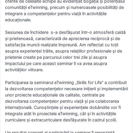
oferite de celelalte echipe au evidențiat bogăția și potențialul
comunității eTwinning, precum și numeroasele posibilități de
integrare a competențelor pentru viață în activitățile
educaționale.
Sesiunea de închidere s-a desfășurat într-o atmosferă caldă
și prietenoasă, caracterizată de aprecierea reciprocă și de
satisfacția muncii realizate împreună. Am reflectat cu toții
asupra experienței trăite, asupra relațiilor profesionale și de
prietenie create pe parcursul celor trei zile și asupra
impactului pe care aceast seminar îl va avea asupra
activităților viitoare.
Participarea la seminarul eTwinning „Skills for Life” a contribuit
la dezvoltarea competențelor necesare inițierii și implementării
unor proiecte educaționale de calitate, centrate pe
dezvoltarea competențelor pentru viață și pe colaborarea
internațională. Cunoștințele și experiențele dobândite vor fi
integrate atât în proiectele eTwinning, cât și în activitățile
curriculare și extracurriculare desfășurate în cadrul școlii.
Un rezultat concret al participării la seminar îl reprezintă