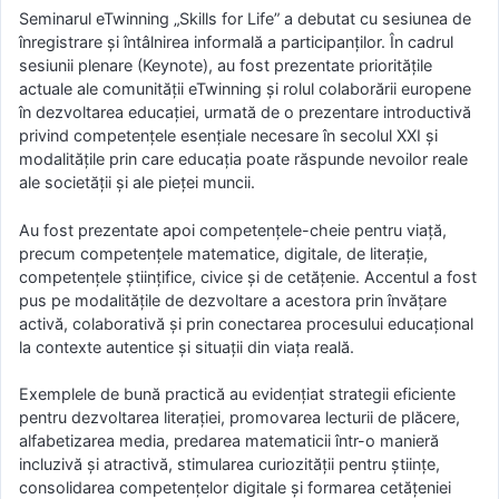
Seminarul eTwinning „Skills for Life” a debutat cu sesiunea de
înregistrare și întâlnirea informală a participanților. În cadrul
sesiunii plenare (Keynote), au fost prezentate prioritățile
actuale ale comunității eTwinning și rolul colaborării europene
în dezvoltarea educației, urmată de o prezentare introductivă
privind competențele esențiale necesare în secolul XXI și
modalitățile prin care educația poate răspunde nevoilor reale
ale societății și ale pieței muncii.
Au fost prezentate apoi competențele-cheie pentru viață,
precum competențele matematice, digitale, de literație,
competențele științifice, civice și de cetățenie. Accentul a fost
pus pe modalitățile de dezvoltare a acestora prin învățare
activă, colaborativă și prin conectarea procesului educațional
la contexte autentice și situații din viața reală.
Exemplele de bună practică au evidențiat strategii eficiente
pentru dezvoltarea literației, promovarea lecturii de plăcere,
alfabetizarea media, predarea matematicii într-o manieră
incluzivă și atractivă, stimularea curiozității pentru științe,
consolidarea competențelor digitale și formarea cetățeniei