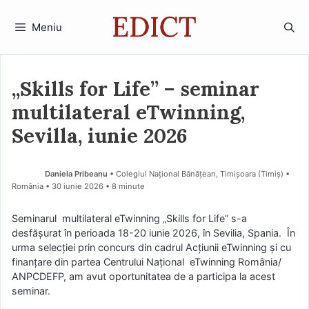
Sari
la
Meniu
conținut
„Skills for Life” – seminar
multilateral eTwinning,
Sevilla, iunie 2026
Daniela Pribeanu
• Colegiul Național Bănățean, Timișoara (Timiş) •
România
30 iunie 2026
• 8 minute
Seminarul multilateral eTwinning „Skills for Life” s-a
desfășurat în perioada 18-20 iunie 2026, în Sevilia, Spania. În
urma selecției prin concurs din cadrul Acțiunii eTwinning și cu
finanțare din partea Centrului Național eTwinning România/
ANPCDEFP, am avut oportunitatea de a participa la acest
seminar.