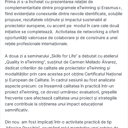
Prima zi s-a încheiat cu prezentarea relației de
complementaritate dintre programele eTwinning și Erasmus+,
fiind evidențiate conexiunile dintre nevoile identificate, soluțiile
propuse, rezultatele obținute și impactul sustenabil al
proiectelor europene, cu accent pe modul în care cele două
inițiative se completează. Activitatea de networking a oferit
oportunități valoroase de colaborare și de construire a unei
rețele profesionale internaționale.
A doua zi a seminarului „Skills for Life” a debutat cu atelierul
„Quality in eTwinning”, susținut de Carmen Mellado Álvarez,
dedicat criteriilor de calitate ale proiectelor eTwinning și
modalităților prin care acestea pot obține Certificatul Național
și European de Calitate. În cadrul sesiunii au fost analizate
aspecte precum: ce înseamnă calitatea în practică într-un
proiect eTwinning, ce dovezi urmăresc evaluatorii, greșelile
frecvente care afectează calitatea unui proiect și strategiile
care contribuie la obținerea unui impact educațional
semnificativ.
Din nou am fost implicați într-o activitate practică de tip
„Mission Possible”, asumând rolul membrilor unei echipe de