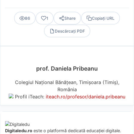
86
1
Share
Copiați URL
Descărcați PDF
PDF
prof. Daniela Pribeanu
Colegiul Național Bănățean, Timișoara (Timiş),
România
Profil iTeach:
iteach.ro/profesor/daniela.pribeanu
Digitaledu.ro
este o platformă dedicată educației digitale.