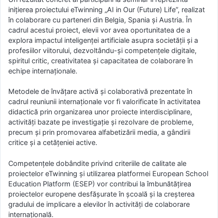
inițierea proiectului eTwinning „AI in Our (Future) Life”, realizat
în colaborare cu parteneri din Belgia, Spania și Austria. În
cadrul acestui proiect, elevii vor avea oportunitatea de a
explora impactul inteligenței artificiale asupra societății și a
profesiilor viitorului, dezvoltându-și competențele digitale,
spiritul critic, creativitatea și capacitatea de colaborare în
echipe internaționale.
Metodele de învățare activă și colaborativă prezentate în
cadrul reuniunii internaționale vor fi valorificate în activitatea
didactică prin organizarea unor proiecte interdisciplinare,
activități bazate pe investigație și rezolvare de probleme,
precum și prin promovarea alfabetizării media, a gândirii
critice și a cetățeniei active.
Competențele dobândite privind criteriile de calitate ale
proiectelor eTwinning și utilizarea platformei European School
Education Platform (ESEP) vor contribui la îmbunătățirea
proiectelor europene desfășurate în școală și la creșterea
gradului de implicare a elevilor în activități de colaborare
internațională.