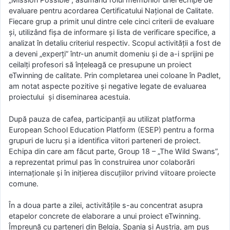
evaluare pentru acordarea Certificatului Național de Calitate.
Fiecare grup a primit unul dintre cele cinci criterii de evaluare
și, utilizând fișa de informare și lista de verificare specifice, a
analizat în detaliu criteriul respectiv. Scopul activității a fost de
a deveni „experți” într-un anumit domeniu și de a-i sprijini pe
ceilalți profesori să înțeleagă ce presupune un proiect
eTwinning de calitate. Prin completarea unei coloane în Padlet,
am notat aspecte pozitive și negative legate de evaluarea
proiectului și diseminarea acestuia.
După pauza de cafea, participanții au utilizat platforma
European School Education Platform (ESEP) pentru a forma
grupuri de lucru și a identifica viitori parteneri de proiect.
Echipa din care am făcut parte, Group 18 – „The Wild Swans”,
a reprezentat primul pas în construirea unor colaborări
internaționale și în inițierea discuțiilor privind viitoare proiecte
comune.
În a doua parte a zilei, activitățile s-au concentrat asupra
etapelor concrete de elaborare a unui proiect eTwinning.
Împreună cu parteneri din Belgia, Spania și Austria, am pus