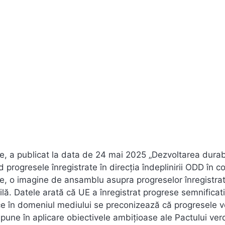
ene, a publicat la data de 24 mai 2025 „Dezvoltarea durab
rogresele înregistrate în direcția îndeplinirii ODD în c
ice, o imagine de ansamblu asupra progreselor înregistrat
bilă. Datele arată că UE a înregistrat progrese semnificati
ce în domeniul mediului se preconizează că progresele vo
une în aplicare obiectivele ambițioase ale Pactului ver