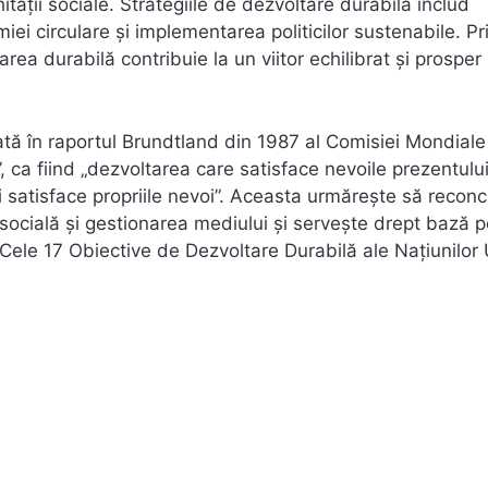
tății sociale. Strategiile de dezvoltare durabilă includ
ei circulare și implementarea politicilor sustenabile. Pr
ea durabilă contribuie la un viitor echilibrat și prosper
ată în raportul Brundtland din 1987 al Comisiei Mondiale
”, ca fiind „dezvoltarea care satisface nevoile prezentului
 satisface propriile nevoi”. Aceasta urmărește să reconc
socială și gestionarea mediului și servește drept bază p
). Cele 17 Obiective de Dezvoltare Durabilă ale Națiunilor