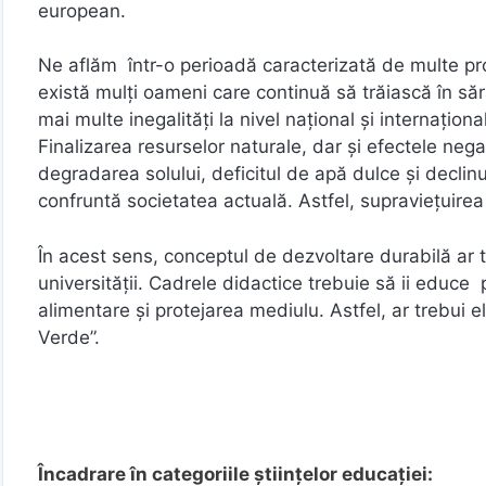
european.
Ne aflăm într-o perioadă caracterizată de multe pro
există mulți oameni care continuă să trăiască în să
mai multe inegalități la nivel național și internațion
Finalizarea resurselor naturale, dar și efectele nega
degradarea solului, deficitul de apă dulce și declinu
confruntă societatea actuală. Astfel, supraviețuirea
În acest sens, conceptul de dezvoltare durabilă ar tr
universității. Cadrele didactice trebuie să ii educe pe
alimentare și protejarea mediulu. Astfel, ar trebui e
Verde”.
Încadrare în categoriile științelor educației: