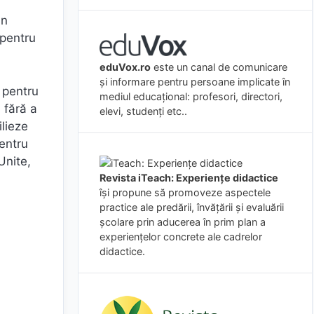
in
 pentru
eduVox.ro
este un canal de comunicare
și informare pentru persoane implicate în
 pentru
mediul educațional: profesori, directori,
 fără a
elevi, studenți etc..
ilieze
entru
 Unite,
Revista iTeach: Experienţe didactice
îşi propune să promoveze aspectele
practice ale predării, învăţării şi evaluării
şcolare prin aducerea în prim plan a
experienţelor concrete ale cadrelor
didactice.