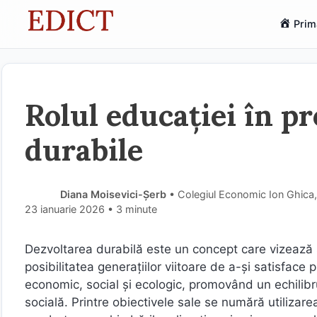
Sari
Prim
la
conținut
Rolul educației în p
durabile
Diana Moisevici-Șerb
• Colegiul Economic Ion Ghica
23 ianuarie 2026
• 3 minute
Dezvoltarea durabilă este un concept care vizează 
posibilitatea generațiilor viitoare de a-și satisface 
economic, social și ecologic, promovând un echilibr
socială. Printre obiectivele sale se numără utilizare