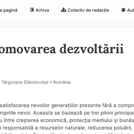
a pagină
Arhiva
Colectiv de redacție
Aut
romovarea dezvoltării
, Târgoviște (Dâmboviţa) • România
satisfacerea nevoilor generațiilor prezente fără a comp
propriile nevoi. Aceasta se bazează pe trei piloni principal
u între creșterea economică, protecția mediului și bună
a responsabilă a resurselor naturale, reducerea poluării,