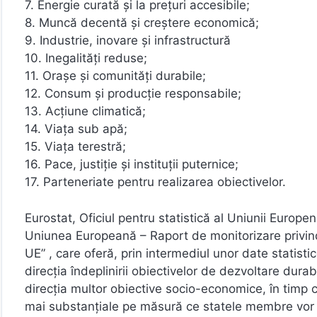
7. Energie curată și la prețuri accesibile;
8. Muncă decentă și creștere economică;
9. Industrie, inovare și infrastructură
10. Inegalități reduse;
11. Orașe și comunități durabile;
12. Consum și producție responsabile;
13. Acțiune climatică;
14. Viața sub apă;
15. Viața terestră;
16. Pace, justiție și instituții puternice;
17. Parteneriate pentru realizarea obiectivelor.
Eurostat, Oficiul pentru statistică al Uniunii Europ
Uniunea Europeană – Raport de monitorizare privind p
UE” , care oferă, prin intermediul unor date statist
direcția îndeplinirii obiectivelor de dezvoltare dura
direcția multor obiective socio-economice, în timp 
mai substanțiale pe măsură ce statele membre vor p