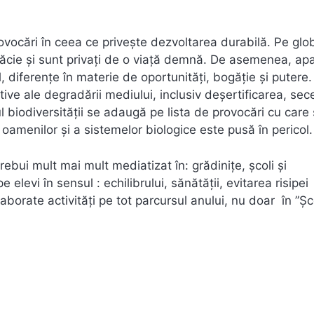
vocări în ceea ce privește dezvoltarea durabilă. Pe glob
răcie și sunt privați de o viață demnă. De asemenea, apa
al, diferențe în materie de oportunități, bogăție și putere.
tive ale degradării mediului, inclusiv deșertificarea, sec
l biodiversității se adaugă pe lista de provocări cu care
 oamenilor și a sistemelor biologice este pusă în pericol.
ebui mult mai mult mediatizat în: grădinițe, școli și
 elevi în sensul : echilibrului, sănătății, evitarea risipei
laborate activități pe tot parcursul anului, nu doar în ”Ș