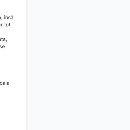
, încă
r tot
eta,
 se
coala