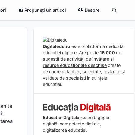
ori
Propuneți un articol
Despre
Digitaledu.ro
este o platformă dedicată
educației digitale. Are peste
15.000
de
sugestii de activități de învățare
și
resurse educaționale deschise
create
de cadre didactice, selectate, revizuite și
validate de specialiști în științele
educației.
romite
i:
Educatia-Digitala.ro
: pedagogie
starea
digitală, competențe digitale,
digitalizarea educației.