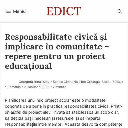
Sari
la
Meniu
conținut
Responsabilitate civică și
implicare în comunitate –
repere pentru un proiect
educațional
Georgeta-Irina Rusu
• Școala Gimnazială Ion Creangă, Bacău (Bacău)
• România
21 ianuarie 2026
• 7 minute
Planificarea unui mic proiect școlar este o modalitate
concretă de a pune în practică responsabilitatea civică. Printr-
un astfel de proiect elevii învață să stabilească un scop clar,
să decidă pașii necesari și resursele, și să împartă
responsabilitățile între membri. Aceasta dezvoltă competențe