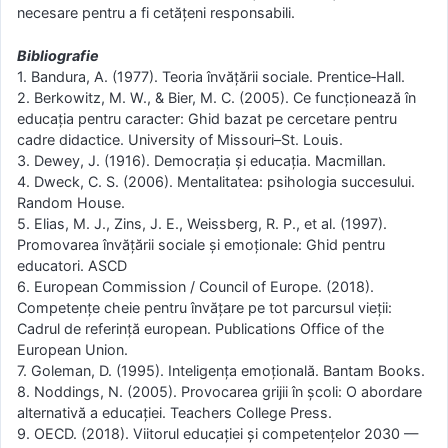
necesare pentru a fi cetățeni responsabili.
Bibliografie
1. Bandura, A. (1977). Teoria învăţării sociale. Prentice‑Hall.
2. Berkowitz, M. W., & Bier, M. C. (2005). Ce funcționează în
educația pentru caracter: Ghid bazat pe cercetare pentru
cadre didactice. University of Missouri–St. Louis.
3. Dewey, J. (1916). Democrația și educația. Macmillan.
4. Dweck, C. S. (2006). Mentalitatea: psihologia succesului.
Random House.
5. Elias, M. J., Zins, J. E., Weissberg, R. P., et al. (1997).
Promovarea învățării sociale și emoționale: Ghid pentru
educatori. ASCD
6. European Commission / Council of Europe. (2018).
Competențe cheie pentru învățare pe tot parcursul vieții:
Cadrul de referință european. Publications Office of the
European Union.
7. Goleman, D. (1995). Inteligența emoțională. Bantam Books.
8. Noddings, N. (2005). Provocarea grijii în școli: O abordare
alternativă a educației. Teachers College Press.
9. OECD. (2018). Viitorul educației și competențelor 2030 —