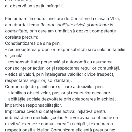
d. observă un spațiu neîngrijit.
Prin urmare, în cadrul unei ore de Consiliere la clasa a VI-a,
am abordat tema
Responsabilitate civică și implicare în
comunitate
, prin care am urmărit să dezvolt competențe
corelate precum:
Conștientizarea de sine prin:
– recunoașterea propriilor responsabilități și rolurilor în familie
și şcoală.
– responsabilitate personală și autonomă cu asumarea
consecințelor acțiunilor și respectarea regulilor comunității.
– etică și valori, prin înțelegerea valorilor civice (respect,
respectarea regulilor, solidaritate).
Competențe de planificare și luare a deciziilor prin:
– stabilirea obiectivelor, pașilor și resurselor necesare.
– abilitățile sociale dezvoltate prin colaborarea în echipă,
împărțirea responsabilităților.
Implicarea civică și cetățenie activă: inițiativă pentru
îmbunătățirea mediului şcolar. Aici voi avea ca obiectiv ca
elevii să exerseze comunicarea în echipă și exprimarea
respectuoasă a ideilor. Comunicare eficientă presupune: