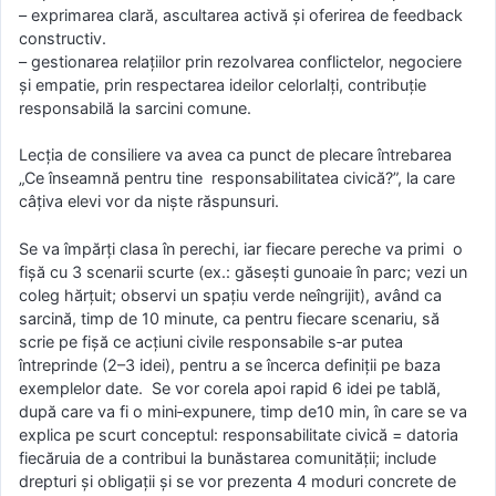
– exprimarea clară, ascultarea activă și oferirea de feedback
constructiv.
– gestionarea relațiilor prin rezolvarea conflictelor, negociere
și empatie, prin respectarea ideilor celorlalți, contribuție
responsabilă la sarcini comune.
Lecția de consiliere va avea ca punct de plecare întrebarea
„Ce înseamnă pentru tine responsabilitatea civică?”, la care
câțiva elevi vor da niște răspunsuri.
Se va împărți clasa în perechi, iar fiecare pereche va primi o
fișă cu 3 scenarii scurte (ex.: găsești gunoaie în parc; vezi un
coleg hărțuit; observi un spațiu verde neîngrijit), având ca
sarcină, timp de 10 minute, ca pentru fiecare scenariu, să
scrie pe fișă ce acțiuni civile responsabile s‑ar putea
întreprinde (2–3 idei), pentru a se încerca definiții pe baza
exemplelor date. Se vor corela apoi rapid 6 idei pe tablă,
după care va fi o mini‑expunere, timp de10 min, în care se va
explica pe scurt conceptul: responsabilitate civică = datoria
fiecăruia de a contribui la bunăstarea comunității; include
drepturi și obligații și se vor prezenta 4 moduri concrete de