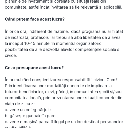
planurile de învățământ și corelate cu situații reale din
comunitate, astfel încât învățarea să fie relevantă și aplicabilă.
Când putem face acest lucru?
În orice oră, indiferent de materie, dacă programa nu ar fi atât
de încărcată, profesorul ar trebui să aibă libertatea de a avea
la început 10-15 minute, în momentul organizatoric
posibilitatea de a le dezvolta elevilor competențele sociale și
civice.
Ce ar presupune acest lucru?
În primul rând conștientizarea responsabilității civice. Cum?
Prin identificarea unor modalități concrete de implicare a
tuturor beneficiarilor, elevi, părinți, în comunitatea școlii și/sau
comunitatea locală, prin prezentarea unor situații concrete din
viața de zi cu zi:
a. vede un coleg hărțuit:
b. găsește gunoaie în parc;
c. vede o mașină parcată ilegal pe un loc destinat persoanelor
cu dizabilități;