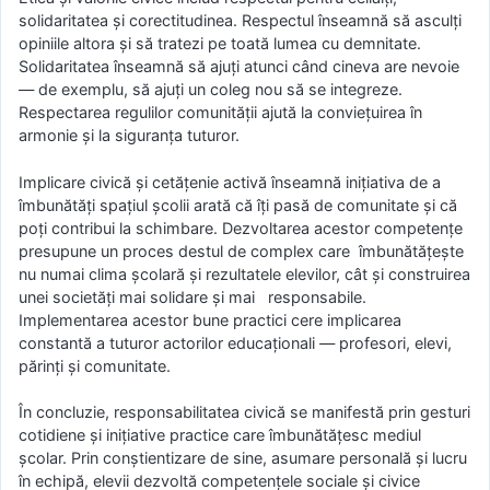
solidaritatea şi corectitudinea. Respectul înseamnă să asculţi
opiniile altora şi să tratezi pe toată lumea cu demnitate.
Solidaritatea înseamnă să ajuţi atunci când cineva are nevoie
— de exemplu, să ajuţi un coleg nou să se integreze.
Respectarea regulilor comunităţii ajută la convieţuirea în
armonie şi la siguranţa tuturor.
Implicare civică şi cetăţenie activă înseamnă iniţiativa de a
îmbunătăţi spaţiul şcolii arată că îţi pasă de comunitate şi că
poţi contribui la schimbare. Dezvoltarea acestor competenţe
presupune un proces destul de complex care îmbunătăţeşte
nu numai clima şcolară şi rezultatele elevilor, cât și construirea
unei societăţi mai solidare şi mai responsabile.
Implementarea acestor bune practici cere implicarea
constantă a tuturor actorilor educaţionali — profesori, elevi,
părinţi şi comunitate.
În concluzie, responsabilitatea civică se manifestă prin gesturi
cotidiene și inițiative practice care îmbunătățesc mediul
școlar. Prin conștientizare de sine, asumare personală și lucru
în echipă, elevii dezvoltă competențele sociale și civice