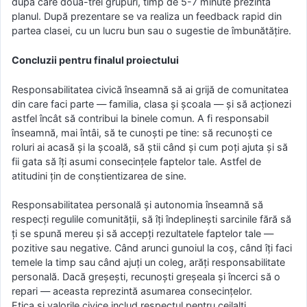
după care două-trei grupuri, timp de 5-7 minute prezintă
planul. După prezentare se va realiza un feedback rapid din
partea clasei, cu un lucru bun sau o sugestie de îmbunătățire.
Concluzii pentru finalul proiectului
Responsabilitatea civică înseamnă să ai grijă de comunitatea
din care faci parte — familia, clasa şi şcoala — şi să acţionezi
astfel încât să contribui la binele comun. A fi responsabil
înseamnă, mai întâi, să te cunoşti pe tine: să recunoşti ce
roluri ai acasă şi la şcoală, să ştii când şi cum poţi ajuta şi să
fii gata să îţi asumi consecinţele faptelor tale. Astfel de
atitudini ţin de conștientizarea de sine.
Responsabilitatea personală şi autonomia înseamnă să
respecţi regulile comunităţii, să îţi îndeplineşti sarcinile fără să
ţi se spună mereu şi să accepţi rezultatele faptelor tale —
pozitive sau negative. Când arunci gunoiul la coş, când îţi faci
temele la timp sau când ajuţi un coleg, arăţi responsabilitate
personală. Dacă greşeşti, recunoşti greşeala şi încerci să o
repari — aceasta reprezintă asumarea consecinţelor.
Etica şi valorile civice includ respectul pentru ceilalţi,