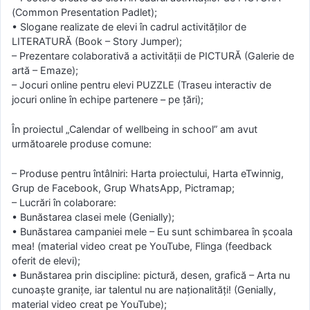
(Common Presentation Padlet);
• Slogane realizate de elevi în cadrul activităților de
LITERATURĂ (Book – Story Jumper);
– Prezentare colaborativă a activității de PICTURĂ (Galerie de
artă – Emaze);
– Jocuri online pentru elevi PUZZLE (Traseu interactiv de
jocuri online în echipe partenere – pe țări);
În proiectul „Calendar of wellbeing in school” am avut
următoarele produse comune:
– Produse pentru întâlniri: Harta proiectului, Harta eTwinnig,
Grup de Facebook, Grup WhatsApp, Pictramap;
– Lucrări în colaborare:
• Bunăstarea clasei mele (Genially);
• Bunăstarea campaniei mele – Eu sunt schimbarea în școala
mea! (material video creat pe YouTube, Flinga (feedback
oferit de elevi);
• Bunăstarea prin discipline: pictură, desen, grafică – Arta nu
cunoaște granițe, iar talentul nu are naționalități! (Genially,
material video creat pe YouTube);