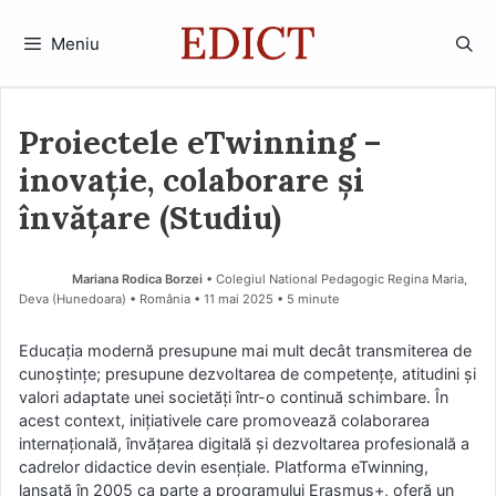
Sari
la
Meniu
conținut
Proiectele eTwinning –
inovație, colaborare și
învățare (Studiu)
Mariana Rodica Borzei
• Colegiul National Pedagogic Regina Maria,
Deva (Hunedoara) • România
11 mai 2025
• 5 minute
Educația modernă presupune mai mult decât transmiterea de
cunoștințe; presupune dezvoltarea de competențe, atitudini și
valori adaptate unei societăți într-o continuă schimbare. În
acest context, inițiativele care promovează colaborarea
internațională, învățarea digitală și dezvoltarea profesională a
cadrelor didactice devin esențiale. Platforma eTwinning,
lansată în 2005 ca parte a programului Erasmus+, oferă un