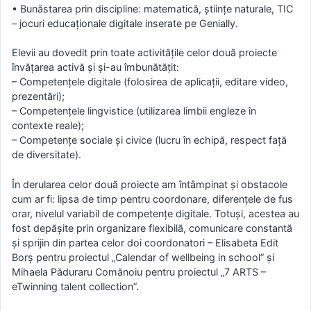
• Bunăstarea prin discipline: matematică, științe naturale, TIC
– jocuri educaționale digitale inserate pe Genially.
Elevii au dovedit prin toate activitățile celor două proiecte
învățarea activă și și-au îmbunătățit:
– Competențele digitale (folosirea de aplicații, editare video,
prezentări);
– Competențele lingvistice (utilizarea limbii engleze în
contexte reale);
– Competențe sociale și civice (lucru în echipă, respect față
de diversitate).
În derularea celor două proiecte am întâmpinat și obstacole
cum ar fi: lipsa de timp pentru coordonare, diferențele de fus
orar, nivelul variabil de competențe digitale. Totuși, acestea au
fost depășite prin organizare flexibilă, comunicare constantă
și sprijin din partea celor doi coordonatori – Elisabeta Edit
Borș pentru proiectul „Calendar of wellbeing in school” și
Mihaela Păduraru Comănoiu pentru proiectul „7 ARTS –
eTwinning talent collection”.