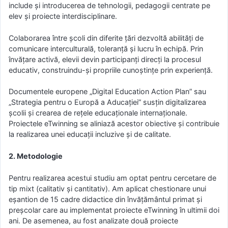
include și introducerea de tehnologii, pedagogii centrate pe
elev și proiecte interdisciplinare.
Colaborarea între școli din diferite țări dezvoltă abilități de
comunicare interculturală, toleranță și lucru în echipă. Prin
învățare activă, elevii devin participanți direcți la procesul
educativ, construindu-și propriile cunoștințe prin experiență.
Documentele europene „Digital Education Action Plan” sau
„Strategia pentru o Europă a Aducației” susțin digitalizarea
școlii și crearea de rețele educaționale internaționale.
Proiectele eTwinning se aliniază acestor obiective și contribuie
la realizarea unei educații incluzive și de calitate.
2. Metodologie
Pentru realizarea acestui studiu am optat pentru cercetare de
tip mixt (calitativ și cantitativ). Am aplicat chestionare unui
eșantion de 15 cadre didactice din învățământul primat și
preșcolar care au implementat proiecte eTwinning în ultimii doi
ani. De asemenea, au fost analizate două proiecte