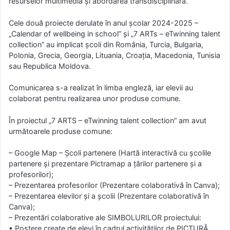
resurselor multimedia și abordarea transdisciplinară.
Cele două proiecte derulate în anul școlar 2024-2025 –
„Calendar of wellbeing in school” și „7 ARTs – eTwinning talent
collection” au implicat școli din România, Turcia, Bulgaria,
Polonia, Grecia, Georgia, Lituania, Croația, Macedonia, Tunisia
sau Republica Moldova.
Comunicarea s-a realizat în limba engleză, iar elevii au
colaborat pentru realizarea unor produse comune.
În proiectul „7 ARTS – eTwinning talent collection” am avut
următoarele produse comune:
– Google Map – Școli partenere (Hartă interactivă cu școlile
partenere și prezentare Pictramap a țărilor partenere și a
profesorilor);
– Prezentarea profesorilor (Prezentare colaborativă în Canva);
– Prezentarea elevilor și a școlii (Prezentare colaborativă în
Canva);
– Prezentări colaborative ale SIMBOLURILOR proiectului:
• Postere create de elevi în cadrul activităților de PICTURĂ