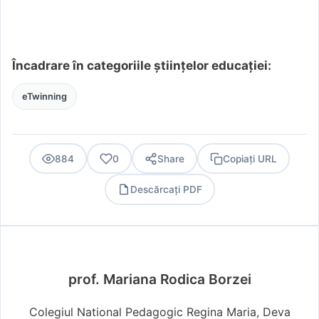
Încadrare în categoriile științelor educației:
eTwinning
884
0
Share
Copiați URL
Descărcați PDF
PDF
prof. Mariana Rodica Borzei
Colegiul National Pedagogic Regina Maria, Deva