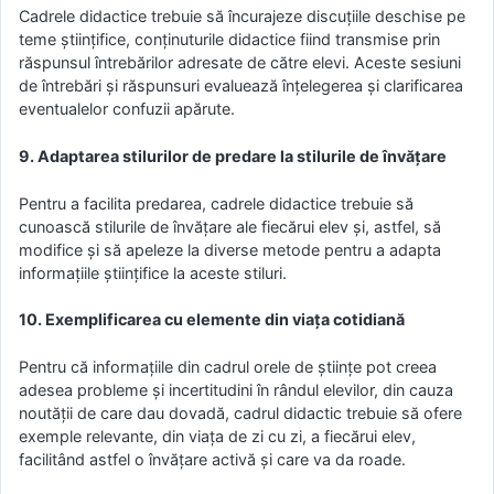
Cadrele didactice trebuie să încurajeze discuțiile deschise pe
teme științifice, conținuturile didactice fiind transmise prin
răspunsul întrebărilor adresate de către elevi. Aceste sesiuni
de întrebări și răspunsuri evaluează înțelegerea și clarificarea
eventualelor confuzii apărute.
9. Adaptarea stilurilor de predare la stilurile de învățare
Pentru a facilita predarea, cadrele didactice trebuie să
cunoască stilurile de învățare ale fiecărui elev și, astfel, să
modifice și să apeleze la diverse metode pentru a adapta
informațiile științifice la aceste stiluri.
10. Exemplificarea cu elemente din viața cotidiană
Pentru că informațiile din cadrul orele de științe pot creea
adesea probleme și incertitudini în rândul elevilor, din cauza
noutății de care dau dovadă, cadrul didactic trebuie să ofere
exemple relevante, din viața de zi cu zi, a fiecărui elev,
facilitând astfel o învățare activă și care va da roade.