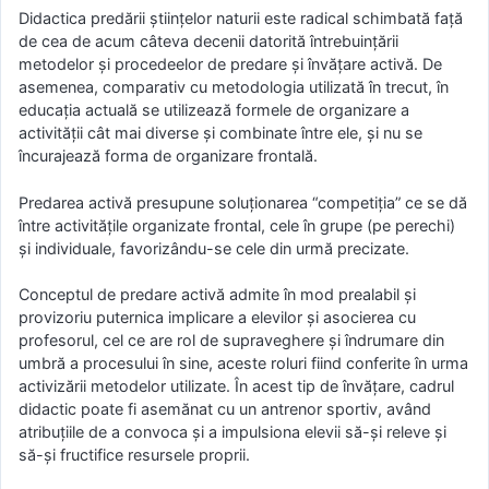
Didactica predării științelor naturii este radical schimbată față
de cea de acum câteva decenii datorită întrebuințării
metodelor și procedeelor de predare și învățare activă. De
asemenea, comparativ cu metodologia utilizată în trecut, în
educația actuală se utilizează formele de organizare a
activității cât mai diverse și combinate între ele, și nu se
încurajează forma de organizare frontală.
Predarea activă presupune soluționarea “competiția” ce se dă
între activitățile organizate frontal, cele în grupe (pe perechi)
și individuale, favorizându-se cele din urmă precizate.
Conceptul de predare activă admite în mod prealabil și
provizoriu puternica implicare a elevilor și asocierea cu
profesorul, cel ce are rol de supraveghere și îndrumare din
umbră a procesului în sine, aceste roluri fiind conferite în urma
activizării metodelor utilizate. În acest tip de învățare, cadrul
didactic poate fi asemănat cu un antrenor sportiv, având
atribuțiile de a convoca și a impulsiona elevii să-și releve și
să-și fructifice resursele proprii.