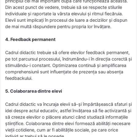
principiul cel mai important după care funcționează aceasta.
Din acest punct de vedere, trebuie să se respecte stilurile
individuale și raportate la vârsta elevului și ritmul fiecăruia.
Elevii sunt implicați în procesul de luare a deciziilor și dispun
de mai multă răspundere pentru propria lor învățare.
4. Feedback permanent
Cadrul didactic trebuie să ofere elevilor feedback permanent,
pe tot parcursul procesului, îndrumându-i în direcția corectă și
stimulându-i constant. Optimizarea continuă și amplificarea
comprehensiunii sunt influențate de prezența sau absența
feedbackului.
5. Colaborarea dintre elevi
Cadrul didactic va încuraja elevii să-și împărtășească sfaturi și
idei despre actul educativ, astfel învățarea să fie activizantă și
să creeze elevilor o plăcere atunci când studiază informațiile
științifice. Colaborarea dintre elevi formează abilități necesare
vieții cotidiene, cum ar fi abilitățile sociale, pe care orice
individ ar trebui să le posede.