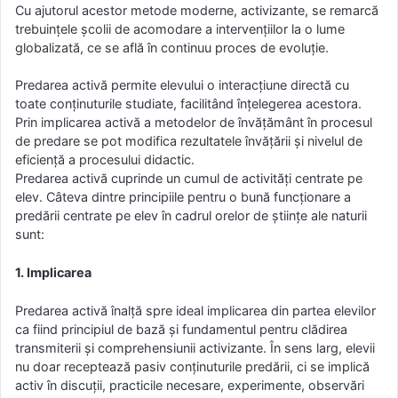
Cu ajutorul acestor metode moderne, activizante, se remarcă
trebuințele școlii de acomodare a intervențiilor la o lume
globalizată, ce se află în continuu proces de evoluție.
Predarea activă permite elevului o interacțiune directă cu
toate conținuturile studiate, facilitând înțelegerea acestora.
Prin implicarea activă a metodelor de învățământ în procesul
de predare se pot modifica rezultatele învățării și nivelul de
eficiență a procesului didactic.
Predarea activă cuprinde un cumul de activități centrate pe
elev. Câteva dintre principiile pentru o bună funcționare a
predării centrate pe elev în cadrul orelor de științe ale naturii
sunt:
1. Implicarea
Predarea activă înalță spre ideal implicarea din partea elevilor
ca fiind principiul de bază și fundamentul pentru clădirea
transmiterii și comprehensiunii activizante. În sens larg, elevii
nu doar receptează pasiv conținuturile predării, ci se implică
activ în discuții, practicile necesare, experimente, observări