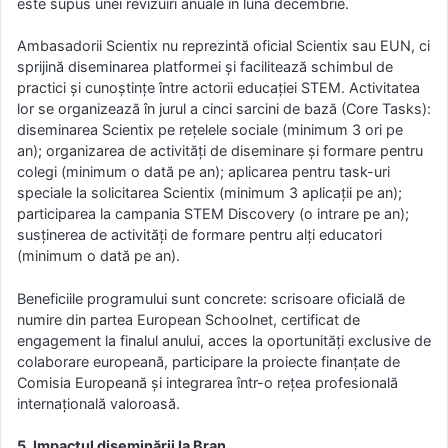
este supus unei revizuiri anuale în luna decembrie.
Ambasadorii Scientix nu reprezintă oficial Scientix sau EUN, ci
sprijină diseminarea platformei și facilitează schimbul de
practici și cunoștințe între actorii educației STEM. Activitatea
lor se organizează în jurul a cinci sarcini de bază (Core Tasks):
diseminarea Scientix pe rețelele sociale (minimum 3 ori pe
an); organizarea de activități de diseminare și formare pentru
colegi (minimum o dată pe an); aplicarea pentru task-uri
speciale la solicitarea Scientix (minimum 3 aplicații pe an);
participarea la campania STEM Discovery (o intrare pe an);
susținerea de activități de formare pentru alți educatori
(minimum o dată pe an).
Beneficiile programului sunt concrete: scrisoare oficială de
numire din partea European Schoolnet, certificat de
engagement la finalul anului, acces la oportunități exclusive de
colaborare europeană, participare la proiecte finanțate de
Comisia Europeană și integrarea într-o rețea profesională
internațională valoroasă.
5. Impactul diseminării la Bran