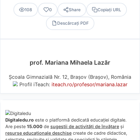
108
0
Share
Copiați URL
Descărcați PDF
PDF
prof. Mariana Mihaela Lazăr
Școala Gimnazială Nr. 12, Brașov (Braşov), România
Profil iTeach:
iteach.ro/profesor/mariana.lazar
Digitaledu.ro
este o platformă dedicată educației digitale.
Are peste
15.000
de
sugestii de activități de învățare
și
resurse educaționale deschise
create de cadre didactice,
selectate, revizuite și validate de specialiști în științele