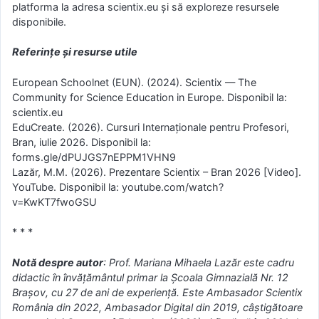
platforma la adresa scientix.eu și să exploreze resursele
disponibile.
Referințe și resurse utile
European Schoolnet (EUN). (2024). Scientix — The
Community for Science Education in Europe. Disponibil la:
scientix.eu
EduCreate. (2026). Cursuri Internaționale pentru Profesori,
Bran, iulie 2026. Disponibil la:
forms.gle/dPUJGS7nEPPM1VHN9
Lazăr, M.M. (2026). Prezentare Scientix – Bran 2026 [Video].
YouTube. Disponibil la: youtube.com/watch?
v=KwKT7fwoGSU
* * *
Notă despre autor
: Prof. Mariana Mihaela Lazăr este cadru
didactic în învățământul primar la Școala Gimnazială Nr. 12
Brașov, cu 27 de ani de experiență. Este Ambasador Scientix
România din 2022, Ambasador Digital din 2019, câștigătoare