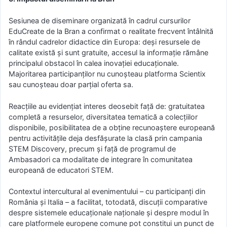
Sesiunea de diseminare organizată în cadrul cursurilor
EduCreate de la Bran a confirmat o realitate frecvent întâlnită
în rândul cadrelor didactice din Europa: deși resursele de
calitate există și sunt gratuite, accesul la informație rămâne
principalul obstacol în calea inovației educaționale.
Majoritarea participanților nu cunoșteau platforma Scientix
sau cunoșteau doar parțial oferta sa.
Reacțiile au evidențiat interes deosebit față de: gratuitatea
completă a resurselor, diversitatea tematică a colecțiilor
disponibile, posibilitatea de a obține recunoaștere europeană
pentru activitățile deja desfășurate la clasă prin campania
STEM Discovery, precum și față de programul de
Ambasadori ca modalitate de integrare în comunitatea
europeană de educatori STEM.
Contextul intercultural al evenimentului – cu participanți din
România și Italia – a facilitat, totodată, discuții comparative
despre sistemele educaționale naționale și despre modul în
care platformele europene comune pot constitui un punct de