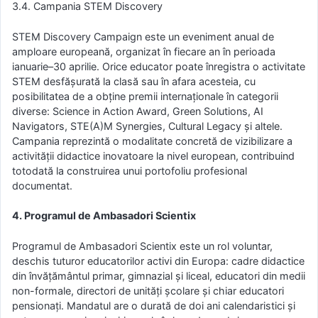
3.4. Campania STEM Discovery
STEM Discovery Campaign este un eveniment anual de
amploare europeană, organizat în fiecare an în perioada
ianuarie–30 aprilie. Orice educator poate înregistra o activitate
STEM desfășurată la clasă sau în afara acesteia, cu
posibilitatea de a obține premii internaționale în categorii
diverse: Science in Action Award, Green Solutions, AI
Navigators, STE(A)M Synergies, Cultural Legacy și altele.
Campania reprezintă o modalitate concretă de vizibilizare a
activității didactice inovatoare la nivel european, contribuind
totodată la construirea unui portofoliu profesional
documentat.
4. Programul de Ambasadori Scientix
Programul de Ambasadori Scientix este un rol voluntar,
deschis tuturor educatorilor activi din Europa: cadre didactice
din învățământul primar, gimnazial și liceal, educatori din medii
non-formale, directori de unități școlare și chiar educatori
pensionați. Mandatul are o durată de doi ani calendaristici și