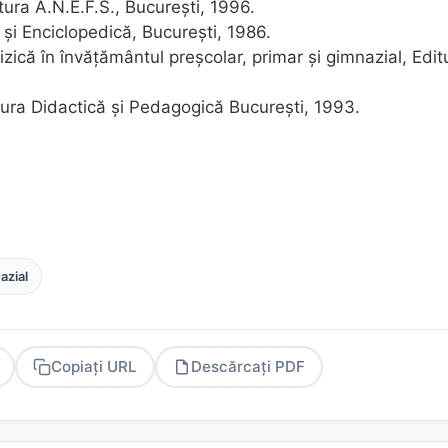
itura A.N.E.F.S., Bucureşti, 1996.
ă şi Enciclopedică, Bucureşti, 1986.
fizică în învăţământul preşcolar, primar şi gimnazial, Edit
itura Didactică şi Pedagogică Bucureşti, 1993.
azial
Copiați URL
Descărcați PDF
PDF