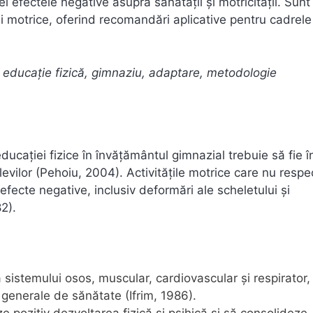
el efectele negative asupra sănătății și motricității. Sunt
i motrice, oferind recomandări aplicative pentru cadrele
 educație fizică, gimnaziu, adaptare, metodologie
 educației fizice în învățământul gimnazial trebuie să fie î
evilor (Pehoiu, 2004). Activitățile motrice care nu respe
efecte negative, inclusiv deformări ale scheletului și
2).
a sistemului osos, muscular, cardiovascular și respirator,
i generale de sănătate (Ifrim, 1986).
eze pozitiv dezvoltarea fizică și psihică și să consolideze