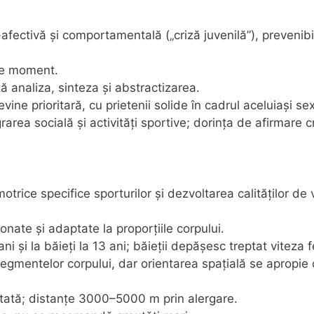
afectivă și comportamentală („criză juvenilă”), prevenibi
 de moment.
 analiza, sinteza și abstractizarea.
vine prioritară, cu prietenii solide în cadrul aceluiași sex
rarea socială și activități sportive; dorința de afirmare c
otrice specifice sporturilor și dezvoltarea calităților de 
nate și adaptate la proporțiile corpului.
ani și la băieți la 13 ani; băieții depășesc treptat viteza f
egmentelor corpului, dar orientarea spațială se apropie
tată; distanțe 3000–5000 m prin alergare.