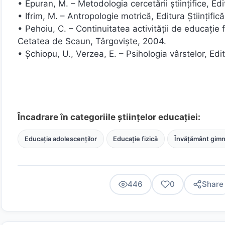
• Epuran, M. – Metodologia cercetării ştiinţifice, Ed
• Ifrim, M. – Antropologie motrică, Editura Ştiinţific
• Pehoiu, C. – Continuitatea activităţii de educaţie 
Cetatea de Scaun, Târgovişte, 2004.
• Şchiopu, U., Verzea, E. – Psihologia vârstelor, Ed
Încadrare în categoriile științelor educației:
Educația adolescenților
Educație fizică
Învățământ gimn
446
0
Share