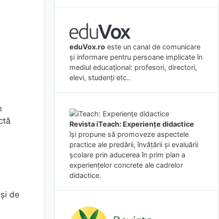
eduVox.ro
este un canal de comunicare
și informare pentru persoane implicate în
mediul educațional: profesori, directori,
elevi, studenți etc..
n
ctă
Revista iTeach: Experienţe didactice
îşi propune să promoveze aspectele
practice ale predării, învăţării şi evaluării
şcolare prin aducerea în prim plan a
experienţelor concrete ale cadrelor
didactice.
 și de