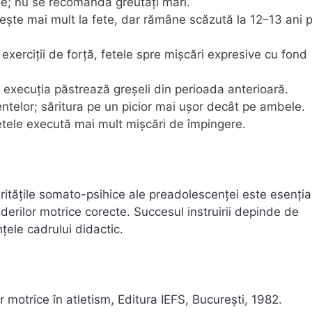
ie; nu se recomandă greutăți mari.
ește mai mult la fete, dar rămâne scăzută la 12–13 ani 
 exerciții de forță, fetele spre mișcări expresive cu fond
execuția păstrează greșeli din perioada anterioară.
entelor; săritura pe un picior mai ușor decât pe ambele.
etele execută mai mult mișcări de împingere.
laritățile somato-psihice ale preadolescenței este esenția
nderilor motrice corecte. Succesul instruirii depinde de
nțele cadrului didactic.
lor motrice în atletism, Editura IEFS, Bucureşti, 1982.