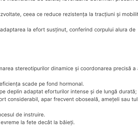
ezvoltate, ceea ce reduce rezistența la tracțiuni și mobili
daptarea la efort susținut, conferind corpului alura de
marea stereotipurilor dinamice și coordonarea precisă a 
 eficiența scade pe fond hormonal.
pe deplin adaptat eforturilor intense și de lungă durată;
ort considerabil, apar frecvent oboseală, amețeli sau tul
cesul de instruire.
evreme la fete decât la băieți.