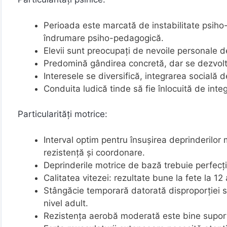
Perioada este marcată de instabilitate psiho-
îndrumare psiho-pedagogică.
Elevii sunt preocupați de nevoile personale
Predomină gândirea concretă, dar se dezvoltă
Interesele se diversifică, integrarea socială de
Conduita ludică tinde să fie înlocuită de integ
Particularități motrice:
Interval optim pentru însușirea deprinderilor m
rezistență și coordonare.
Deprinderile motrice de bază trebuie perfecțio
Calitatea vitezei: rezultate bune la fete la 12 
Stângăcie temporară datorată disproporției s
nivel adult.
Rezistența aerobă moderată este bine supor