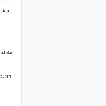
tatea
actelor
burări