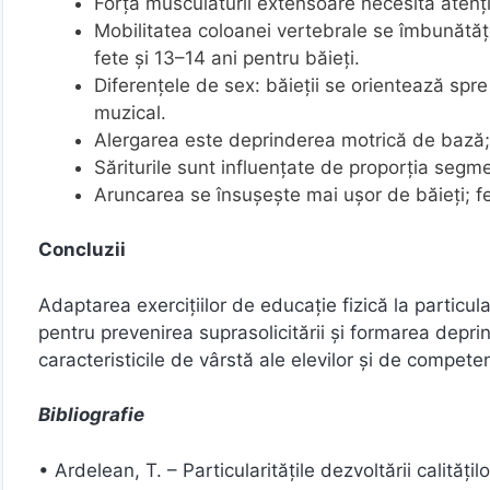
Forța musculaturii extensoare necesită atenț
Mobilitatea coloanei vertebrale se îmbunătăț
fete și 13–14 ani pentru băieți.
Diferențele de sex: băieții se orientează spre
muzical.
Alergarea este deprinderea motrică de bază; 
Săriturile sunt influențate de proporția segm
Aruncarea se însușește mai ușor de băieți; f
Concluzii
Adaptarea exercițiilor de educație fizică la particu
pentru prevenirea suprasolicitării și formarea depri
caracteristicile de vârstă ale elevilor și de compete
Bibliografie
• Ardelean, T. – Particularităţile dezvoltării calităţi