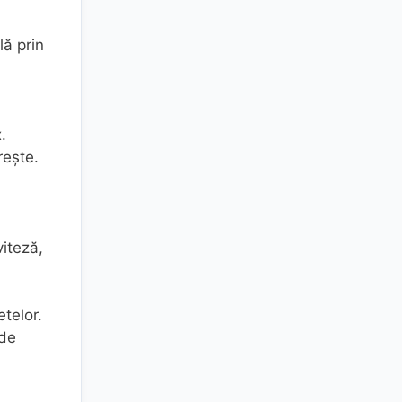
lă prin
.
rește.
viteză,
etelor.
 de