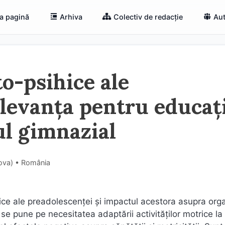
a pagină
Arhiva
Colectiv de redacție
Aut
to-psihice ale
elevanța pentru educaț
ul gimnazial
ova) • România
hice ale preadolescenței și impactul acestora asupra orga
se pune pe necesitatea adaptării activităților motrice la 