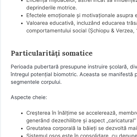
deprinderile motrice.
Efectele emoționale și motivaționale asupra el
Valoarea educativă, incluzând educarea trăsăt
comportamentului social (Şchiopu & Verzea, 
Particularități somatice
Perioada pubertară presupune instruire școlară, dive
întregul potențial biomotric. Aceasta se manifestă p
segmentele corpului.
Aspecte cheie:
Creșterea în înălțime se accelerează, membrel
generând dezechilibre și aspect „caricatural” a
Greutatea corporală la băieți se dezvoltă mai
Sistemul osos este în consolidare, cu depune