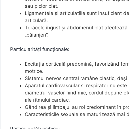
sau picior plat.
Ligamentele și articulațiile sunt insuficient d
articulară.
Toracele îngust și abdomenul plat afectează a
„păianjen”.
Particularități funcționale:
Excitația corticală predomină, favorizând for
motrice.
Sistemul nervos central rămâne plastic, deși
Aparatul cardiovascular și respirator nu este 
diametrul vaselor fiind mic, cordul depune ef
ale ritmului cardiac.
Gândirea și limbajul au rol predominant în pro
Caracteristicile sexuale se maturizează mai d
Particularități psihice: