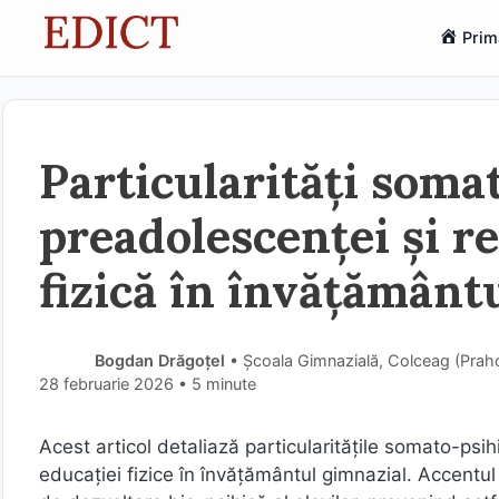
Sari
Prim
la
conținut
Particularități soma
preadolescenței și r
fizică în învățământ
Bogdan Drăgoțel
• Școala Gimnazială, Colceag (Prah
28 februarie 2026
• 5 minute
Acest articol detaliază particularitățile somato-psi
educației fizice în învățământul gimnazial. Accentul 