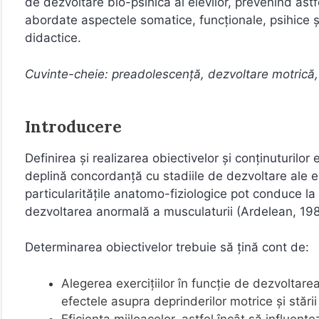
de dezvoltare bio-psihică al elevilor, prevenind astf
abordate aspectele somatice, funcționale, psihice ș
didactice.
Cuvinte-cheie: preadolescență, dezvoltare motrică,
Introducere
Definirea și realizarea obiectivelor și conținuturilor
deplină concordanță cu stadiile de dezvoltare ale el
particularitățile anatomo-fiziologice pot conduce la 
dezvoltarea anormală a musculaturii (Ardelean, 198
Determinarea obiectivelor trebuie să țină cont de:
Alegerea exercițiilor în funcție de dezvoltare
efectele asupra deprinderilor motrice și stări
Eficiența mijloacelor, astfel încât să influenț