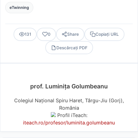
eTwinning
131
0
Share
Copiați URL
Descărcați PDF
PDF
prof. Luminița Golumbeanu
Colegiul Național Spiru Haret, Târgu-Jiu (Gorj),
România
Profil iTeach:
iteach.ro/profesor/luminita.golumbeanu