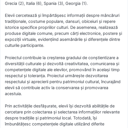
Grecia (2), Italia (6), Spania (3), Georgia (1).
Elevii cercetează și împărtășesc informații despre mâncăruri
tradiționale, costume populare, dansuri, obiceiuri și repere
istorice specifice propriilor culturi. De asemenea, realizează
produse digitale comune, precum cărți electronice, postere și
expoziții virtuale, evidențiind asemănările și diferențele dintre
culturile participante.
Proiectul contribuie la creșterea gradului de conștientizare a
diversității culturale și dezvoltă creativitatea, comunicarea și
competențele digitale ale elevilor, promovând în același timp
respectul și toleranța. Proiectul urmărește dezvoltarea
respectului și aprecierii pentru patrimoniul cultural, încurajând
elevii să contribuie activ la conservarea și promovarea
acestuia.
Prin activitățile desfășurate, elevii își dezvoltă abilitățile de
cercetare prin colectarea și selectarea informațiilor relevante
despre tradițiile și patrimoniul local. Totodată, își
îmbunătățesc competențele digitale utilizând diferite