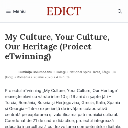
Sari
la
Meniu
conținut
My Culture, Your Culture,
Our Heritage (Proiect
eTwinning)
Luminița Golumbeanu
• Colegiul Național Spiru Haret, Târgu-Jiu
(Gorj) • România
20 mai 2026
• 4 minute
Proiectul eTwinning „My Culture, Your Culture, Our Heritage”
reunește elevi cu vârste între 10 și 16 ani din șapte țări –
Turcia, România, Bosnia și Herțegovina, Grecia, Italia, Spania
și Georgia – într-o experiență de învățare colaborativă
centrată pe explorarea și valorificarea patrimoniului cultural.
Coordonat de 21 de cadre didactice, proiectul integrează
educația interculturală cu dezvoltarea competențelor digitale,