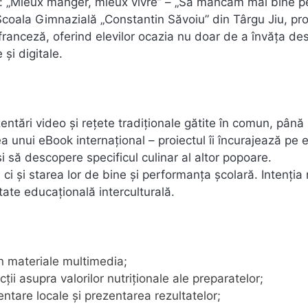
lă: „Mieux manger, mieux vivre” – „Să mâncăm mai bine p
a Școala Gimnazială „Constantin Săvoiu” din Târgu Jiu, pro
 franceză, oferind elevilor ocazia nu doar de a învăța de
 și digitale.
ezentări video și rețete tradiționale gătite în comun, până 
a unui eBook internațional – proiectul îi încurajează pe e
e și să descopere specificul culinar al altor popoare.
ci și starea lor de bine și performanța școlară. Intenția
ate educațională interculturală.
rin materiale multimedia;
cții asupra valorilor nutriționale ale preparatelor;
entare locale și prezentarea rezultatelor;