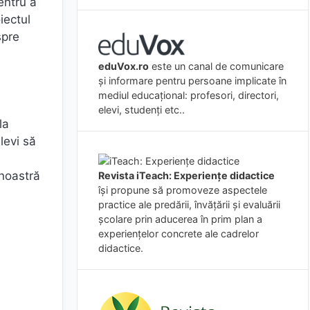
entru a
iectul
spre
eduVox.ro
este un canal de comunicare
și informare pentru persoane implicate în
mediul educațional: profesori, directori,
elevi, studenți etc..
la
levi să
 noastră
Revista iTeach: Experienţe didactice
îşi propune să promoveze aspectele
practice ale predării, învăţării şi evaluării
şcolare prin aducerea în prim plan a
experienţelor concrete ale cadrelor
didactice.