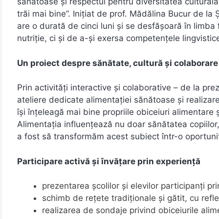
sănătoase și respectul pentru diversitatea cultura
trăi mai bine”. Inițiat de prof. Mădălina Bucur de l
are o durată de cinci luni și se desfășoară în limba
nutriție, ci și de a-și exersa competențele lingvistice
Un proiect despre sănătate, cultură și colaborare
Prin activități interactive și colaborative – de la pr
ateliere dedicate alimentației sănătoase și realizare
își înțeleagă mai bine propriile obiceiuri alimentar
Alimentația influențează nu doar sănătatea copiilor, 
a fost să transformăm acest subiect într-o oportunit
Participare activă și învățare prin experiență
prezentarea școlilor și elevilor participanți p
schimb de rețete tradiționale și gătit, cu refle
realizarea de sondaje privind obiceiurile alim