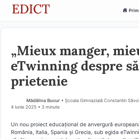
Sari
Prim
la
conținut
„Mieux manger, mieu
eTwinning despre săn
prietenie
Mădălina Bucur
• Școala Gimnazială Constantin Săvoi
4 iunie 2025
• 3 minute
Un nou proiect educațional de anvergură europeană 
România, Italia, Spania și Grecia, sub egida eTwinni