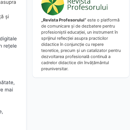
l asupra
ță și
„Revista Profesorului”
este o platformă
de comunicare și de dezbatere pentru
profesioniștii educației, un instrument în
digitale
sprijinul reflecției asupra practicilor
didactice în conjuncție cu repere
n rețele
teoretice, precum și un catalizator pentru
dezvoltarea profesională continuă a
cadrelor didactice din învățământul
preuniversitar.
nătate,
re mai
e,