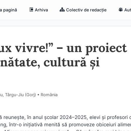
a pagină
Arhiva
Colectiv de redacție
Aut
x vivre!” – un proiect
ătate, cultură și
u, Târgu-Jiu (Gorj) • România
reunește, în anul școlar 2024–2025, elevi și profesori 
ng, într-o inițiativă menită să promoveze obiceiuri alime