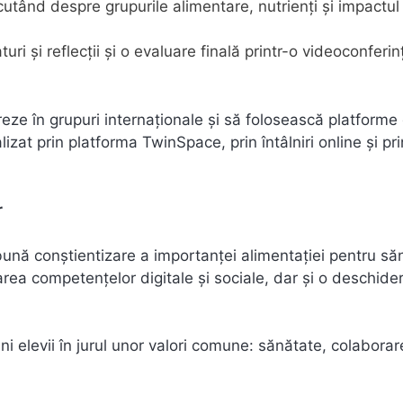
cutând despre grupurile alimentare, nutrienți și impactu
ri și reflecții și o evaluare finală printr-o videoconferin
oreze în grupuri internaționale și să folosească platforme 
zat prin platforma TwinSpace, prin întâlniri online și pri
r
bună conștientizare a importanței alimentației pentru să
area competențelor digitale și sociale, dar și o deschide
 elevii în jurul unor valori comune: sănătate, colaborar