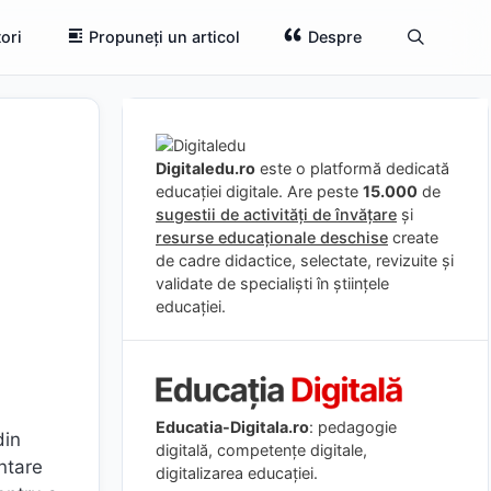
ori
Propuneți un articol
Despre
Digitaledu.ro
este o platformă dedicată
educației digitale. Are peste
15.000
de
sugestii de activități de învățare
și
resurse educaționale deschise
create
de cadre didactice, selectate, revizuite și
validate de specialiști în științele
educației.
Educatia-Digitala.ro
: pedagogie
din
digitală, competențe digitale,
ntare
digitalizarea educației.