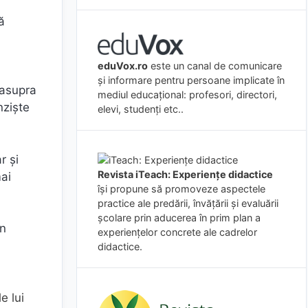
ă
eduVox.ro
este un canal de comunicare
și informare pentru persoane implicate în
 asupra
mediul educațional: profesori, directori,
nziște
elevi, studenți etc..
r și
Revista iTeach: Experienţe didactice
mai
îşi propune să promoveze aspectele
practice ale predării, învăţării şi evaluării
şcolare prin aducerea în prim plan a
în
experienţelor concrete ale cadrelor
didactice.
e lui