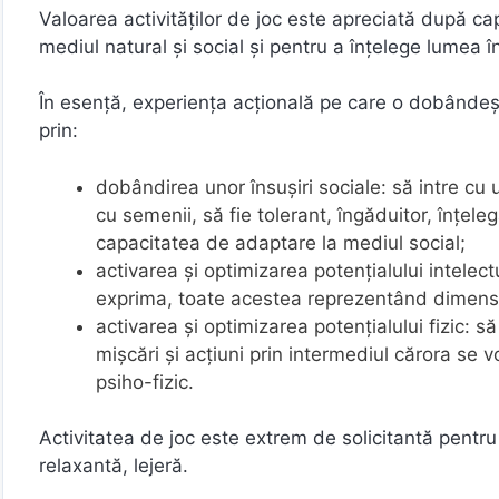
Valoarea activităţilor de joc este apreciată după ca
mediul natural şi social şi pentru a înţelege lumea î
În esenţă, experienţa acţională pe care o dobândeşt
prin:
dobândirea unor însuşiri sociale: să intre cu uşu
cu semenii, să fie tolerant, îngăduitor, înţel
capacitatea de adaptare la mediul social;
activarea şi optimizarea potenţialului intelect
exprima, toate acestea reprezentând dimensiun
activarea şi optimizarea potenţialului fizic: 
mişcări şi acţiuni prin intermediul cărora se vo
psiho-fizic.
Activitatea de joc este extrem de solicitantă pentru
relaxantă, lejeră.