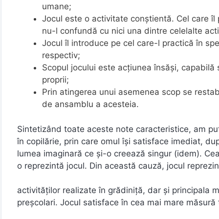
umane;
Jocul este o activitate conştientă. Cel care îl 
nu-l confundă cu nici una dintre celelalte act
Jocul îl introduce pe cel care-l practică în sp
respectiv;
Scopul jocului este acţiunea însăşi, capabilă s
proprii;
Prin atingerea unui asemenea scop se restabile
de ansamblu a acesteia.
Sintetizând toate aceste note caracteristice, am pu
în copilărie, prin care omul îşi satisface imediat, dup
lumea imaginară ce şi-o creează singur (idem). Cea
o reprezintă jocul. Din această cauză, jocul reprezin
activităţilor realizate în grădiniţă, dar şi principala 
preşcolari. Jocul satisface în cea mai mare măsură 