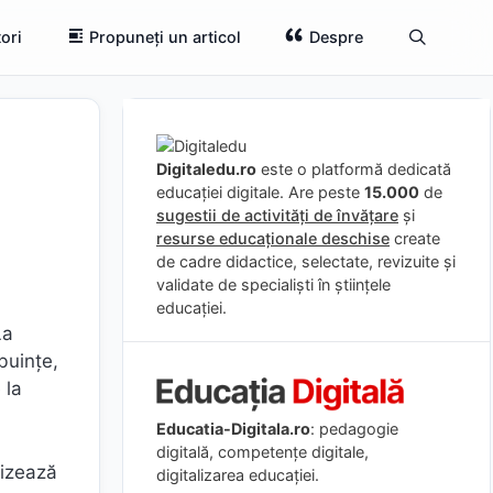
ori
Propuneți un articol
Despre
Digitaledu.ro
este o platformă dedicată
educației digitale. Are peste
15.000
de
sugestii de activități de învățare
și
resurse educaționale deschise
create
de cadre didactice, selectate, revizuite și
validate de specialiști în științele
educației.
La
buinţe,
 la
Educatia-Digitala.ro
: pedagogie
digitală, competențe digitale,
rizează
digitalizarea educației.