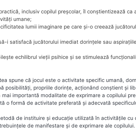
practică, inclusiv copilul preşcolar, îl conştientizează ca 
ivităţi umane;
ecificitatea lumii imaginare pe care şi-o creează jucătoru
ă-i satisfacă jucătorului imediat dorinţele sau aspiraţiil
şte echilibrul vieţii psihice şi se stimulează funcţional
tea spune că jocul este o activitate specific umană, do
ă posibilităţi, propriile dorinţe, acţionând conştient şi lib
 mai importantă modalitate de exprimare a copilului pre
tă o formă de activitate preferată şi adecvată specificul
metodă de instituire şi educaţie utilizată în activităţile cu 
trebuinţele de manifestare şi de exprimare ale copilului.