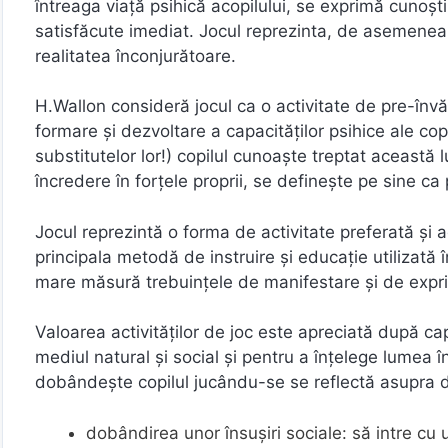
întreaga viaţă psihică acopilului, se exprimă cunoștin
satisfăcute imediat. Jocul reprezinta, de asemenea,
realitatea înconjurătoare.
H.Wallon consideră jocul ca o activitate de pre-învă
formare și dezvoltare a capacităţilor psihice ale copi
substitutelor lor!) copilul cunoaște treptat această
încredere în forţele proprii, se definește pe sine ca 
Jocul reprezintă o forma de activitate preferată și ad
principala metodă de instruire și educaţie utilizată în
mare măsură trebuinţele de manifestare și de exprim
Valoarea activităţilor de joc este apreciată după ca
mediul natural și social și pentru a înţelege lumea 
dobândește copilul jucându-se se reflectă asupra dez
dobândirea unor însușiri sociale: să intre cu ușu