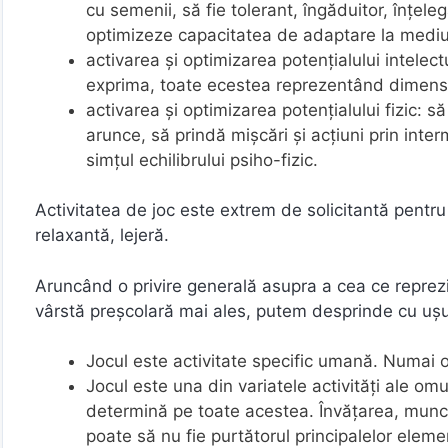
cu semenii, să fie tolerant, îngăduitor, înţel
optimizeze capacitatea de adaptare la mediul
activarea și optimizarea potenţialului intelect
exprima, toate ecestea reprezentând dimensiun
activarea și optimizarea potenţialului fizic: 
arunce, să prindă mișcări și acţiuni prin inter
simţul echilibrului psiho-fizic.
Activitatea de joc este extrem de solicitantă pentru
relaxantă, lejeră.
Aruncând o privire generală asupra a cea ce reprezint
vârstă preşcolară mai ales, putem desprinde cu uşuri
Jocul este activitate specific umană. Numai oa
Jocul este una din variatele activităţi ale omul
determină pe toate acestea. Învăţarea, munca
poate să nu fie purtătorul principalelor eleme