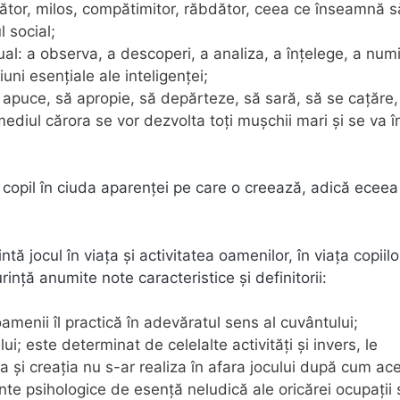
egător, milos, compătimitor, răbdător, ceea ce înseamnă s
 social;
ual: a observa, a descoperi, a analiza, a înţelege, a numi
i esenţiale ale inteligenţei;
să apuce, să apropie, să depărteze, să sară, să se caţăre,
mediul cărora se vor dezvolta toţi mușchii mari și se va în
 copil în ciuda aparenţei pe care o creează, adică eceea 
ă jocul în viaţa şi activitatea oamenilor, în viaţa copiil
nţă anumite note caracteristice şi definitorii:
menii îl practică în adevăratul sens al cuvântului;
ui; este determinat de celelalte activităţi şi invers, le
 şi creaţia nu s-ar realiza în afara jocului după cum ac
nte psihologice de esenţă neludică ale oricărei ocupaţii 