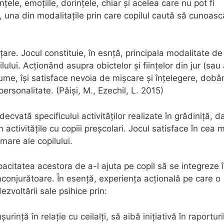
ţele, emoţiile, dorinţele, chiar și acelea care nu pot fi
 una din modalitaţile prin care copilul caută să cunoasc
ţare. Jocul constituie, în esnţă, principala modalitate de
lului. Acţionând asupra obictelor și fiinţelor din jur (sau
 lume, își satisface nevoia de mișcare și înţelegere, dobâ
personalitate. (Păiși, M., Ezechil, L. 2015)
ecvată specificului activităţilor realizate în grădiniţă, da
 activităţile cu copiii preșcolari. Jocul satisface în cea 
are ale copilului.
pacitatea acestora de a-l ajuta pe copil să se integreze 
înconjurătoare. Ȋn esenţă, experienţa acţională pe care o
voltării sale psihice prin:
rinţă în relaţie cu ceilalţi, să aibă iniţiativă în raporturil