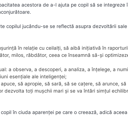
pacitatea acestora de a-l ajuta pe copil să se integreze 
nconjurătoare.
e copilul jucându-se se reflectă asupra dezvoltării sale
rinţă în relaţie cu ceilalţi, să aibă iniţiativă în raporturil
egător, milos, răbdător, ceea ce înseamnă să-şi optimizez
ual: a observa, a descoperi, a analiza, a înţelege, a numi
i esenţiale ale inteligenţei;
să apuce, să apropie, să sară, să se caţere, să arunce, să
r dezvolta toţi muşchii mari şi se va întări simţul echilibr
 copil în ciuda aparenţei pe care o creează, adică aceea 