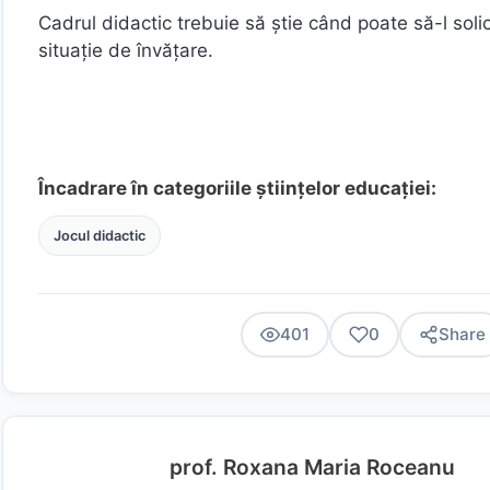
Cadrul didactic trebuie să ştie când poate să-l solicit
situaţie de învăţare.
Încadrare în categoriile științelor educației:
Jocul didactic
401
0
Share
prof. Roxana Maria Roceanu