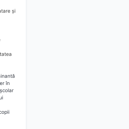
atare şi
l
e
itatea
minantă
er în
şcolar
ui
copii