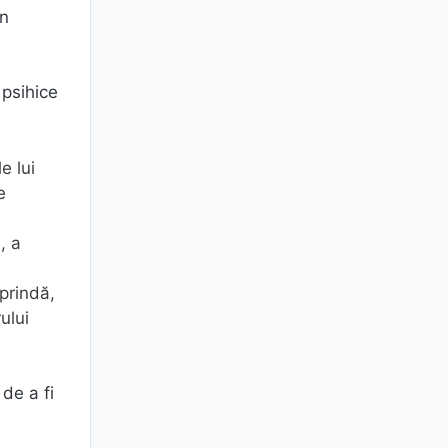
în
 psihice
e lui
e
, a
 prindă,
ului
de a fi