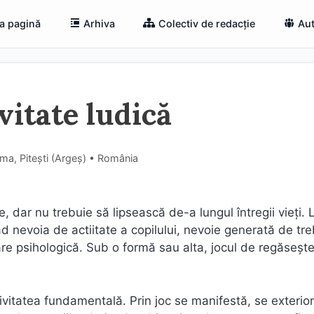
a pagină
Arhiva
Colectiv de redacție
Aut
vitate ludică
ima, Pitești (Argeş) • România
, dar nu trebuie să lipsească de-a lungul întregii vieţi. 
rad nevoia de actiitate a copilului, nevoie generată de tre
are psihologică. Sub o formă sau alta, jocul de regăsește
tivitatea fundamentală. Prin joc se manifestă, se exterio