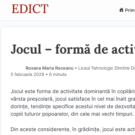
Sari
Prim
la
conținut
Jocul – formă de acti
Roxana Maria Roceanu
• Liceul Tehnologic Dimitrie D
5 februarie 2026
• 6 minute
Jocul este forma de activitate dominantă în copilărie
vârsta preșcolară, jocul satisface în cel mai înalt g
dorinţe, tendinţe specifice acestui nivel de dezvolt
copiii tuturor popoarelor, din cele mai vechi timpuri.
Din aceste considerente, în grădiniţe, jocul este ac