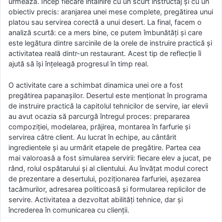
urmează. Încep fiecare întâlnire cu un scurt instructaj și cu un
obiectiv precis: aranjarea unei mese complete, pregătirea unui
platou sau servirea corectă a unui desert. La final, facem o
analiză scurtă: ce a mers bine, ce putem îmbunătăți și care
este legătura dintre sarcinile de la orele de instruire practică și
activitatea reală dintr-un restaurant. Acest tip de reflecție îi
ajută să își înțeleagă progresul în timp real.
O activitate care a schimbat dinamica unei ore a fost
pregătirea papanașilor. Desertul este menționat în programa
de instruire practică la capitolul tehnicilor de servire, iar elevii
au avut ocazia să parcurgă întregul proces: prepararea
compoziției, modelarea, prăjirea, montarea în farfurie și
servirea către client. Au lucrat în echipe, au cântărit
ingredientele și au urmărit etapele de pregătire. Partea cea
mai valoroasă a fost simularea servirii: fiecare elev a jucat, pe
rând, rolul ospătarului și al clientului. Au învățat modul corect
de prezentare a desertului, poziționarea farfuriei, așezarea
tacâmurilor, adresarea politicoasă și formularea replicilor de
servire. Activitatea a dezvoltat abilități tehnice, dar și
încrederea în comunicarea cu clienții.