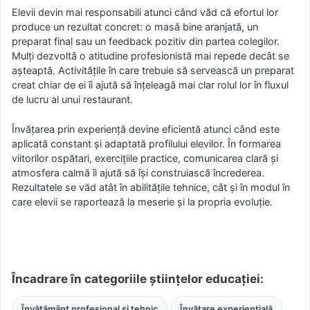
Elevii devin mai responsabili atunci când văd că efortul lor
produce un rezultat concret: o masă bine aranjată, un
preparat final sau un feedback pozitiv din partea colegilor.
Mulți dezvoltă o atitudine profesionistă mai repede decât se
așteaptă. Activitățile în care trebuie să servească un preparat
creat chiar de ei îi ajută să înțeleagă mai clar rolul lor în fluxul
de lucru al unui restaurant.
Învățarea prin experiență devine eficientă atunci când este
aplicată constant și adaptată profilului elevilor. În formarea
viitorilor ospătari, exercițiile practice, comunicarea clară și
atmosfera calmă îi ajută să își construiască încrederea.
Rezultatele se văd atât în abilitățile tehnice, cât și în modul în
care elevii se raportează la meserie și la propria evoluție.
Încadrare în categoriile științelor educației:
Învățământ profesional și tehnic
Învățare experiențială