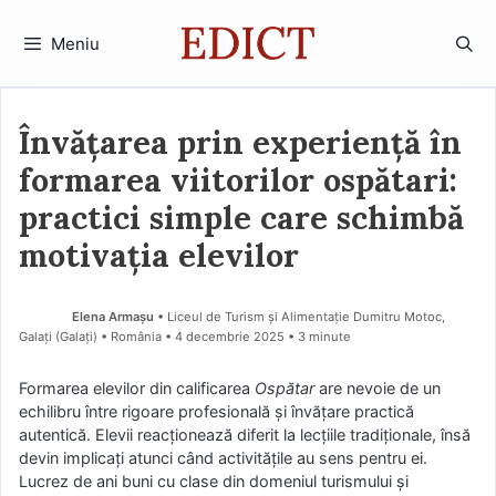
Sari
la
Meniu
conținut
Învățarea prin experiență în
formarea viitorilor ospătari:
practici simple care schimbă
motivația elevilor
Elena Armașu
• Liceul de Turism și Alimentație Dumitru Motoc,
Galați (Galaţi) • România
4 decembrie 2025
• 3 minute
Formarea elevilor din calificarea
Ospătar
are nevoie de un
echilibru între rigoare profesională și învățare practică
autentică. Elevii reacționează diferit la lecțiile tradiționale, însă
devin implicați atunci când activitățile au sens pentru ei.
Lucrez de ani buni cu clase din domeniul turismului și