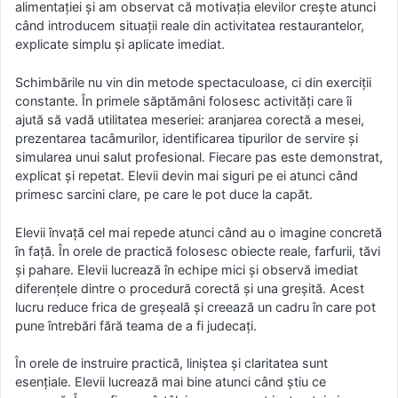
alimentației și am observat că motivația elevilor crește atunci
când introducem situații reale din activitatea restaurantelor,
explicate simplu și aplicate imediat.
Schimbările nu vin din metode spectaculoase, ci din exerciții
constante. În primele săptămâni folosesc activități care îi
ajută să vadă utilitatea meseriei: aranjarea corectă a mesei,
prezentarea tacâmurilor, identificarea tipurilor de servire și
simularea unui salut profesional. Fiecare pas este demonstrat,
explicat și repetat. Elevii devin mai siguri pe ei atunci când
primesc sarcini clare, pe care le pot duce la capăt.
Elevii învață cel mai repede atunci când au o imagine concretă
în față. În orele de practică folosesc obiecte reale, farfurii, tăvi
și pahare. Elevii lucrează în echipe mici și observă imediat
diferențele dintre o procedură corectă și una greșită. Acest
lucru reduce frica de greșeală și creează un cadru în care pot
pune întrebări fără teama de a fi judecați.
În orele de instruire practică, liniștea și claritatea sunt
esențiale. Elevii lucrează mai bine atunci când știu ce