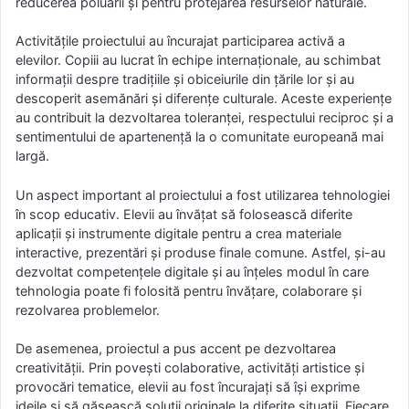
reducerea poluării și pentru protejarea resurselor naturale.
Activitățile proiectului au încurajat participarea activă a
elevilor. Copiii au lucrat în echipe internaționale, au schimbat
informații despre tradițiile și obiceiurile din țările lor și au
descoperit asemănări și diferențe culturale. Aceste experiențe
au contribuit la dezvoltarea toleranței, respectului reciproc și a
sentimentului de apartenență la o comunitate europeană mai
largă.
Un aspect important al proiectului a fost utilizarea tehnologiei
în scop educativ. Elevii au învățat să folosească diferite
aplicații și instrumente digitale pentru a crea materiale
interactive, prezentări și produse finale comune. Astfel, și-au
dezvoltat competențele digitale și au înțeles modul în care
tehnologia poate fi folosită pentru învățare, colaborare și
rezolvarea problemelor.
De asemenea, proiectul a pus accent pe dezvoltarea
creativității. Prin povești colaborative, activități artistice și
provocări tematice, elevii au fost încurajați să își exprime
ideile și să găsească soluții originale la diferite situații. Fiecare