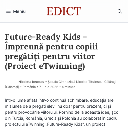
Sari
la
Meniu
conținut
Future-Ready Kids –
Împreună pentru copiii
pregătiți pentru viitor
(Proiect eTwinning)
Nicoleta Ionescu
• Școala Gimnazială Nicolae Titulescu, Călărași
(Călărași) • România
7 iunie 2026
• 4 minute
Într-o lume aflată într-o continuă schimbare, educația are
misiunea de a pregăti elevii nu doar pentru prezent, ci și
pentru provocările viitorului. Pornind de la această idee, școli
din Turcia, România, Grecia și Polonia au colaborat în cadrul
proiectului eTwinning „Future-Ready Kids”, un proiect