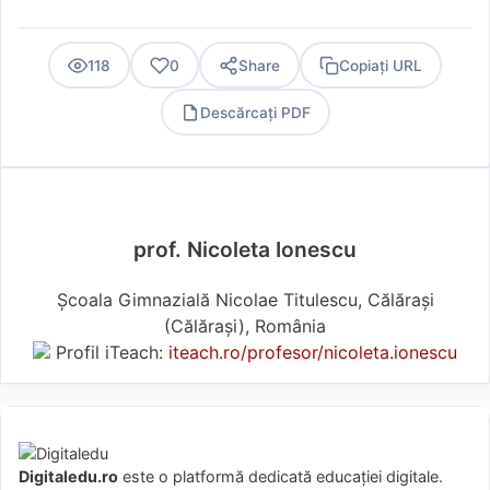
118
0
Share
Copiați URL
Descărcați PDF
PDF
prof. Nicoleta Ionescu
Școala Gimnazială Nicolae Titulescu, Călărași
(Călărași), România
Profil iTeach:
iteach.ro/profesor/nicoleta.ionescu
Digitaledu.ro
este o platformă dedicată educației digitale.