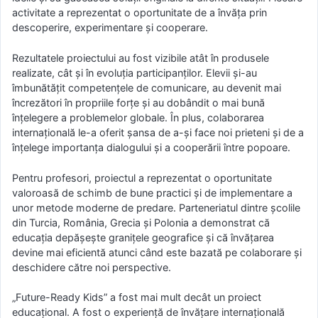
activitate a reprezentat o oportunitate de a învăța prin
descoperire, experimentare și cooperare.
Rezultatele proiectului au fost vizibile atât în produsele
realizate, cât și în evoluția participanților. Elevii și-au
îmbunătățit competențele de comunicare, au devenit mai
încrezători în propriile forțe și au dobândit o mai bună
înțelegere a problemelor globale. În plus, colaborarea
internațională le-a oferit șansa de a-și face noi prieteni și de a
înțelege importanța dialogului și a cooperării între popoare.
Pentru profesori, proiectul a reprezentat o oportunitate
valoroasă de schimb de bune practici și de implementare a
unor metode moderne de predare. Parteneriatul dintre școlile
din Turcia, România, Grecia și Polonia a demonstrat că
educația depășește granițele geografice și că învățarea
devine mai eficientă atunci când este bazată pe colaborare și
deschidere către noi perspective.
„Future-Ready Kids” a fost mai mult decât un proiect
educațional. A fost o experiență de învățare internațională