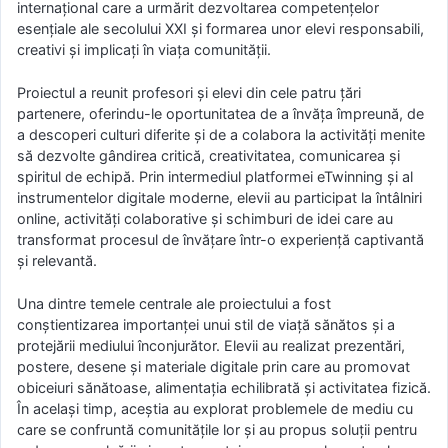
internațional care a urmărit dezvoltarea competențelor
esențiale ale secolului XXI și formarea unor elevi responsabili,
creativi și implicați în viața comunității.
Proiectul a reunit profesori și elevi din cele patru țări
partenere, oferindu-le oportunitatea de a învăța împreună, de
a descoperi culturi diferite și de a colabora la activități menite
să dezvolte gândirea critică, creativitatea, comunicarea și
spiritul de echipă. Prin intermediul platformei eTwinning și al
instrumentelor digitale moderne, elevii au participat la întâlniri
online, activități colaborative și schimburi de idei care au
transformat procesul de învățare într-o experiență captivantă
și relevantă.
Una dintre temele centrale ale proiectului a fost
conștientizarea importanței unui stil de viață sănătos și a
protejării mediului înconjurător. Elevii au realizat prezentări,
postere, desene și materiale digitale prin care au promovat
obiceiuri sănătoase, alimentația echilibrată și activitatea fizică.
În același timp, aceștia au explorat problemele de mediu cu
care se confruntă comunitățile lor și au propus soluții pentru