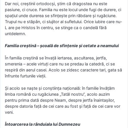
Dar noi, creștinii ortodocși, știm că dragostea nu este
pasiune, ci cruce. Familia nu este locul unde fugi de durere, ci
spațiul unde durerea se sfințește prin răbdare și rugăciune.
Trupul nu e stăpân, ci slujitor al sufletului. Orice iubire care nu-
L are pe Hristos în centru, se stinge ca o candelă fără
untdelemn.
Familia creștină – școală de sfințenie și cetate a neamului
În familia creștină se învață iertarea, ascultarea, jertfa,
smerenia – acele virtuți care nu se predau la catedră, ci se
respiră din aerul casei. Acolo se zidesc caractere tari, gata să
înfrunte furtunile vieții.
Și acolo se naște și conștiința națională: în familie învățăm
limba română cu rugăciunea „Tatăl nostru”, acolo auzim
pentru prima dată despre Neam, despre jertfa înaintașilor,
despre datoria față de cei care au fost și față de cei care vor
veni.
Întoarcerea la rânduiala lui Dumnezeu