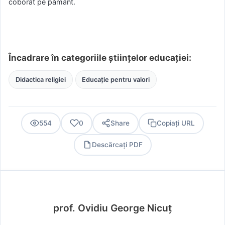
coborât pe pământ.
Încadrare în categoriile științelor educației:
Didactica religiei
Educație pentru valori
554
0
Share
Copiați URL
Descărcați PDF
PDF
prof. Ovidiu George Nicuț