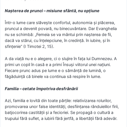
Nașterea de prunci – misiune sfântă, nu opțiune
Într-o lume care slăvește confortul, autonomia și plăcerea,
pruncul a devenit povară, nu binecuvântare. Dar Evanghelia
nu se schimbă: „Femeia se va mântui prin nașterea de fii,
dacă va stărui, cu înțelepciune, în credință. în iubire, și în
sfințenie” (I Timotei 2, 15).
A da viață nu e o alegere, ci o slujire în fața lui Dumnezeu. A
primi un copil în casă e a primi Însuși viitorul unei națiuni.
Fiecare prunc adus pe lume e o sămânță de lumină, o
făgăduință că binele va continua să respire în lume.
Familia – cetate împotriva desfrânării
Azi, familia e lovită din toate părțile: relativizarea rolurilor,
promovarea unor false identități, desființarea rânduielilor firii,
batjocorirea castității și a fecioriei. Se propagă o cultură a
trupului fără suflet, a iubirii fără jertfă, a libertății fără adevăr.