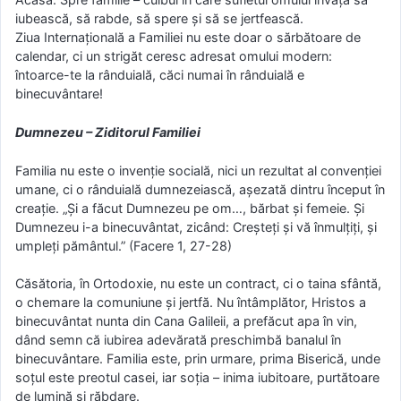
iubească, să rabde, să spere și să se jertfească.
Ziua Internațională a Familiei nu este doar o sărbătoare de
calendar, ci un strigăt ceresc adresat omului modern:
întoarce-te la rânduială, căci numai în rânduială e
binecuvântare!
Dumnezeu – Ziditorul Familiei
Familia nu este o invenție socială, nici un rezultat al convenției
umane, ci o rânduială dumnezeiască, așezată dintru început în
creație. „Și a făcut Dumnezeu pe om…, bărbat și femeie. Și
Dumnezeu i-a binecuvântat, zicând: Creșteți și vă înmulțiți, și
umpleți pământul.” (Facere 1, 27-28)
Căsătoria, în Ortodoxie, nu este un contract, ci o taina sfântă,
o chemare la comuniune și jertfă. Nu întâmplător, Hristos a
binecuvântat nunta din Cana Galileii, a prefăcut apa în vin,
dând semn că iubirea adevărată preschimbă banalul în
binecuvântare. Familia este, prin urmare, prima Biserică, unde
soțul este preotul casei, iar soția – inima iubitoare, purtătoare
de lumină și răbdare.