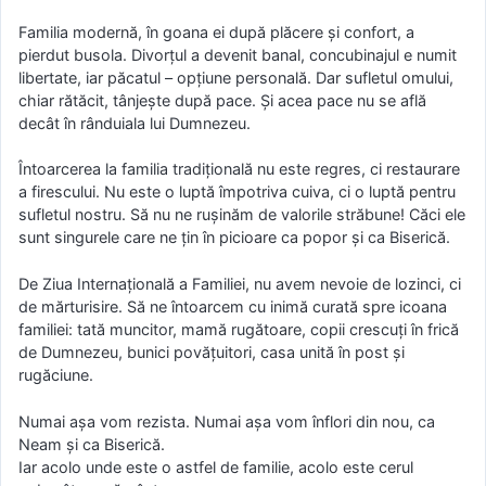
Familia modernă, în goana ei după plăcere și confort, a
pierdut busola. Divorțul a devenit banal, concubinajul e numit
libertate, iar păcatul – opțiune personală. Dar sufletul omului,
chiar rătăcit, tânjește după pace. Și acea pace nu se află
decât în rânduiala lui Dumnezeu.
Întoarcerea la familia tradițională nu este regres, ci restaurare
a firescului. Nu este o luptă împotriva cuiva, ci o luptă pentru
sufletul nostru. Să nu ne rușinăm de valorile străbune! Căci ele
sunt singurele care ne țin în picioare ca popor și ca Biserică.
De Ziua Internațională a Familiei, nu avem nevoie de lozinci, ci
de mărturisire. Să ne întoarcem cu inimă curată spre icoana
familiei: tată muncitor, mamă rugătoare, copii crescuți în frică
de Dumnezeu, bunici povățuitori, casa unită în post și
rugăciune.
Numai așa vom rezista. Numai așa vom înflori din nou, ca
Neam și ca Biserică.
Iar acolo unde este o astfel de familie, acolo este cerul