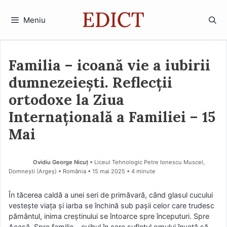
Sari
la
Meniu
conținut
Familia – icoană vie a iubirii
dumnezeiești. Reflecții
ortodoxe la Ziua
Internațională a Familiei – 15
Mai
Ovidiu George Nicuț
• Liceul Tehnologic Petre Ionescu Muscel,
Domnești (Argeş) • România
15 mai 2025
• 4 minute
În tăcerea caldă a unei seri de primăvară, când glasul cucului
vestește viața și iarba se închină sub pașii celor care trudesc
pământul, inima creștinului se întoarce spre începuturi. Spre
Acasă. Spre familie – cuibul în care sufletul omului învață să