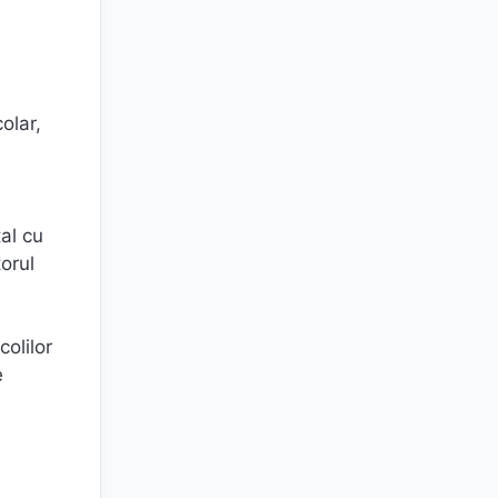
olar,
al cu
orul
olilor
e