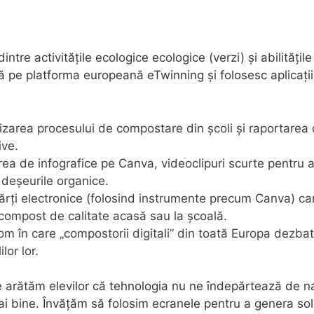
ntre activitățile ecologice ecologice (verzi) și abilitățile
ază pe platforma europeană eTwinning și folosesc aplicații
zarea procesului de compostare din școli și raportarea 
ive.
ea de infografice pe Canva, videoclipuri scurte pentru 
 deșeurile organice.
cărți electronice (folosind instrumente precum Canva) ca
i compost de calitate acasă sau la școală.
oom în care „compostorii digitali” din toată Europa dezbat 
or lor.
e arătăm elevilor că tehnologia nu ne îndepărtează de n
ai bine. Învățăm să folosim ecranele pentru a genera solu