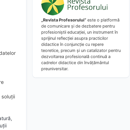
„Revista Profesorului”
este o platformă
de comunicare și de dezbatere pentru
profesioniștii educației, un instrument în
sprijinul reflecției asupra practicilor
didactice în conjuncție cu repere
teoretice, precum și un catalizator pentru
datelor
dezvoltarea profesională continuă a
cadrelor didactice din învățământul
a
preuniversitar.
re
soluții
atură,
ții