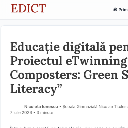
Sari
Prim
la
conținut
Educație digitală pen
Proiectul eTwinning
Composters: Green S
Literacy”
Nicoleta Ionescu
• Școala Gimnazială Nicolae Titulesc
7 iulie 2026
• 3 minute