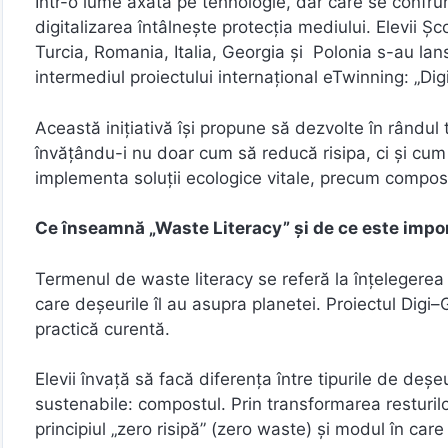
Într-o lume axată pe tehnologie, dar care se confru
digitalizarea întâlnește protecția mediului. Elevii Șc
Turcia, Romania, Italia, Georgia și Polonia s-au la
intermediul proiectului internațional eTwinning: „
Această inițiativă își propune să dezvolte în rândul t
învățându-i nu doar cum să reducă risipa, ci și cum
implementa soluții ecologice vitale, precum compos
Ce înseamnă „Waste Literacy” și de ce este impo
Termenul de waste literacy se referă la înțelegerea 
care deșeurile îl au asupra planetei. Proiectul Dig
practică curentă.
Elevii învață să facă diferența între tipurile de deșe
sustenabile: compostul. Prin transformarea resturilo
principiul „zero risipă” (zero waste) și modul în care