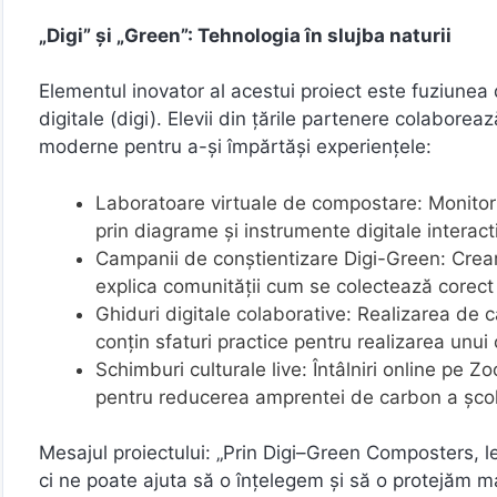
„Digi” și „Green”: Tehnologia în slujba naturii
Elementul inovator al acestui proiect este fuziunea di
digitale (digi). Elevii din țările partenere colabore
moderne pentru a-și împărtăși experiențele:
Laboratoare virtuale de compostare: Monitori
prin diagrame și instrumente digitale interact
Campanii de conștientizare Digi-Green: Crear
explica comunității cum se colectează corect
Ghiduri digitale colaborative: Realizarea de 
conțin sfaturi practice pentru realizarea unu
Schimburi culturale live: Întâlniri online pe Z
pentru reducerea amprentei de carbon a școlil
Mesajul proiectului: „Prin Digi–Green Composters, l
ci ne poate ajuta să o înțelegem și să o protejăm m