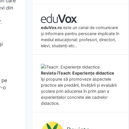
în care
evi din
.
eduVox.ro
este un canal de comunicare
și informare pentru persoane implicate în
mediul educațional: profesori, directori,
și
elevi, studenți etc..
Revista iTeach: Experienţe didactice
îşi propune să promoveze aspectele
i pe
practice ale predării, învăţării şi evaluării
r-o
şcolare prin aducerea în prim plan a
experienţelor concrete ale cadrelor
didactice.