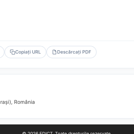
Copiați URL
Descărcați PDF
PDF
araşi), România
© 2026 EDICT. Toate drepturile rezervate.