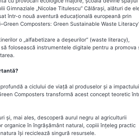
ntă cu provocări ecologice majore, școala devine spațiul 
olii Gimnaziale „Nicolae Titulescu” Călărași, alături de el
nsat într-o nouă aventură educațională europeană prin
Digi–Green Composters: Green Sustainable Waste Literacy”
inerilor o „alfabetizare a deșeurilor” (waste literacy),
 să folosească instrumentele digitale pentru a promova 
tarea.
rtantă?
profundă a ciclului de viață al produselor și a impactulu
i–Green Composters transformă acest concept teoretic înt
uri și, mai ales, descoperă aurul negru al agriculturii
r organice în îngrășământ natural, copiii înțeleg practic
 natura își reciclează singură resursele.