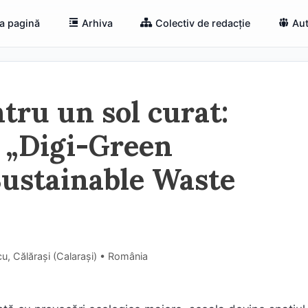
a pagină
Arhiva
Colectiv de redacție
Aut
tru un sol curat:
 „Digi-Green
ustainable Waste
u, Călărași (Calaraşi) • România