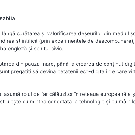
sabilă
lângă curățarea și valorificarea deșeurilor din mediul șc
 gândirea științifică (prin experimentele de descompunere),
 engleză și spiritul civic.
ustarea din pauza mare, până la crearea de conținut digit
nt pregătiți să devină cetățenii eco-digitali de care viit
 asumă rolul de far călăuzitor în rețeaua europeană a șc
truiește cu mintea conectată la tehnologie și cu mâinil