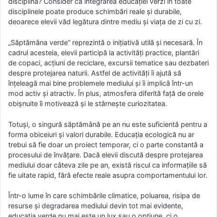
disciplină? Consider că integrarea educației verzi în toate
disciplinele poate produce schimbări reale și durabile,
deoarece elevii văd legătura dintre mediu și viața de zi cu zi.
„Săptămâna verde” reprezintă o inițiativă utilă și necesară. În
cadrul acesteia, elevii participă la activități practice, plantări
de copaci, acțiuni de reciclare, excursii tematice sau dezbateri
despre protejarea naturii. Astfel de activități îi ajută să
înțeleagă mai bine problemele mediului și îi implică într-un
mod activ și atractiv. În plus, atmosfera diferită față de orele
obișnuite îi motivează și le stârnește curiozitatea.
Totuși, o singură săptămână pe an nu este suficientă pentru a
forma obiceiuri și valori durabile. Educația ecologică nu ar
trebui să fie doar un proiect temporar, ci o parte constantă a
procesului de învățare. Dacă elevii discută despre protejarea
mediului doar câteva zile pe an, există riscul ca informațiile să
fie uitate rapid, fără efecte reale asupra comportamentului lor.
Într-o lume în care schimbările climatice, poluarea, risipa de
resurse și degradarea mediului devin tot mai evidente,
educația verde nu mai este un lux sau o opțiune, ci o