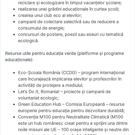
reciclare și ecologizare în timpul vacanţelor şcolare;
realizarea unei grădini educaționale în curtea școlii;
crearea unui club eco al elevilor;
campanii de colectare selectivă sau de reducere a
consumului de energie;
concursuri de postere, poezii sau eseuri cu tematică
ecologică.
Resurse utile pentru educația verde (platforme și programe
educaționale):
Eco-Școala România (CCDG) – program internațional
care încurajează implicarea elevilor și profesorilor în
activități de protejare a mediului;
Let’s Do It, Romania! – proiecte și campanii de
voluntariat ecologic;
Green Education Hub – Comisia Europeană – resurse
europene pentru educația pentru dezvoltare durabilă;
Convenția M100 pentru Neutralitate Climatică (M100
este un hub românesc creat pentru a sprijini una dintre
noile misiuni ale UE – 100 orașe inteligente și neutre din