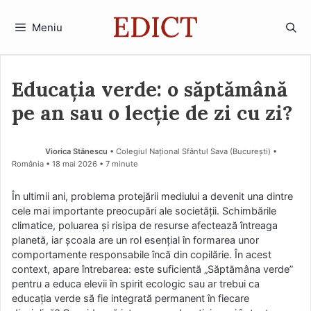
Sari
la
Meniu
conținut
Educația verde: o săptămână
pe an sau o lecție de zi cu zi?
Viorica Stănescu
• Colegiul Național Sfântul Sava (Bucureşti) •
România
18 mai 2026
• 7 minute
În ultimii ani, problema protejării mediului a devenit una dintre
cele mai importante preocupări ale societății. Schimbările
climatice, poluarea și risipa de resurse afectează întreaga
planetă, iar școala are un rol esențial în formarea unor
comportamente responsabile încă din copilărie. În acest
context, apare întrebarea: este suficientă „Săptămâna verde”
pentru a educa elevii în spirit ecologic sau ar trebui ca
educația verde să fie integrată permanent în fiecare