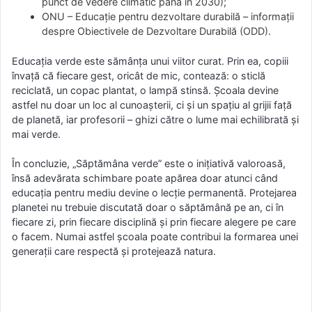
punct de vedere climatic până în 2030);
ONU – Educație pentru dezvoltare durabilă – informații
despre Obiectivele de Dezvoltare Durabilă (ODD).
Educația verde este sămânța unui viitor curat. Prin ea, copiii
învață că fiecare gest, oricât de mic, contează: o sticlă
reciclată, un copac plantat, o lampă stinsă. Școala devine
astfel nu doar un loc al cunoașterii, ci și un spațiu al grijii față
de planetă, iar profesorii – ghizi către o lume mai echilibrată și
mai verde.
În concluzie, „Săptămâna verde” este o inițiativă valoroasă,
însă adevărata schimbare poate apărea doar atunci când
educația pentru mediu devine o lecție permanentă. Protejarea
planetei nu trebuie discutată doar o săptămână pe an, ci în
fiecare zi, prin fiecare disciplină și prin fiecare alegere pe care
o facem. Numai astfel școala poate contribui la formarea unei
generații care respectă și protejează natura.