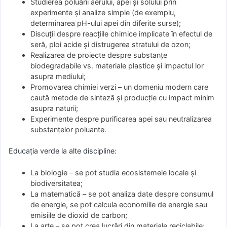
Studierea poluării aerului, apei și solului prin
experimente și analize simple (de exemplu,
determinarea pH-ului apei din diferite surse);
Discuții despre reacțiile chimice implicate în efectul de
seră, ploi acide și distrugerea stratului de ozon;
Realizarea de proiecte despre substanțe
biodegradabile vs. materiale plastice și impactul lor
asupra mediului;
Promovarea chimiei verzi – un domeniu modern care
caută metode de sinteză și producție cu impact minim
asupra naturii;
Experimente despre purificarea apei sau neutralizarea
substanțelor poluante.
Educația verde la alte discipline:
La biologie – se pot studia ecosistemele locale și
biodiversitatea;
La matematică – se pot analiza date despre consumul
de energie, se pot calcula economiile de energie sau
emisiile de dioxid de carbon;
La arte – se pot crea lucrări din materiale reciclabile;