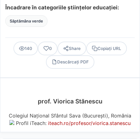
Încadrare în categoriile științelor educației:
Săptămâna verde
140
0
Share
Copiați URL
Descărcați PDF
PDF
prof. Viorica Stănescu
Colegiul Național Sfântul Sava (Bucureşti), România
Profil iTeach:
iteach.ro/profesor/viorica.stanescu