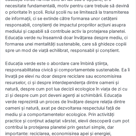
necesitate fundamentală, motiv pentru care trebuie să devină
o prioritate în școli. Rolul școlii nu se limitează la transmiterea
de informații, ci se extinde către formarea unor cetățeni
responsabili, conștienți de impactul propriilor acțiuni asupra
mediului și capabili să contribuie activ la protejarea planetei.
Educația verde nu înseamnă doar învățarea despre mediu, ci
formarea unei mentalități sustenabile, care să ghideze copiii
spre un mod de viață echilibrat, responsabil și conștient.
Educația verde este o abordare care îmbină știința,
responsabilitatea civică și comportamentele sustenabile. Ea îi
învață pe elevi nu doar despre reciclare sau economisirea
resurselor, ci și despre interdependența dintre oameni și
natură, despre cum pot lua decizii ecologice în viața de zi cu
zi și despre cum pot deveni agenți ai schimbării. Educația
verde reprezintă un proces de învățare despre relația dintre
oameni și natură, axat pe dezvoltarea respectului față de
mediu și a comportamentelor ecologice. Prin activități
practice și conținut adaptat vârstei, elevii descoperă cum pot
contribui la protejarea planetei prin gesturi simple, dar
importante: reciclarea, economisirea apei și energiei,