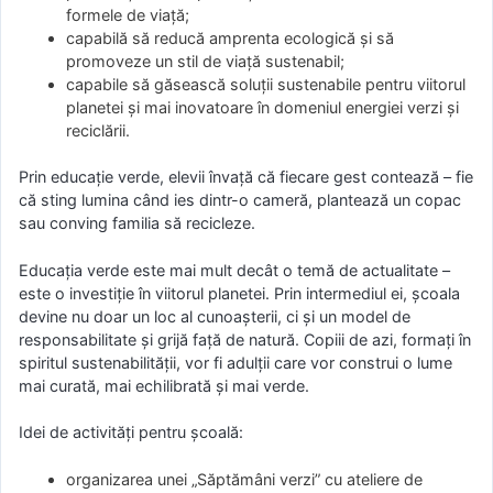
formele de viață;
capabilă să reducă amprenta ecologică și să
promoveze un stil de viață sustenabil;
capabile să găsească soluții sustenabile pentru viitorul
planetei şi mai inovatoare în domeniul energiei verzi și
reciclării.
Prin educaţie verde, elevii învață că fiecare gest contează – fie
că sting lumina când ies dintr-o cameră, plantează un copac
sau conving familia să recicleze.
Educația verde este mai mult decât o temă de actualitate –
este o investiție în viitorul planetei. Prin intermediul ei, școala
devine nu doar un loc al cunoașterii, ci și un model de
responsabilitate și grijă față de natură. Copiii de azi, formați în
spiritul sustenabilității, vor fi adulții care vor construi o lume
mai curată, mai echilibrată și mai verde.
Idei de activități pentru școală:
organizarea unei „Săptămâni verzi” cu ateliere de