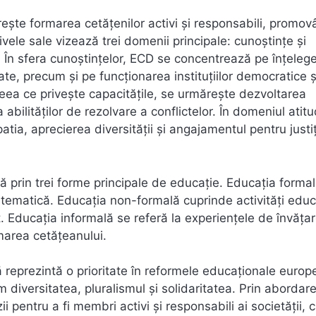
ște formarea cetățenilor activi și responsabili, promov
ivele sale vizează trei domenii principale: cunoștințe și
ri. În sfera cunoștințelor, ECD se concentrează pe înțeleg
tate, precum și pe funcționarea instituțiilor democratice ș
ceea ce privește capacitățile, se urmărește dezvoltarea
a abilităților de rezolvare a conflictelor. În domeniul atitu
tia, aprecierea diversității și angajamentul pentru justi
 prin trei forme principale de educație. Educația formal
 sistematică. Educația non-formală cuprinde activități edu
. Educația informală se referă la experiențele de învăța
rmarea cetățeanului.
 reprezintă o prioritate în reformele educaționale europ
diversitatea, pluralismul și solidaritatea. Prin abordar
pentru a fi membri activi și responsabili ai societății, c