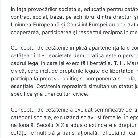
În fața provocărilor societale, educația pentru cetă
contract social, bazat pe echilibrul dintre drepturi
Uniunea Europeană și Consiliul Europei au acordat
cooperarea, participarea și respectul reciproc în med
Conceptul de cetățenie implică apartenența la o comu
cetățean într-o societate democratică este o perso
cadrul legal în care își exercită libertățile. T. H. 
civică, care include drepturile legate de libertatea 
participa la procesul politic; și componenta socială,
esențiale. Cetățenia reprezintă simultan un statut j
specifice și a unei culturi civice.
Conceptul de cetățenie a evoluat semnificativ de-a l
categorii sociale, excluzând sclavii și femeile. În 
națională. Secolul XIX a adus o extindere a drepturi
cetățenie multiplă și transnațională, reflectând reali