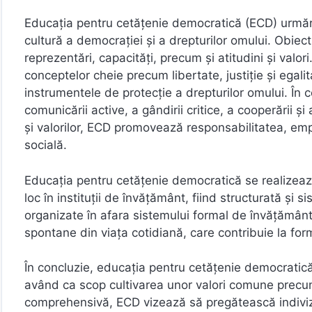
Educația pentru cetățenie democratică (ECD) urmăre
cultură a democrației și a drepturilor omului. Obiect
reprezentări, capacități, precum și atitudini și valo
conceptelor cheie precum libertate, justiție și egali
instrumentele de protecție a drepturilor omului. În 
comunicării active, a gândirii critice, a cooperării și 
și valorilor, ECD promovează responsabilitatea, empa
socială.
Educația pentru cetățenie democratică se realizează
loc în instituții de învățământ, fiind structurată și
organizate în afara sistemului formal de învățământ
spontane din viața cotidiană, care contribuie la fo
În concluzie, educația pentru cetățenie democratică
având ca scop cultivarea unor valori comune precum 
comprehensivă, ECD vizează să pregătească indivizii 