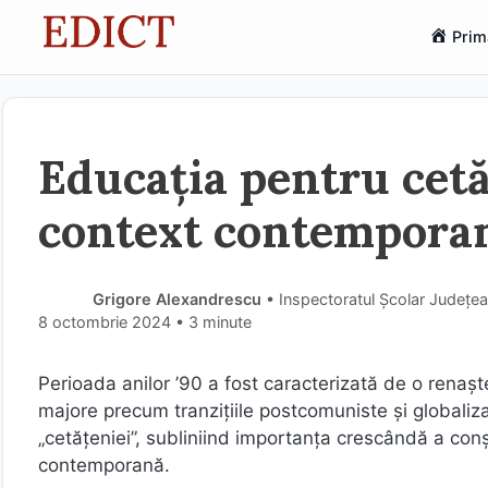
Sari
Prim
la
conținut
Educația pentru cetă
context contempora
Grigore Alexandrescu
• Inspectoratul Școlar Județea
8 octombrie 2024
• 3 minute
Perioada anilor ’90 a fost caracterizată de o renașt
majore precum tranzițiile postcomuniste și globali
„cetățeniei”, subliniind importanța crescândă a conșt
contemporană.