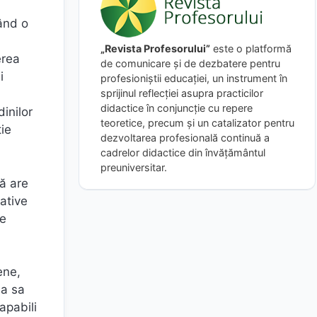
ând o
„Revista Profesorului”
este o platformă
erea
de comunicare și de dezbatere pentru
i
profesioniștii educației, un instrument în
sprijinul reflecției asupra practicilor
didactice în conjuncție cu repere
dinilor
teoretice, precum și un catalizator pentru
ție
dezvoltarea profesională continuă a
cadrelor didactice din învățământul
preuniversitar.
ă are
cative
re
ene,
ea sa
apabili