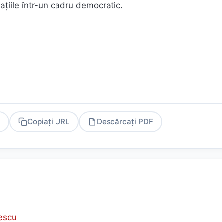
gațiile într-un cadru democratic.
e
Copiați URL
Descărcați PDF
PDF
rescu