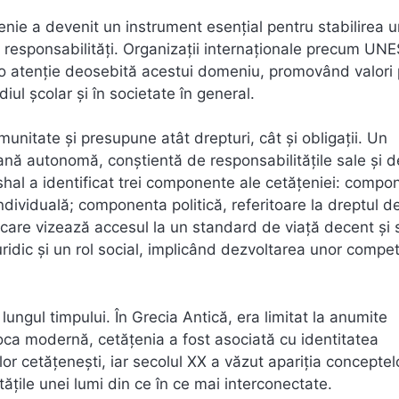
țenie a devenit un instrument esențial pentru stabilirea 
 și responsabilități. Organizații internaționale precum UN
 o atenție deosebită acestui domeniu, promovând valori
iul școlar și în societate în general.
nitate și presupune atât drepturi, cât și obligații. Un
ană autonomă, conștientă de responsabilitățile sale și d
Marshal a identificat trei componente ale cetățeniei: comp
individuală; componenta politică, referitoare la dreptul d
 care vizează accesul la un standard de viață decent și s
uridic și un rol social, implicând dezvoltarea unor compe
ungul timpului. În Grecia Antică, era limitat la anumite
epoca modernă, cetățenia a fost asociată cu identitatea
lor cetățenești, iar secolul XX a văzut apariția conceptel
tățile unei lumi din ce în ce mai interconectate.