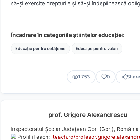
să-și exercite drepturile și să-și îndeplinească obli
Încadrare în categoriile științelor educației:
Educație pentru cetățenie
Educație pentru valori
1.753
0
Shar
prof. Grigore Alexandrescu
Inspectoratul Școlar Județean Gorj (Gorj), România
Profil iTeach:
iteach.ro/profesor/grigore.alexand