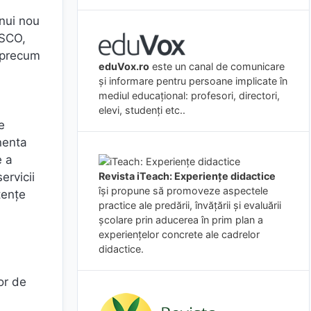
unui nou
ESCO,
 precum
eduVox.ro
este un canal de comunicare
și informare pentru persoane implicate în
mediul educațional: profesori, directori,
elevi, studenți etc..
e
onenta
e a
Revista iTeach: Experienţe didactice
ervicii
îşi propune să promoveze aspectele
tențe
practice ale predării, învăţării şi evaluării
şcolare prin aducerea în prim plan a
experienţelor concrete ale cadrelor
didactice.
or de