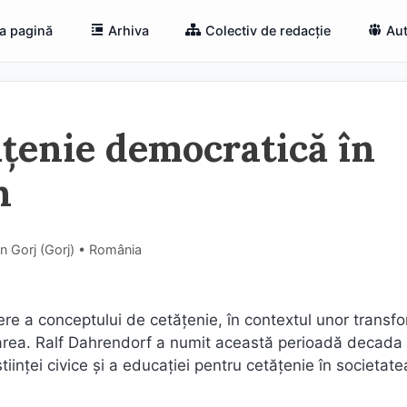
a pagină
Arhiva
Colectiv de redacție
Aut
țenie democratică în
n
n Gorj (Gorj) • România
ere a conceptului de cetățenie, în contextul unor transfo
zarea. Ralf Dahrendorf a numit această perioadă decada
iinței civice și a educației pentru cetățenie în societate