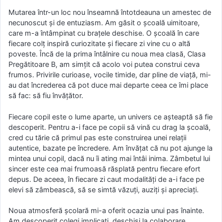
Mutarea într-un loc nou înseamnă întotdeauna un amestec de
necunoscut și de entuziasm. Am găsit o școală uimitoare,
care m-a întâmpinat cu brațele deschise. O școală în care
fiecare colț inspiră curiozitate și fiecare zi vine cu o altă
poveste. Încă de la prima întâlnire cu noua mea clasă, Clasa
Pregătitoare B, am simțit că acolo voi putea construi ceva
frumos. Privirile curioase, vocile timide, dar pline de viață, mi-
au dat încrederea că pot duce mai departe ceea ce îmi place
să fac: să fiu învățător.
Fiecare copil este o lume aparte, un univers ce așteaptă să fie
descoperit. Pentru a-i face pe copii să vină cu drag la școală,
cred cu tărie că primul pas este construirea unei relații
autentice, bazate pe încredere. Am învățat că nu pot ajunge la
mintea unui copil, dacă nu îi ating mai întâi inima. Zâmbetul lui
sincer este cea mai frumoasă răsplată pentru fiecare efort
depus. De aceea, în fiecare zi caut modalități de a-i face pe
elevi să zâmbească, să se simtă văzuți, auziți și apreciați.
Noua atmosferă școlară mi-a oferit ocazia unui pas înainte.
Am descoperit colegi implicați, deschiși la colaborare,