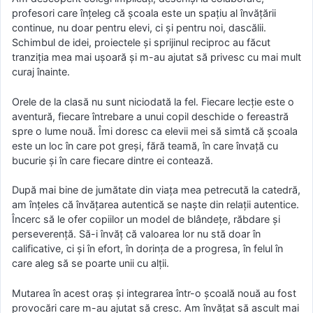
profesori care înțeleg că școala este un spațiu al învățării
continue, nu doar pentru elevi, ci și pentru noi, dascălii.
Schimbul de idei, proiectele și sprijinul reciproc au făcut
tranziția mea mai ușoară și m-au ajutat să privesc cu mai mult
curaj înainte.
Orele de la clasă nu sunt niciodată la fel. Fiecare lecție este o
aventură, fiecare întrebare a unui copil deschide o fereastră
spre o lume nouă. Îmi doresc ca elevii mei să simtă că școala
este un loc în care pot greși, fără teamă, în care învață cu
bucurie și în care fiecare dintre ei contează.
După mai bine de jumătate din viața mea petrecută la catedră,
am înțeles că învățarea autentică se naște din relații autentice.
Încerc să le ofer copiilor un model de blândețe, răbdare și
perseverență. Să-i învăț că valoarea lor nu stă doar în
calificative, ci și în efort, în dorința de a progresa, în felul în
care aleg să se poarte unii cu alții.
Mutarea în acest oraș și integrarea într-o școală nouă au fost
provocări care m-au ajutat să cresc. Am învățat să ascult mai