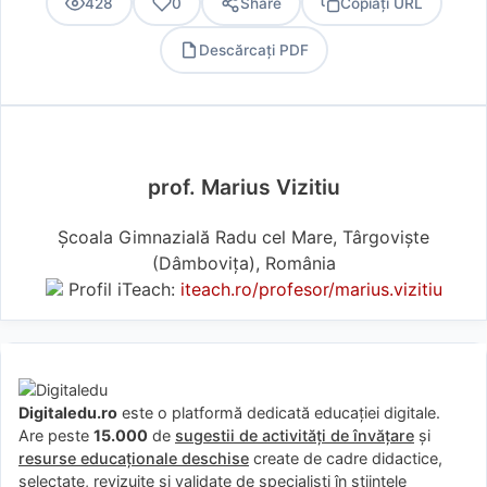
428
0
Share
Copiați URL
Descărcați PDF
PDF
prof. Marius Vizitiu
Școala Gimnazială Radu cel Mare, Târgoviște
(Dâmboviţa), România
Profil iTeach:
iteach.ro/profesor/marius.vizitiu
Digitaledu.ro
este o platformă dedicată educației digitale.
Are peste
15.000
de
sugestii de activități de învățare
și
resurse educaționale deschise
create de cadre didactice,
selectate, revizuite și validate de specialiști în științele