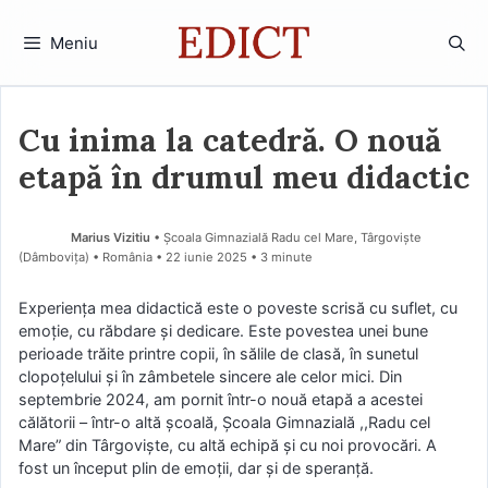
Sari
la
Meniu
conținut
Cu inima la catedră. O nouă
etapă în drumul meu didactic
Marius Vizitiu
• Școala Gimnazială Radu cel Mare, Târgoviște
(Dâmboviţa) • România
22 iunie 2025
• 3 minute
Experiența mea didactică este o poveste scrisă cu suflet, cu
emoție, cu răbdare și dedicare. Este povestea unei bune
perioade trăite printre copii, în sălile de clasă, în sunetul
clopoțelului și în zâmbetele sincere ale celor mici. Din
septembrie 2024, am pornit într-o nouă etapă a acestei
călătorii – într-o altă școală, Școala Gimnazială ,,Radu cel
Mare” din Târgoviște, cu altă echipă și cu noi provocări. A
fost un început plin de emoții, dar și de speranță.