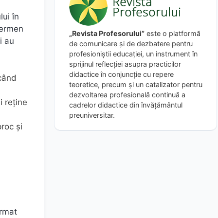
ui în
 termen
„Revista Profesorului”
este o platformă
i au
de comunicare și de dezbatere pentru
profesioniștii educației, un instrument în
sprijinul reflecției asupra practicilor
didactice în conjuncție cu repere
icând
teoretice, precum și un catalizator pentru
dezvoltarea profesională continuă a
i reține
cadrelor didactice din învățământul
preuniversitar.
roc și
ormat