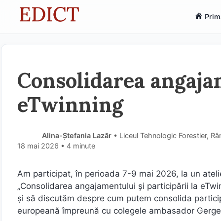
Sari
Prim
la
conținut
Consolidarea angajam
eTwinning
Alina-Ștefania Lazăr
• Liceul Tehnologic Forestier, R
18 mai 2026
• 4 minute
Am participat, în perioada 7-9 mai 2026, la un ateli
„Consolidarea angajamentului și participării la eTwin
și să discutăm despre cum putem consolida partici
europeană împreună cu colegele ambasador Gergely