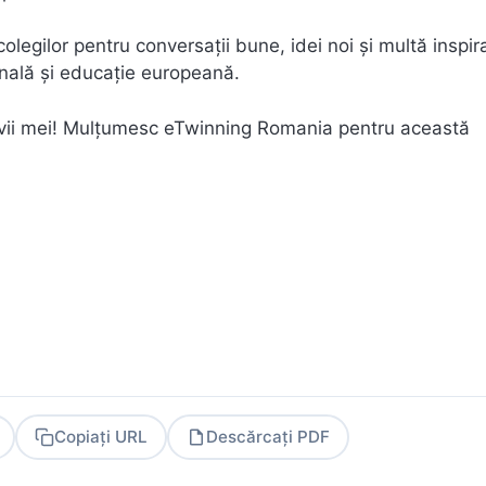
colegilor pentru conversații bune, idei noi și multă inspir
nală și educație europeană.
elevii mei! Mulțumesc eTwinning Romania pentru această
Copiați URL
Descărcați PDF
PDF