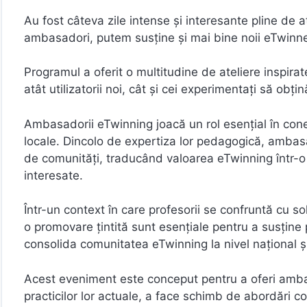
Au fost câteva zile intense și interesante pline de at
ambasadori, putem susține și mai bine noii eTwinne
Programul a oferit o multitudine de ateliere inspira
atât utilizatorii noi, cât și cei experimentați să obț
Ambasadorii eTwinning joacă un rol esențial în cone
locale. Dincolo de expertiza lor pedagogică, ambasad
de comunități, traducând valoarea eTwinning într-o i
interesate.
Într-un context în care profesorii se confruntă cu sol
o promovare țintită sunt esențiale pentru a susține
consolida comunitatea eTwinning la nivel național ș
Acest eveniment este conceput pentru a oferi ambas
practicilor lor actuale, a face schimb de abordări co