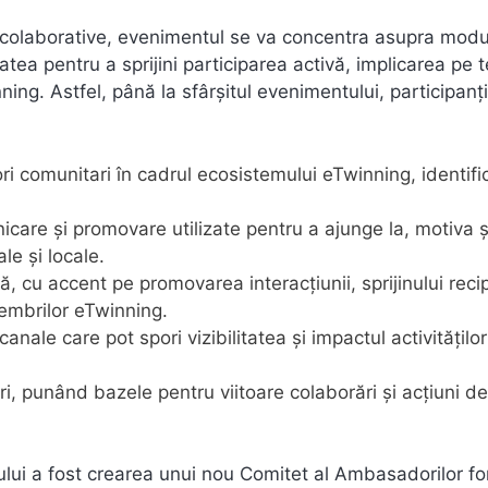
ii colaborative, evenimentul se va concentra asupra modul
tea pentru a sprijini participarea activă, implicarea pe
ning. Astfel, până la sfârșitul evenimentului, participanți
tori comunitari în cadrul ecosistemului eTwinning, identif
care și promovare utilizate pentru a ajunge la, motiva ș
ale și locale.
, cu accent pe promovarea interacțiunii, sprijinului recip
embrilor eTwinning.
anale care pot spori vizibilitatea și impactul activităților
, punând bazele pentru viitoare colaborări și acțiuni de
rului a fost crearea unui nou Comitet al Ambasadorilor f