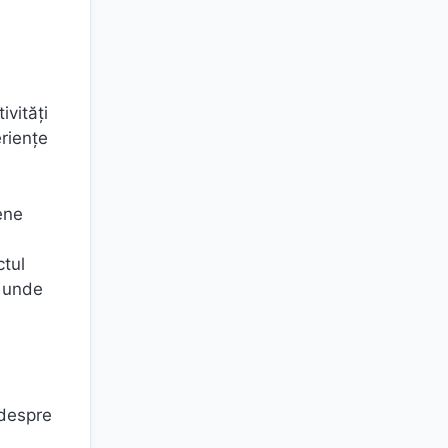
vități
eriențe
ene
ctul
, unde
 despre