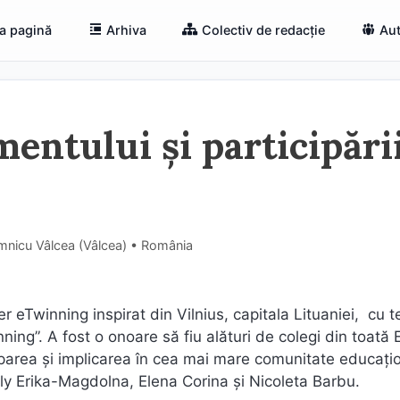
a pagină
Arhiva
Colectiv de redacție
Aut
entului și participării
âmnicu Vâlcea (Vâlcea) • România
er eTwinning inspirat din Vilnius, capitala Lituaniei, cu 
ning”. A fost o onoare să fiu alături de colegi din toată
parea și implicarea în cea mai mare comunitate educați
 Erika-Magdolna, Elena Corina și Nicoleta Barbu.