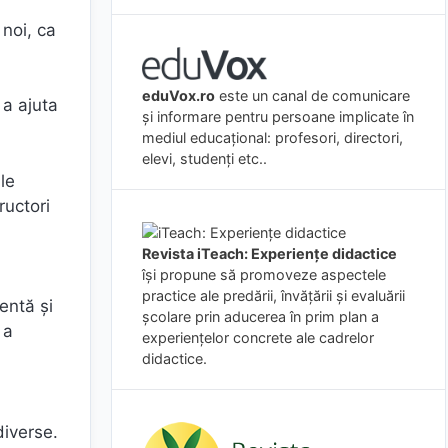
 noi, ca
eduVox.ro
este un canal de comunicare
 a ajuta
și informare pentru persoane implicate în
mediul educațional: profesori, directori,
elevi, studenți etc..
le
ructori
Revista iTeach: Experienţe didactice
îşi propune să promoveze aspectele
practice ale predării, învăţării şi evaluării
entă și
şcolare prin aducerea în prim plan a
 a
experienţelor concrete ale cadrelor
didactice.
diverse.