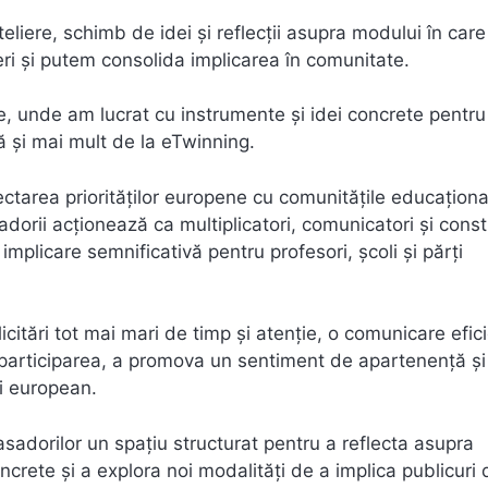
eliere, schimb de idei și reflecții asupra modului în care
ri și putem consolida implicarea în comunitate.
te, unde am lucrat cu instrumente și idei concrete pentru
ină și mai mult de la eTwinning.
ctarea priorităților europene cu comunitățile educaționa
orii acționează ca multiplicatori, comunicatori și const
mplicare semnificativă pentru profesori, școli și părți
icitări tot mai mari de timp și atenție, o comunicare efici
 participarea, a promova un sentiment de apartenență și
i european.
adorilor un spațiu structurat pentru a reflecta asupra
ncrete și a explora noi modalități de a implica publicuri 