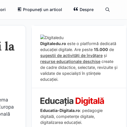
ori
Propuneți un articol
Despre
 la
Digitaledu.ro
este o platformă dedicată
educației digitale. Are peste
15.000
de
sugestii de activități de învățare
și
resurse educaționale deschise
create
de cadre didactice, selectate, revizuite și
validate de specialiști în științele
educației.
tema
 Europa
Educatia-Digitala.ro
: pedagogie
onală
digitală, competențe digitale,
digitalizarea educației.