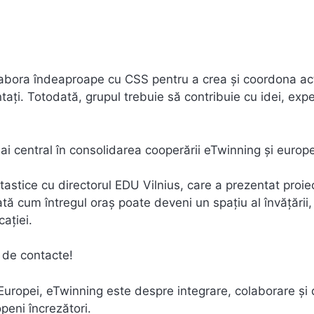
bora îndeaproape cu CSS pentru a crea și coordona acti
ntați. Totodată, grupul trebuie să contribuie cu idei, exp
ai central în consolidarea cooperării eTwinning și europ
stice cu directorul EDU Vilnius, care a prezentat proie
rată cum întregul oraș poate deveni un spațiu al învățării
cației.
a de contacte!
i Europei, eTwinning este despre integrare, colaborare și
openi încrezători.