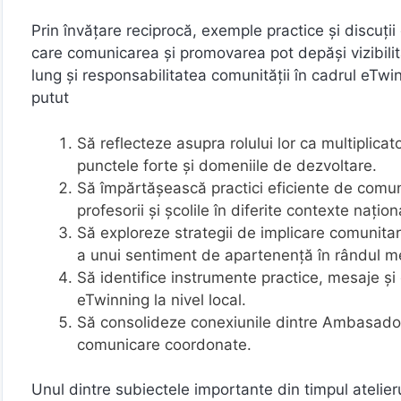
Prin învățare reciprocă, exemple practice și discuț
care comunicarea și promovarea pot depăși vizibilita
lung și responsabilitatea comunității în cadrul eTwin
putut
Să reflecteze asupra rolului lor ca multiplica
punctele forte și domeniile de dezvoltare.
Să împărtășească practici eficiente de comuni
profesorii și școlile în diferite contexte națion
Să exploreze strategii de implicare comunitară
a unui sentiment de apartenență în rândul m
Să identifice instrumente practice, mesaje și c
eTwinning la nivel local.
Să consolideze conexiunile dintre Ambasadori
comunicare coordonate.
Unul dintre subiectele importante din timpul atelie