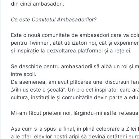
din cinci ambasadori.
Ce este Comitetul Ambasadorilor?
Este o nouă comunitate de ambasadori care va cola
pentru Twinneri, atât utilizatori noi, cât și experime
și inspirație la dezvoltarea platformei și a rețelei.
Se deschide pentru ambasadorii să aibă un rol și m
între școli.
De asemenea, am avut plăcerea unei discursuri fanta
„Vilnius este o școală”. Un proiect inspirator care a
cultura, instituțiile și comunitățile devin parte a edu
Mi-am făcut prieteni noi, lărgindu-mi astfel rețeau
Așa cum s-a spus la final, în plină celebrare a Zile
a le oferi elevilor noștri aripi să devină cetățeni eur